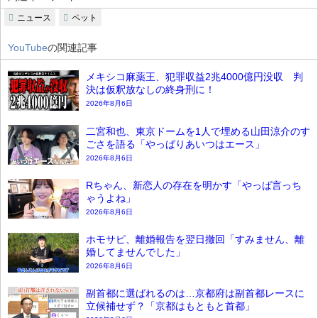
ニュース
ペット
YouTube
の関連記事
メキシコ麻薬王、犯罪収益2兆4000億円没収 判
決は仮釈放なしの終身刑に！
2026年8月6日
二宮和也、東京ドームを1人で埋める山田涼介のす
ごさを語る「やっぱりあいつはエース」
2026年8月6日
Rちゃん、新恋人の存在を明かす「やっぱ言っち
ゃうよね」
2026年8月6日
ホモサピ、離婚報告を翌日撤回「すみません、離
婚してませんでした」
2026年8月6日
副首都に選ばれるのは…京都府は副首都レースに
立候補せず？「京都はもともと首都」