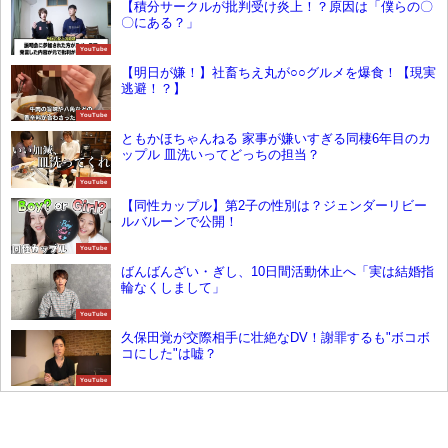
【積分サークルが批判受け炎上！？原因は「僕らの〇
〇にある？」
YouTube
【明日が嫌！】社畜ちえ丸が○○グルメを爆食！【現実
逃避！？】
YouTube
ともかほちゃんねる 家事が嫌いすぎる同棲6年目のカ
ップル 皿洗いってどっちの担当？
YouTube
【同性カップル】第2子の性別は？ジェンダーリビー
ルバルーンで公開！
YouTube
ばんばんざい・ぎし、10日間活動休止へ「実は結婚指
輪なくしまして」
YouTube
久保田覚が交際相手に壮絶なDV！謝罪するも"ボコボ
コにした"は嘘？
YouTube