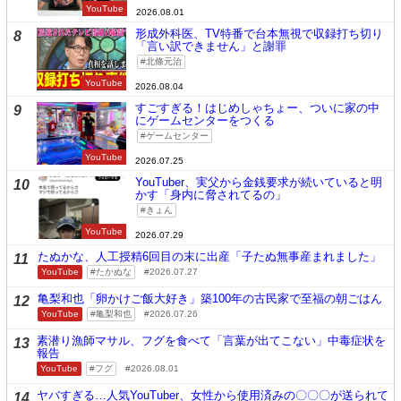
YouTube
2026.08.01
形成外科医、TV特番で台本無視で収録打ち切り
8
「言い訳できません」と謝罪
北條元治
YouTube
2026.08.04
すごすぎる！はじめしゃちょー、ついに家の中
9
にゲームセンターをつくる
ゲームセンター
YouTube
2026.07.25
YouTuber、実父から金銭要求が続いていると明
10
かす「身内に脅されてるの」
きょん
YouTube
2026.07.29
たぬかな、人工授精6回目の末に出産「子たぬ無事産まれました」
11
YouTube
たかぬな
2026.07.27
亀梨和也「卵かけご飯大好き」築100年の古民家で至福の朝ごはん
12
YouTube
亀梨和也
2026.07.26
素潜り漁師マサル、フグを食べて「言葉が出てこない」中毒症状を
13
報告
YouTube
フグ
2026.08.01
ヤバすぎる…人気YouTuber、女性から使用済みの〇〇〇が送られて
14