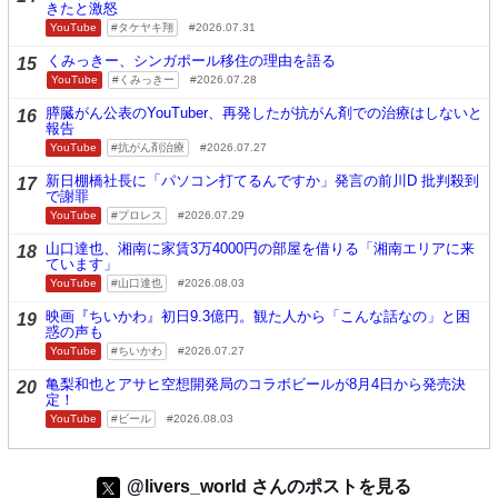
きたと激怒
YouTube
タケヤキ翔
2026.07.31
くみっきー、シンガポール移住の理由を語る
15
YouTube
くみっきー
2026.07.28
膵臓がん公表のYouTuber、再発したが抗がん剤での治療はしないと
16
報告
YouTube
抗がん剤治療
2026.07.27
新日棚橋社長に「パソコン打てるんですか」発言の前川D 批判殺到
17
で謝罪
YouTube
プロレス
2026.07.29
山口達也、湘南に家賃3万4000円の部屋を借りる「湘南エリアに来
18
ています」
YouTube
山口達也
2026.08.03
映画『ちいかわ』初日9.3億円。観た人から「こんな話なの」と困
19
惑の声も
YouTube
ちいかわ
2026.07.27
亀梨和也とアサヒ空想開発局のコラボビールが8月4日から発売決
20
定！
YouTube
ビール
2026.08.03
@livers_world さんのポストを見る