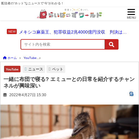
配信者の“ホット”なニュースで“今”がわかる！
MENU
メキシコ麻薬王、犯罪収益2兆4000億円没収 判決は仮釈放なしの終身刑に！
ホーム
YouTube
一緒に布団で寝る? エミューとの日常を紹介するチャンネルが興味
ニュース
ペット
YouTube
一緒に布団で寝る? エミューとの日常を紹介するチャン
ネルが興味深い
2022年4月27日 15:30