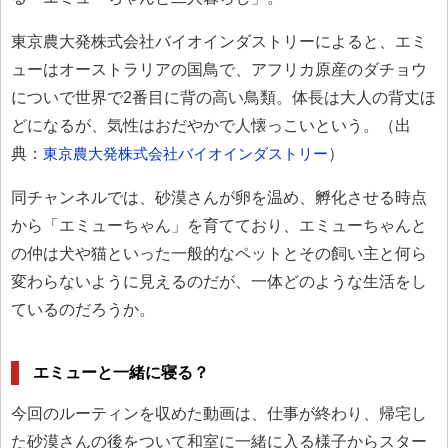
東京農大発株式会社バイオインダストリーによると、エミ
ューはオーストラリアの国鳥で、アフリカ原産のダチョウ
についで世界で2番目に背の高い鳥類。体長は大人の背丈ほ
どになるが、気性はおだやかで人懐っこいという。（出
典：
東京農大発株式会社バイオインダストリー
）
同チャンネルでは、砂漠さんが卵を温め、孵化させる時点
から「エミューちゃん」を育てており、エミューちゃんと
の仲は犬や猫といった一般的なペットとその飼い主と何ら
変わらないように見えるのだが、一体どのような生活をし
ているのだろうか。
エミューと一緒に寝る？
今回のルーティンを収めた動画は、仕事が終わり、帰宅し
た砂漠さんの後をついて和室に一緒に入る様子からスター