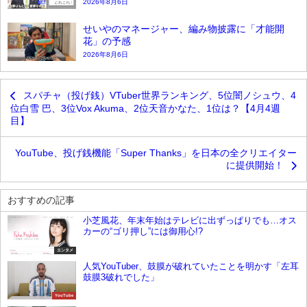
2026年8月6日
せいやのマネージャー、編み物披露に「才能開
花」の予感
2026年8月6日
スパチャ（投げ銭）VTuber世界ランキング、5位闇ノシュウ、4
位白雪 巴、3位Vox Akuma、2位天音かなた、1位は？【4月4週
目】
YouTube、投げ銭機能「Super Thanks」を日本の全クリエイター
に提供開始！
おすすめの記事
小芝風花、年末年始はテレビに出ずっぱりでも…オス
カーの“ゴリ押し”には御用心!?
エンタメ
人気YouTuber、鼓膜が破れていたことを明かす「左耳
鼓膜3破れでした」
YouTube