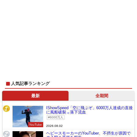
人気記事ランキング
最新
全期間
IShowSpeed「空に飛ぶぞ」6000万人達成の直後
1
に風船破裂→落下流血
6000万人
YouTube
2026.08.02
ヘビースモーカーのYouTuber、不摂生が原因で
2