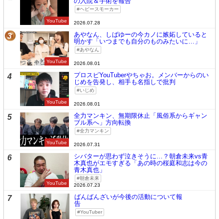
の入院＆手術を報告
ヘビースモーカー
YouTube
2026.07.28
あやなん、しばゆーの今カノに嫉妬していると
3
明かす「いつまでも自分のものみたいに…」
あやなん
YouTube
2026.08.01
プロスピYouTuberやちゃお。メンバーからのい
4
じめを告発し、相手も名指しで批判
いじめ
YouTube
2026.08.01
全力マンキン、無期限休止「風俗系からギャン
5
ブル系へ」方向転換
全力マンキン
YouTube
2026.07.31
シバターが思わず泣きそうに…？朝倉未来vs青
6
木真也がエモすぎる「あの時の桜庭和志は今の
青木真也」
朝倉未来
YouTube
2026.07.23
ばんばんざいが今後の活動について報
7
告
YouTuber