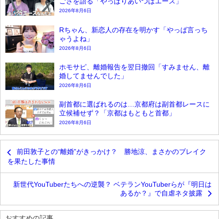
ごさを語る「やっぱりあいつはエース」
2026年8月6日
Rちゃん、新恋人の存在を明かす「やっぱ言っち
ゃうよね」
2026年8月6日
ホモサピ、離婚報告を翌日撤回「すみません、離
婚してませんでした」
2026年8月6日
副首都に選ばれるのは…京都府は副首都レースに
立候補せず？「京都はもともと首都」
2026年8月6日
前田敦子との“離婚”がきっかけ？ 勝地涼、まさかのブレイク
を果たした事情
新世代YouTuberたちへの逆襲？ ベテランYouTuberらが『明日は
あるか？』で自虐ネタ披露
おすすめの記事