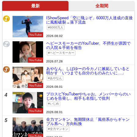
最新
全期間
IShowSpeed「空に飛ぶぞ」6000万人達成の直後
1
に風船破裂→落下流血
6000万人
YouTube
2026.08.02
ヘビースモーカーのYouTuber、不摂生が原因で
2
の入院＆手術を報告
ヘビースモーカー
YouTube
2026.07.28
あやなん、しばゆーの今カノに嫉妬していると
3
明かす「いつまでも自分のものみたいに…」
あやなん
YouTube
2026.08.01
プロスピYouTuberやちゃお。メンバーからのい
4
じめを告発し、相手も名指しで批判
いじめ
YouTube
2026.08.01
全力マンキン、無期限休止「風俗系からギャン
5
ブル系へ」方向転換
全力マンキン
YouTube