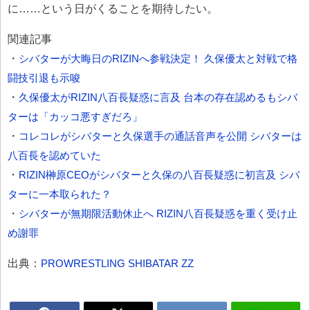
に……という日がくることを期待したい。
関連記事
・
シバターが大晦日のRIZINへ参戦決定！ 久保優太と対戦で格
闘技引退も示唆
・
久保優太がRIZIN八百長疑惑に言及 台本の存在認めるもシバ
ターは「カッコ悪すぎだろ」
・
コレコレがシバターと久保選手の通話音声を公開 シバターは
八百長を認めていた
・
RIZIN榊原CEOがシバターと久保の八百長疑惑に初言及 シバ
ターに一本取られた？
・
シバターが無期限活動休止へ RIZIN八百長疑惑を重く受け止
め謝罪
出典：
PROWRESTLING SHIBATAR ZZ