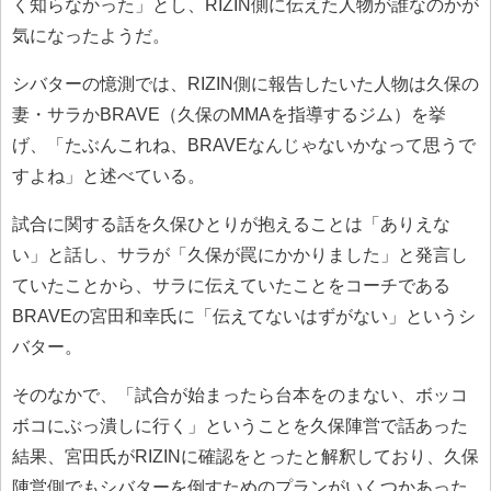
く知らなかった」とし、RIZIN側に伝えた人物が誰なのかが
気になったようだ。
シバターの憶測では、RIZIN側に報告したいた人物は久保の
妻・サラかBRAVE（久保のMMAを指導するジム）を挙
げ、「たぶんこれね、BRAVEなんじゃないかなって思うで
すよね」と述べている。
試合に関する話を久保ひとりが抱えることは「ありえな
い」と話し、サラが「久保が罠にかかりました」と発言し
ていたことから、サラに伝えていたことをコーチである
BRAVEの宮田和幸氏に「伝えてないはずがない」というシ
バター。
そのなかで、「試合が始まったら台本をのまない、ボッコ
ボコにぶっ潰しに行く」ということを久保陣営で話あった
結果、宮田氏がRIZINに確認をとったと解釈しており、久保
陣営側でもシバターを倒すためのプランがいくつかあった