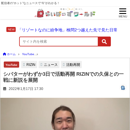
配信者の“ホット”なニュースで“今”がわかる！
MENU
「リゾートなのに紛争地」検問2つ越えた先で見た日常
ホーム
YouTube
シバターがわずか3日で活動再開 RIZINでの久保との一戦に新説を展
RIZIN
ニュース
活動再開
YouTube
シバターがわずか3日で活動再開 RIZINでの久保との一
戦に新説を展開
2022年1月17日 17:30