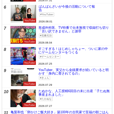
2026.07.31
ばんばんざいが今後の活動について報
6
告
YouTuber
YouTube
2026.08.01
形成外科医、TV特番で台本無視で収録打ち切り
7
「言い訳できません」と謝罪
北條元治
YouTube
2026.08.04
すごすぎる！はじめしゃちょー、ついに家の中
8
にゲームセンターをつくる
ゲームセンター
YouTube
2026.07.25
YouTuber、実父から金銭要求が続いていると明
9
かす「身内に脅されてるの」
きょん
YouTube
2026.07.29
たぬかな、人工授精6回目の末に出産「子たぬ無
10
事産まれました」
たかぬな
YouTube
2026.07.27
亀梨和也「卵かけご飯大好き」築100年の古民家で至福の朝ごはん
11