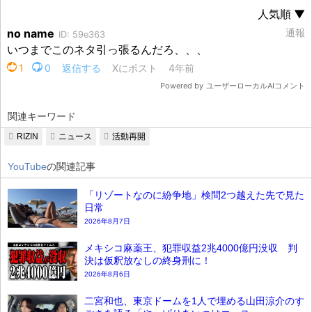
関連キーワード
RIZIN
ニュース
活動再開
YouTube
の関連記事
「リゾートなのに紛争地」検問2つ越えた先で見た
日常
2026年8月7日
メキシコ麻薬王、犯罪収益2兆4000億円没収 判
決は仮釈放なしの終身刑に！
2026年8月6日
二宮和也、東京ドームを1人で埋める山田涼介のす