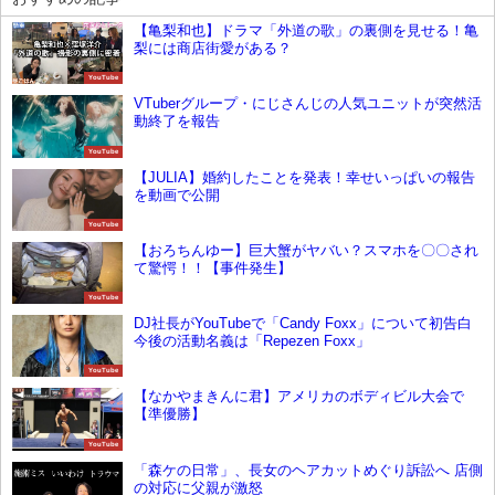
【亀梨和也】ドラマ「外道の歌」の裏側を見せる！亀
梨には商店街愛がある？
YouTube
VTuberグループ・にじさんじの人気ユニットが突然活
動終了を報告
YouTube
【JULIA】婚約したことを発表！幸せいっぱいの報告
を動画で公開
YouTube
【おろちんゆー】巨大蟹がヤバい？スマホを〇〇され
て驚愕！！【事件発生】
YouTube
DJ社長がYouTubeで「Candy Foxx」について初告白
今後の活動名義は「Repezen Foxx」
YouTube
【なかやまきんに君】アメリカのボディビル大会で
【準優勝】
YouTube
「森ケの日常」、長女のヘアカットめぐり訴訟へ 店側
の対応に父親が激怒