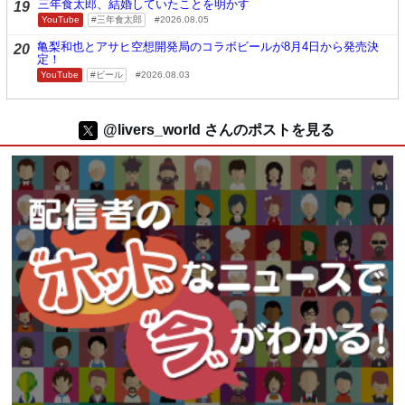
三年食太郎、結婚していたことを明かす
19
YouTube
三年食太郎
2026.08.05
亀梨和也とアサヒ空想開発局のコラボビールが8月4日から発売決
20
定！
YouTube
ビール
2026.08.03
@livers_world さんのポストを見る