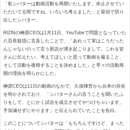
「私シバターは動画活動を再開いたします。休止させてい
ただいてる間ですね、いろいろ考えました」と冒頭で切り
出したシバター。
RIZINの榊原CEOは1月11日、YouTubeで問題となっていた
八百長疑惑に言及したことで、「あれって実はこうだった
んじゃないのって言う新説が湧き起こりまして。これを皆
さんに伝えたい、考えてほしいと思って動画を撮ること、
そして活動を復帰することを決めました」と早々の活動再
開の理由を明らかにした。
榊原CEOは11日の動画のなかで、久保陣営から台本の存在
を明かされており、「シバターさんの言うことを聞いたふ
りをして、とにかく試合を成立させてやつけちゃいます。
手加減せずにやります」と伝えられていたことを告白。
このことについてシバターは「もちろんですけど、まった