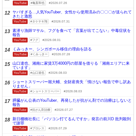
YouTube
亀梨和也
2026.07.26
ヤバすぎる…人気YouTuber、女性から使用済みの〇〇〇が送られて
12
きたと激怒
YouTube
タケヤキ翔
2026.07.31
素潜り漁師マサル、フグを食べて「言葉が出てこない」中毒症状を
13
報告
YouTube
フグ
2026.08.01
くみっきー、シンガポール移住の理由を語る
14
YouTube
くみっきー
2026.07.28
山口達也、湘南に家賃3万4000円の部屋を借りる「湘南エリアに来
15
ています」
YouTube
山口達也
2026.08.03
ショートスリーパー堀大輔、全財産喪失「情けない報告で申し訳あ
16
りません」
YouTube
ショートスリーパー
2026.08.03
膵臓がん公表のYouTuber、再発したが抗がん剤での治療はしないと
17
報告
YouTube
抗がん剤治療
2026.07.27
新日棚橋社長に「パソコン打てるんですか」発言の前川D 批判殺到
18
で謝罪
YouTube
プロレス
2026.07.29