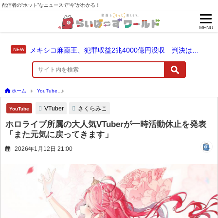
配信者の“ホット”なニュースで“今”がわかる！
MENU
メキシコ麻薬王、犯罪収益2兆4000億円没収 判決は仮釈放なしの終身刑に！
ホーム
YouTube
ホロライブ所属の大人気VTuberが一時活動休止を発表「また元気
VTuber
さくらみこ
YouTube
ホロライブ所属の大人気VTuberが一時活動休止を発表
「また元気に戻ってきます」
2026年1月12日 21:00