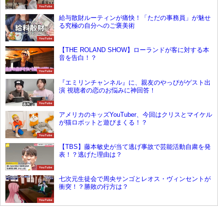
YouTube
給与散財ルーティンが痛快！「ただの事務員」が魅せ
る究極の自分へのご褒美術
YouTube
【THE ROLAND SHOW】ローランドが客に対する本
音を告白！？
YouTube
『エミリンチャンネル』に、親友のやっぴがゲスト出
演 視聴者の恋のお悩みに神回答！
YouTube
アメリカのキッズYouTuber、今回はクリスとマイケル
が猫ロボットと遊びまくる！？
YouTube
【TBS】藤本敏史が当て逃げ事故で芸能活動自粛を発
表！？逃げた理由は？
YouTube
七次元生徒会で周央サンゴとレオス・ヴィンセントが
衝突！？勝敗の行方は？
YouTube