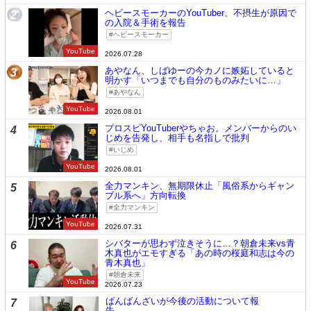
ヘビースモーカーのYouTuber、不摂生が原因で
2
の入院＆手術を報告
ヘビースモーカー
YouTube
2026.07.28
あやなん、しばゆーの今カノに嫉妬していると
3
明かす「いつまでも自分のものみたいに…」
あやなん
YouTube
2026.08.01
プロスピYouTuberやちゃお。メンバーからのい
4
じめを告発し、相手も名指しで批判
いじめ
YouTube
2026.08.01
全力マンキン、無期限休止「風俗系からギャン
5
ブル系へ」方向転換
全力マンキン
YouTube
2026.07.31
シバターが思わず泣きそうに…？朝倉未来vs青
6
木真也がエモすぎる「あの時の桜庭和志は今の
青木真也」
朝倉未来
YouTube
2026.07.23
ばんばんざいが今後の活動について報
7
告