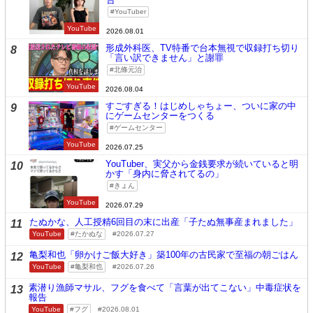
YouTuber
YouTube
2026.08.01
形成外科医、TV特番で台本無視で収録打ち切り
8
「言い訳できません」と謝罪
北條元治
YouTube
2026.08.04
すごすぎる！はじめしゃちょー、ついに家の中
9
にゲームセンターをつくる
ゲームセンター
YouTube
2026.07.25
YouTuber、実父から金銭要求が続いていると明
10
かす「身内に脅されてるの」
きょん
YouTube
2026.07.29
たぬかな、人工授精6回目の末に出産「子たぬ無事産まれました」
11
YouTube
たかぬな
2026.07.27
亀梨和也「卵かけご飯大好き」築100年の古民家で至福の朝ごはん
12
YouTube
亀梨和也
2026.07.26
素潜り漁師マサル、フグを食べて「言葉が出てこない」中毒症状を
13
報告
YouTube
フグ
2026.08.01