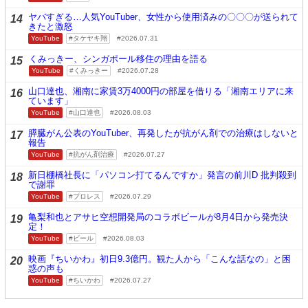
ヤバすぎる…人気YouTuber、女性から使用済みの〇〇〇が送られて
14
きたと激怒
YouTube
タケヤキ翔
2026.07.31
くみっきー、シンガポール移住の理由を語る
15
YouTube
くみっきー
2026.07.28
山口達也、湘南に家賃3万4000円の部屋を借りる「湘南エリアに来
16
ています」
YouTube
山口達也
2026.08.03
膵臓がん公表のYouTuber、再発したが抗がん剤での治療はしないと
17
報告
YouTube
抗がん剤治療
2026.07.27
新日棚橋社長に「パソコン打てるんですか」発言の前川D 批判殺到
18
で謝罪
YouTube
プロレス
2026.07.29
亀梨和也とアサヒ空想開発局のコラボビールが8月4日から発売決
19
定！
YouTube
ビール
2026.08.03
映画『ちいかわ』初日9.3億円。観た人から「こんな話なの」と困
20
惑の声も
YouTube
ちいかわ
2026.07.27