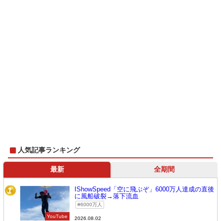
人気記事ランキング
最新
全期間
IShowSpeed「空に飛ぶぞ」6000万人達成の直後
1
に風船破裂→落下流血
6000万人
YouTube
2026.08.02