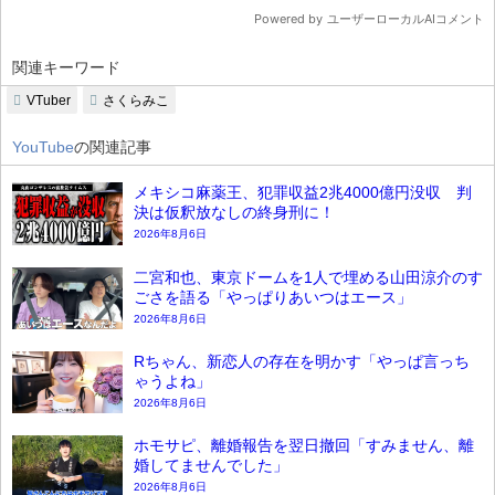
関連キーワード
VTuber
さくらみこ
YouTube
の関連記事
メキシコ麻薬王、犯罪収益2兆4000億円没収 判
決は仮釈放なしの終身刑に！
2026年8月6日
二宮和也、東京ドームを1人で埋める山田涼介のす
ごさを語る「やっぱりあいつはエース」
2026年8月6日
Rちゃん、新恋人の存在を明かす「やっぱ言っち
ゃうよね」
2026年8月6日
ホモサピ、離婚報告を翌日撤回「すみません、離
婚してませんでした」
2026年8月6日