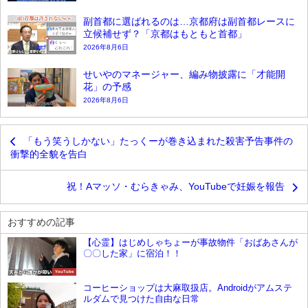
副首都に選ばれるのは…京都府は副首都レースに
立候補せず？「京都はもともと首都」
2026年8月6日
せいやのマネージャー、編み物披露に「才能開
花」の予感
2026年8月6日
「もう笑うしかない」たっくーが巻き込まれた殺害予告事件の
衝撃的全貌を告白
祝！Aマッソ・むらきゃみ、YouTubeで妊娠を報告
おすすめの記事
【心霊】はじめしゃちょーが事故物件「おばあさんが
〇〇した家」に宿泊！！
YouTube
コーヒーショップは大麻取扱店。Androidがアムステ
ルダムで見つけた自由な日常