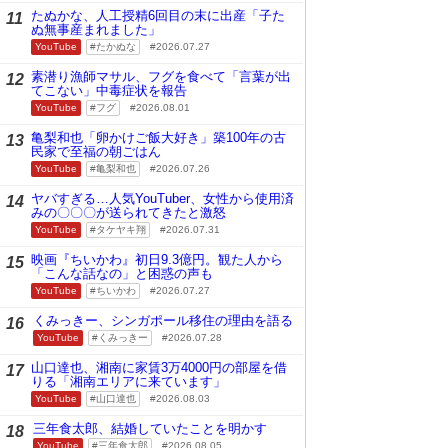
たぬかな、人工授精6回目の末に出産「子た
11
ぬ無事産まれました」
YouTube
たかぬな
2026.07.27
素潜り漁師マサル、フグを食べて「言葉が出
12
てこない」中毒症状を報告
YouTube
フグ
2026.08.01
亀梨和也「卵かけご飯大好き」築100年の古
13
民家で至福の朝ごはん
YouTube
亀梨和也
2026.07.26
ヤバすぎる…人気YouTuber、女性から使用済
14
みの〇〇〇が送られてきたと激怒
YouTube
タケヤキ翔
2026.07.31
映画『ちいかわ』初日9.3億円。観た人から
15
「こんな話なの」と困惑の声も
YouTube
ちいかわ
2026.07.27
くみっきー、シンガポール移住の理由を語る
16
YouTube
くみっきー
2026.07.28
山口達也、湘南に家賃3万4000円の部屋を借
17
りる「湘南エリアに来ています」
YouTube
山口達也
2026.08.03
三年食太郎、結婚していたことを明かす
18
YouTube
三年食太郎
2026.08.05