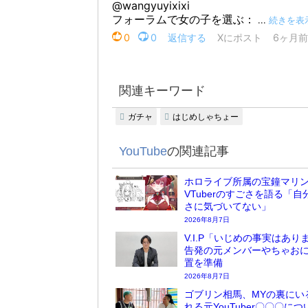
関連キーワード
ガチャ
はじめしゃちょー
YouTube
の関連記事
ホロライブ所属の宝鐘マリ
VTuberのすごさを語る「自
さに気づいてない」
2026年8月7日
V.I.P「いじめの事実はあり
告発の元メンバーやちゃお
置を準備
2026年8月7日
ゴブリン相馬、MYの裏にい
れる元YouTuber〇〇〇に