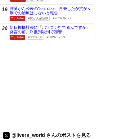
膵臓がん公表のYouTuber、再発したが抗がん
19
剤での治療はしないと報告
YouTube
抗がん剤治療
2026.07.27
新日棚橋社長に「パソコン打てるんですか」
20
発言の前川D 批判殺到で謝罪
YouTube
プロレス
2026.07.29
@livers_world さんのポストを見る