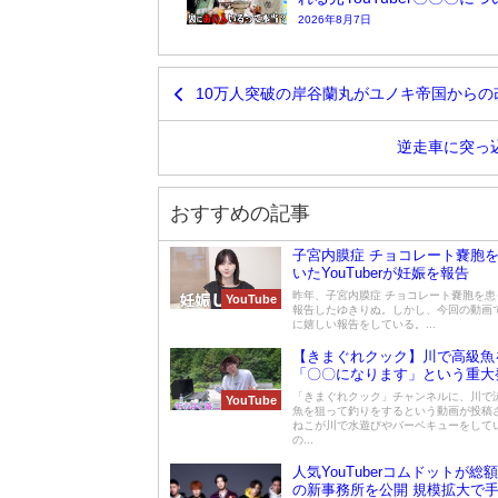
2026年8月7日
10万人突破の岸谷蘭丸がユノキ帝国からの
逆走車に突っ込
おすすめの記事
子宮内膜症 チョコレート嚢胞
いたYouTuberが妊娠を報告
昨年、子宮内膜症 チョコレート嚢胞を患
YouTube
報告したゆきりぬ。しかし、今回の動画
に嬉しい報告をしている。...
【きまぐれクック】川で高級魚
「〇〇になります」という重大
「きまぐれクック」チャンネルに、川で
YouTube
魚を狙って釣りをするという動画が投稿
ねこが川で水遊びやバーベキューをして
の...
人気YouTuberコムドットが総額
の新事務所を公開 規模拡大で