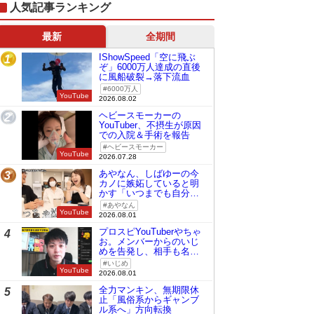
人気記事ランキング
最新
全期間
IShowSpeed「空に飛ぶ
1
ぞ」6000万人達成の直後
に風船破裂→落下流血
6000万人
YouTube
2026.08.02
ヘビースモーカーの
2
YouTuber、不摂生が原因
での入院＆手術を報告
ヘビースモーカー
YouTube
2026.07.28
あやなん、しばゆーの今
3
カノに嫉妬していると明
かす「いつまでも自分の
ものみたいに…」
あやなん
YouTube
2026.08.01
プロスピYouTuberやちゃ
4
お。メンバーからのいじ
めを告発し、相手も名指
しで批判
いじめ
YouTube
2026.08.01
全力マンキン、無期限休
5
止「風俗系からギャンブ
ル系へ」方向転換