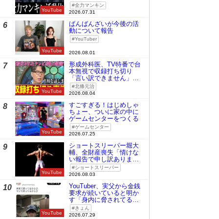
全力マンキン
YouTube
2026.07.31
ばんばんざいが今後の活
6
動について報告
YouTuber
YouTube
2026.08.01
形成外科医、TV特番で台
7
本無視で収録打ち切り
「言い訳できません」と
謝罪
北條元治
YouTube
2026.08.04
すごすぎる！はじめしゃ
8
ちょー、ついに家の中に
ゲームセンターをつくる
ゲームセンター
YouTube
2026.07.25
ショートスリーパー堀大
9
輔、全財産喪失「情けな
い報告で申し訳ありませ
ん」
ショートスリーパー
YouTube
2026.08.03
YouTuber、実父から金銭
10
要求が続いていると明か
す「身内に脅されてる
の」
きょん
YouTube
2026.07.29