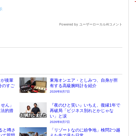
ンが後輩
東海オンエア・としみつ、自身が所
分のすご
有する高級腕時計を紹介
2026年8月7日
ません」
『夜のひと笑い』いちえ、復縁1年で
に法的措
再破局「ビジネス別れとかじゃな
い」と涙
2026年8月7日
ると噂さ
「リゾートなのに紛争地」検問2つ越
ついて質問
えた先で見た日常