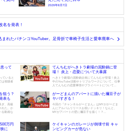
2026年8月7日
改名を発表！
まれたパチンコYouTuber。足骨折で車椅子生活と愛車廃車へ
を患って
てんちむがへきトラ劇場の泥酔鍋に登
場！ 炎上・恋愛について大暴露
っていると
へきトラ劇場の泥酔鍋企画にてんちむが登場！炎上
YouTube
では視聴者
中のYouTube活動やトリプルワークについて、仕事
人てんちむの恋愛事情やプライベートについて...
を狙う？
がーどまんのアパートに描いた禰豆子が
発表も
ヤバすぎる！
泳ぎ、高級
今回の『チャンネルがーどまん』はMYががーどま
YouTube
された。か
んにアルバムリリースお祝いドッキリ！なんと、
いる動画な
MYがアパートの壁に禰豆子を描く！？...
500万円
ケイキャンのガレージが倒壊寸前 キャ
手狭に
ンピングカーが危ない