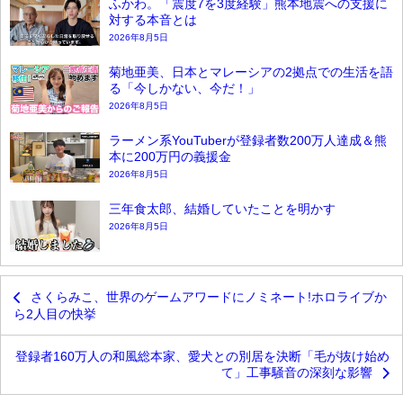
ふかわ。「震度7を3度経験」熊本地震への支援に
対する本音とは
2026年8月5日
菊地亜美、日本とマレーシアの2拠点での生活を語
る「今しかない、今だ！」
2026年8月5日
ラーメン系YouTuberが登録者数200万人達成＆熊
本に200万円の義援金
2026年8月5日
三年食太郎、結婚していたことを明かす
2026年8月5日
さくらみこ、世界のゲームアワードにノミネート!ホロライブか
ら2人目の快挙
登録者160万人の和風総本家、愛犬との別居を決断「毛が抜け始め
て」工事騒音の深刻な影響