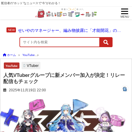
配信者の“ホット”なニュースで“今”がわかる！
MENU
せいやのマネージャー、編み物披露に「才能開花」の予感
ホーム
YouTube
人気VTuberグループに新メンバー加入が決定！リレー配信もチェッ
VTuber
YouTube
人気VTuberグループに新メンバー加入が決定！リレー
配信もチェック
2025年11月19日 22:00