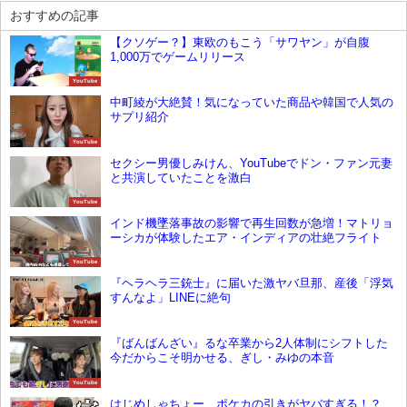
おすすめの記事
【クソゲー？】東欧のもこう「サワヤン」が自腹
1,000万でゲームリリース
YouTube
中町綾が大絶賛！気になっていた商品や韓国で人気の
サプリ紹介
YouTube
セクシー男優しみけん、YouTubeでドン・ファン元妻
と共演していたことを激白
YouTube
インド機墜落事故の影響で再生回数が急増！マトリョ
ーシカが体験したエア・インディアの壮絶フライト
YouTube
『ヘラヘラ三銃士』に届いた激ヤバ旦那、産後「浮気
すんなよ」LINEに絶句
YouTube
『ばんばんざい』るな卒業から2人体制にシフトした
今だからこそ明かせる、ぎし・みゆの本音
YouTube
はじめしゃちょー、ポケカの引きがヤバすぎる！？