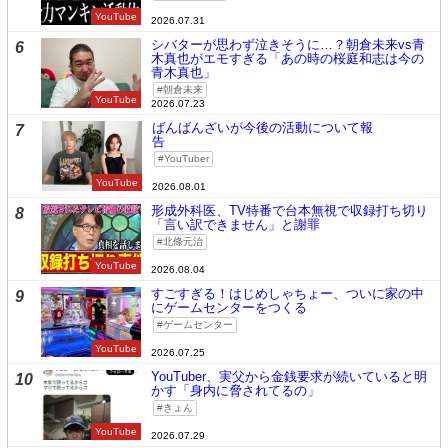
YouTube
2026.07.31
シバターが思わず泣きそうに…？朝倉未来vs青
6
木真也がエモすぎる「あの時の桜庭和志は今の
青木真也」
朝倉未来
YouTube
2026.07.23
ばんばんざいが今後の活動について報
7
告
YouTuber
YouTube
2026.08.01
形成外科医、TV特番で台本無視で収録打ち切り
8
「言い訳できません」と謝罪
北條元治
YouTube
2026.08.04
すごすぎる！はじめしゃちょー、ついに家の中
9
にゲームセンターをつくる
ゲームセンター
YouTube
2026.07.25
YouTuber、実父から金銭要求が続いていると明
10
かす「身内に脅されてるの」
きょん
YouTube
2026.07.29