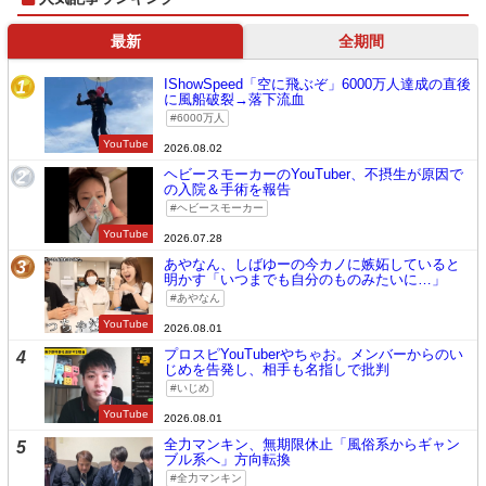
最新
全期間
IShowSpeed「空に飛ぶぞ」6000万人達成の直後
1
に風船破裂→落下流血
6000万人
YouTube
2026.08.02
ヘビースモーカーのYouTuber、不摂生が原因で
2
の入院＆手術を報告
ヘビースモーカー
YouTube
2026.07.28
あやなん、しばゆーの今カノに嫉妬していると
3
明かす「いつまでも自分のものみたいに…」
あやなん
YouTube
2026.08.01
プロスピYouTuberやちゃお。メンバーからのい
4
じめを告発し、相手も名指しで批判
いじめ
YouTube
2026.08.01
全力マンキン、無期限休止「風俗系からギャン
5
ブル系へ」方向転換
全力マンキン