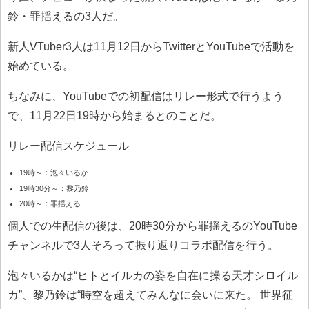
鈴・罪揺えるの3人だ。
新人VTuber3人は11月12日からTwitterとYouTubeで活動を
始めている。
ちなみに、YouTubeでの初配信はリレー形式で行うよう
で、11月22日19時から始まるとのことだ。
リレー配信スケジュール
19時～：泡々いるか
19時30分～：黎乃鈴
20時～：罪揺える
個人での生配信の後は、20時30分から罪揺えるのYouTube
チャンネルで3人そろって振り返りコラボ配信を行う。
泡々いるかは“ヒトとイルカの姿を自在に操る天才シロイル
カ”、黎乃鈴は“時空を超えてみんなに会いに来た。 世界征