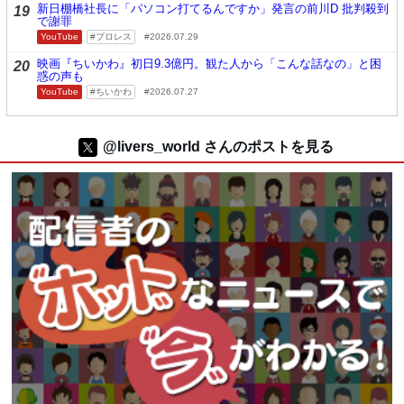
新日棚橋社長に「パソコン打てるんですか」発言の前川D 批判殺到
19
で謝罪
YouTube
プロレス
2026.07.29
映画『ちいかわ』初日9.3億円。観た人から「こんな話なの」と困
20
惑の声も
YouTube
ちいかわ
2026.07.27
@livers_world さんのポストを見る