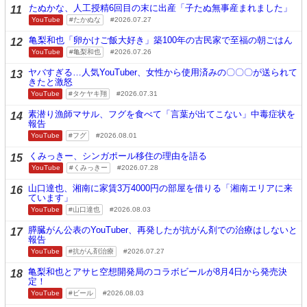
たぬかな、人工授精6回目の末に出産「子たぬ無事産まれました」
11
YouTube
たかぬな
2026.07.27
亀梨和也「卵かけご飯大好き」築100年の古民家で至福の朝ごはん
12
YouTube
亀梨和也
2026.07.26
ヤバすぎる…人気YouTuber、女性から使用済みの〇〇〇が送られて
13
きたと激怒
YouTube
タケヤキ翔
2026.07.31
素潜り漁師マサル、フグを食べて「言葉が出てこない」中毒症状を
14
報告
YouTube
フグ
2026.08.01
くみっきー、シンガポール移住の理由を語る
15
YouTube
くみっきー
2026.07.28
山口達也、湘南に家賃3万4000円の部屋を借りる「湘南エリアに来
16
ています」
YouTube
山口達也
2026.08.03
膵臓がん公表のYouTuber、再発したが抗がん剤での治療はしないと
17
報告
YouTube
抗がん剤治療
2026.07.27
亀梨和也とアサヒ空想開発局のコラボビールが8月4日から発売決
18
定！
YouTube
ビール
2026.08.03