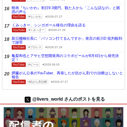
映画『ちいかわ』初日9.3億円。観た人から「こんな話なの」と困
16
惑の声も
YouTube
ちいかわ
2026.07.27
くみっきー、シンガポール移住の理由を語る
17
YouTube
くみっきー
2026.07.28
新日棚橋社長に「パソコン打てるんですか」発言の前川D 批判殺到
18
で謝罪
YouTube
プロレス
2026.07.29
亀梨和也とアサヒ空想開発局のコラボビールが8月4日から発売決
19
定！
YouTube
ビール
2026.08.03
膵臓がん公表のYouTuber、再発したが抗がん剤での治療はしないと
20
報告
YouTube
抗がん剤治療
2026.07.27
@livers_world さんのポストを見る