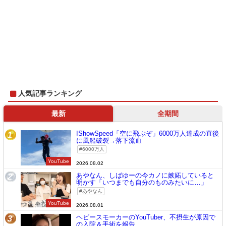
人気記事ランキング
最新
全期間
IShowSpeed「空に飛ぶぞ」6000万人達成の直後
1
に風船破裂→落下流血
6000万人
YouTube
2026.08.02
あやなん、しばゆーの今カノに嫉妬していると
2
明かす「いつまでも自分のものみたいに…」
あやなん
YouTube
2026.08.01
ヘビースモーカーのYouTuber、不摂生が原因で
3
の入院＆手術を報告