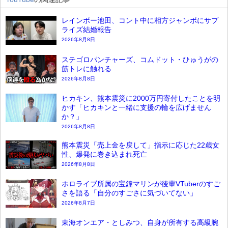
レインボー池田、コント中に相方ジャンボにサプ
ライズ結婚報告
2026年8月8日
ステゴロパンチャーズ、コムドット・ひゅうがの
筋トレに触れる
2026年8月8日
ヒカキン、熊本震災に2000万円寄付したことを明
かす「ヒカキンと一緒に支援の輪を広げません
か？」
2026年8月8日
熊本震災「売上金を戻して」指示に応じた22歳女
性、爆発に巻き込まれ死亡
2026年8月8日
ホロライブ所属の宝鐘マリンが後輩VTuberのすご
さを語る「自分のすごさに気づいてない」
2026年8月7日
東海オンエア・としみつ、自身が所有する高級腕