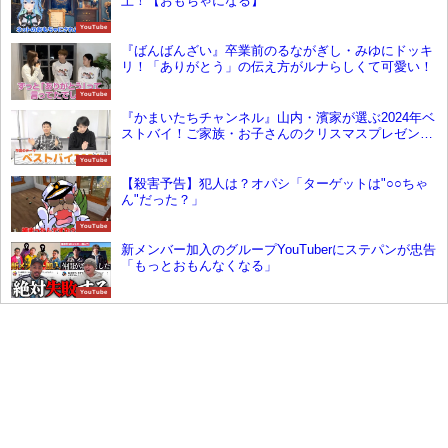
上！【おもちゃになる】
YouTube
『ばんばんざい』卒業前のるながぎし・みゆにドッキ
リ！「ありがとう」の伝え方がルナらしくて可愛い！
YouTube
『かまいたちチャンネル』山内・濱家が選ぶ2024年ベ
ストバイ！ご家族・お子さんのクリスマスプレゼント
におすすめかも
YouTube
【殺害予告】犯人は？オパシ「ターゲットは"○○ちゃ
ん"だった？」
YouTube
新メンバー加入のグループYouTuberにステパンが忠告
「もっとおもんなくなる」
YouTube