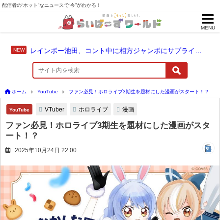
配信者の“ホット”なニュースで“今”がわかる！
MENU
レインボー池田、コント中に相方ジャンボにサプライズ結婚報告
ホーム
YouTube
ファン必見！ホロライブ3期生を題材にした漫画がスタート！？
VTuber
ホロライブ
漫画
YouTube
ファン必見！ホロライブ3期生を題材にした漫画がスタ
ート！？
2025年10月24日 22:00