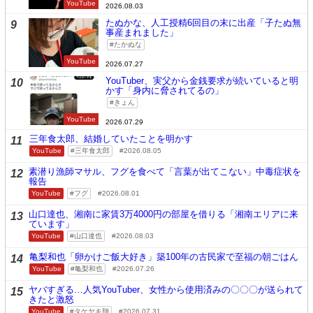
YouTube
2026.08.03
たぬかな、人工授精6回目の末に出産「子たぬ無
9
事産まれました」
たかぬな
YouTube
2026.07.27
YouTuber、実父から金銭要求が続いていると明
10
かす「身内に脅されてるの」
きょん
YouTube
2026.07.29
三年食太郎、結婚していたことを明かす
11
YouTube
三年食太郎
2026.08.05
素潜り漁師マサル、フグを食べて「言葉が出てこない」中毒症状を
12
報告
YouTube
フグ
2026.08.01
山口達也、湘南に家賃3万4000円の部屋を借りる「湘南エリアに来
13
ています」
YouTube
山口達也
2026.08.03
亀梨和也「卵かけご飯大好き」築100年の古民家で至福の朝ごはん
14
YouTube
亀梨和也
2026.07.26
ヤバすぎる…人気YouTuber、女性から使用済みの〇〇〇が送られて
15
きたと激怒
YouTube
タケヤキ翔
2026.07.31