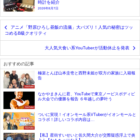
時計を紹介
2026年8月7日
アニメ「野原ひろし昼飯の流儀」大バズリ！人気の秘密はツッ
コめるB級クオリティ
大人気大食い系YouTuberが活動休止を発表
おすすめの記事
極楽とんぼ山本圭壱と西野未姫が双方の家族に入籍報
告
YouTube
なかやまきんに君、YouTubeで東京ノービスボディビ
ル大会での優勝を報告 ６年越しの夢叶う
YouTube
ついに実現！イオンモール系VTuberがイオンモールと
コラボ！詳しいコラボ内容は…
YouTube
【私】星街すいせいと佐久間大介が交際疑惑浮上で炎