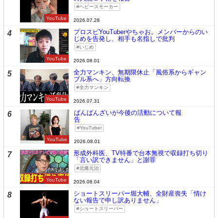
ヘビースモーカー
YouTube
2026.07.28
プロスピYouTuberやちゃお。メンバーからのい
4
じめを告発し、相手も名指しで批判
いじめ
YouTube
2026.08.01
全力マンキン、無期限休止「風俗系からギャン
5
ブル系へ」方向転換
全力マンキン
YouTube
2026.07.31
ばんばんざいが今後の活動について報
6
告
YouTuber
YouTube
2026.08.01
形成外科医、TV特番で台本無視で収録打ち切り
7
「言い訳できません」と謝罪
北條元治
YouTube
2026.08.04
ショートスリーパー堀大輔、全財産喪失「情け
8
ない報告で申し訳ありません」
ショートスリーパー