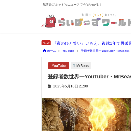
配信者の“ホット”なニュースで“今”がわかる！
『夜のひと笑い』いちえ、復縁1年で再破
ホーム
YouTube
登録者数世界一YouTuber・MrBe
MrBeast
YouTube
登録者数世界一YouTuber・Mr
2025年5月16日 21:00