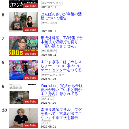
全力マンキン
YouTube
2026.07.31
ばんばんざいが今後の活
6
動について報告
YouTuber
YouTube
2026.08.01
形成外科医、TV特番で台
7
本無視で収録打ち切り
「言い訳できません」と
謝罪
北條元治
YouTube
2026.08.04
すごすぎる！はじめしゃ
8
ちょー、ついに家の中に
ゲームセンターをつくる
ゲームセンター
YouTube
2026.07.25
YouTuber、実父から金銭
9
要求が続いていると明か
す「身内に脅されてる
の」
きょん
YouTube
2026.07.29
素潜り漁師マサル、フグ
10
を食べて「言葉が出てこ
ない」中毒症状を報告
フグ
YouTube
2026.08.01