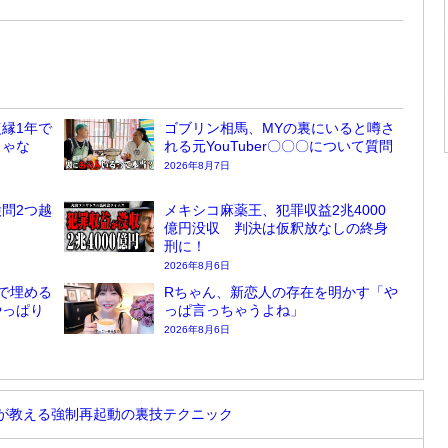
縁1年で
ゴブリン相馬、MYの裏にいると噂さ
じゃな
れる元YouTuber〇〇〇について質問
2026年8月7日
問2つ越
メキシコ麻薬王、犯罪収益2兆4000
億円没収 判決は仮釈放なしの終身
刑に！
2026年8月6日
で埋める
Rちゃん、新恋人の存在を明かす「や
やっぱり
っぱ言っちゃうよね」
2026年8月6日
屋が教える強制再起動の裏技テクニック