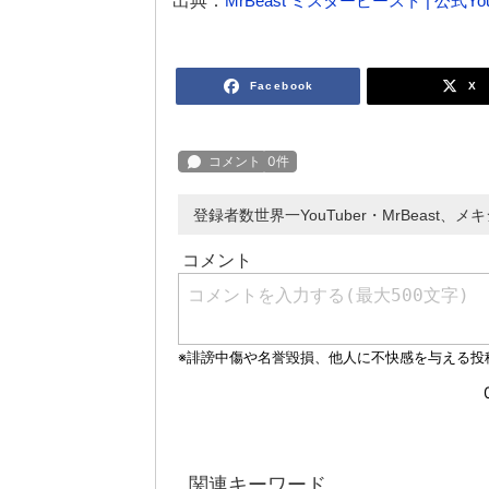
出典：
MrBeast ミスタービースト | 公式Y
Facebook
X
登録者数世界一YouTuber・MrBeast
関連キーワード