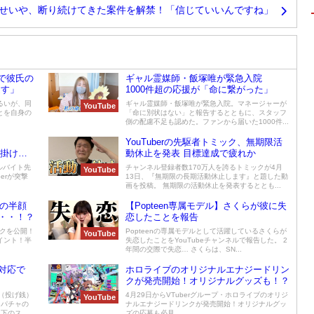
せいや、断り続けてきた案件を解禁！「信じていいんですね」
eで彼氏の
ギャル霊媒師・飯塚唯が緊急入院
返す」
1000件超の応援が「命に繋がった」
るいが、同
ギャル霊媒師・飯塚唯が緊急入院。マネージャーが
YouTube
とを自身の
「命に別状はない」と報告するとともに、スタッフ
側の配慮不足も認めた。ファンから届いた1000件...
YouTuberの先駆者トミック、無期限活
を掛ける
動休止を発表 目標達成で疲れか
アルバイト先
チャンネル登録者数170万人を誇るトミックが4月
YouTube
erが突撃
13日、『無期限の長期活動休止します』と題した動
画を投稿。 無期限の活動休止を発表するととも...
ンの半顔
【Popteen専属モデル】さくらが彼に失
・・！？
恋したことを報告
イクを公開！
Popteenの専属モデルとして活躍しているさくらが
YouTube
イント！半
失恋したことをYouTubeチャンネルで報告した。 2
年間の交際で失恋… さくらは、SN...
対応で
ホロライブのオリジナルエナジードリン
クが発売開始！オリジナルグッズも！？
（投げ銭）
4月29日からVTuberグループ・ホロライブのオリジ
YouTube
スパチャの
ナルエナジードリンクが発売開始！オリジナルグッ
以下のス
ズの応募も必見。...