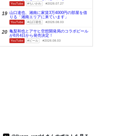
YouTube
ちいかわ
2026.07.27
山口達也、湘南に家賃3万4000円の部屋を借
19
りる「湘南エリアに来ています」
YouTube
山口達也
2026.08.03
亀梨和也とアサヒ空想開発局のコラボビール
20
が8月4日から発売決定！
YouTube
ビール
2026.08.03