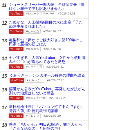
ショートスリーパー堀大輔、全財産喪失「情
11
けない報告で申し訳ありません」
YouTube
ショートスリーパー
2026.08.03
たぬかな、人工授精6回目の末に出産「子た
12
ぬ無事産まれました」
YouTube
たかぬな
2026.07.27
亀梨和也「卵かけご飯大好き」築100年の古
13
民家で至福の朝ごはん
YouTube
亀梨和也
2026.07.26
ヤバすぎる…人気YouTuber、女性から使用済
14
みの〇〇〇が送られてきたと激怒
YouTube
タケヤキ翔
2026.07.31
くみっきー、シンガポール移住の理由を語る
15
YouTube
くみっきー
2026.07.28
膵臓がん公表のYouTuber、再発したが抗がん
16
剤での治療はしないと報告
YouTube
抗がん剤治療
2026.07.27
新日棚橋社長に「パソコン打てるんですか」
17
発言の前川D 批判殺到で謝罪
YouTube
プロレス
2026.07.29
映画『ちいかわ』初日9.3億円。観た人から
18
「こんな話なの」と困惑の声も