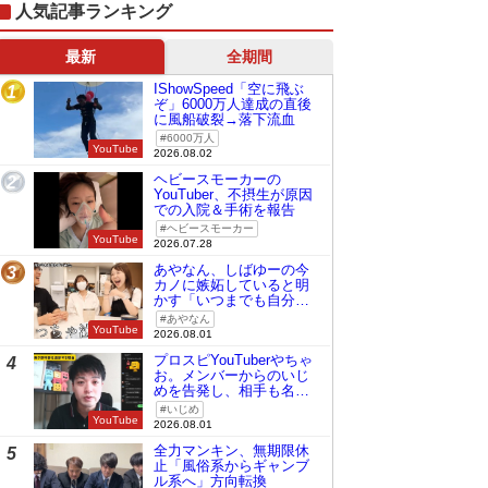
人気記事ランキング
最新
全期間
IShowSpeed「空に飛ぶ
1
ぞ」6000万人達成の直後
に風船破裂→落下流血
6000万人
YouTube
2026.08.02
ヘビースモーカーの
2
YouTuber、不摂生が原因
での入院＆手術を報告
ヘビースモーカー
YouTube
2026.07.28
あやなん、しばゆーの今
3
カノに嫉妬していると明
かす「いつまでも自分の
ものみたいに…」
あやなん
YouTube
2026.08.01
プロスピYouTuberやちゃ
4
お。メンバーからのいじ
めを告発し、相手も名指
しで批判
いじめ
YouTube
2026.08.01
全力マンキン、無期限休
5
止「風俗系からギャンブ
ル系へ」方向転換