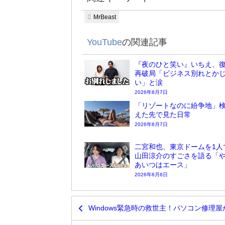
MrBeast
YouTube
の関連記事
『夜のひと笑い』いちえ、復
再破局「ビジネス別れとか
い」と涙
2026年8月7日
「リゾートなのに紛争地」検
えた先で見た日常
2026年8月7日
二宮和也、東京ドームを1人
山田涼介のすごさを語る「
あいつはエース」
2026年8月6日
Windows緊急時の救世主！パソコン修理