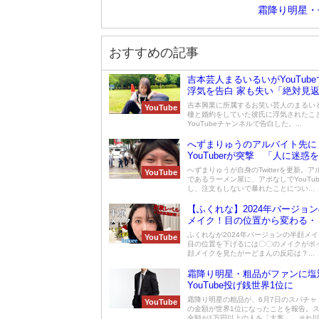
霜降り明星・
おすすめの記事
吉本芸人まるいるいがYouTub
浮気を告白 家も失い「絶対見
吉本興業に所属するお笑い芸人のまるい
YouTube
棲と婚約をしていた彼氏に浮気されたこ
YouTubeチャンネルで告白した。...
へずまりゅうのアルバイト先に
YouTuberが突撃 「人に迷惑
のは辞めて下さい」
へずまりゅうが自身のTwitterを更新。
YouTube
であるラーメン屋に、アポなしでYouTub
し、注文もしないで暴れたことについ...
【ふくれな】2024年バージョ
メイク！目の位置から変わる・
ふくれなが2024年バージョンの半顔メ
YouTube
目の位置を下げるには〇〇のメイクがポ
顔メイクを見たがーどまんの反応は？...
霜降り明星・粗品がファンに塩
YouTube投げ銭世界1位に
霜降り明星の粗品が、6月7日のスパチャ
YouTube
の金額が世界1位になったことを報告。
金額が1万円以上の人を「太客」、それ