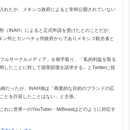
入れたが、メキシコ政府によると常時公開されていない
所（INAH）によると正式申請を受けたとのことだが、
ユカタン州とカンペチェ州政府からでありメキシコ観光省と
業者「フルサークルメディア」を相手取り、「私的利益を取る
したことに対して損害賠償を請求する」とTwitterに投
る動画だったが、INAH側は「商業的な目的のブランドの広
ことを許容したことはない」と主張。
世界一のYouTuber・MrBeastはどのように対応す