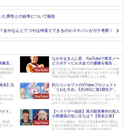
いた男性との紛争について報告
？あやなんとてつやは仲直りできるのかステパンがガチ考察！
なかやまきんに君、YouTubeで東京ノー
み映像流出
ビスボディビル大会での優勝を報告 ６
年越しの夢叶う
飲み映像流出
なかやまきんに君が自身のYouTubeチャンネルを更
YouTube
喫煙疑惑に
新。5月3日に開催された東京ノービスボディビル選
..
手権大会の75kg超級で優勝したことを報...
発表】注
釣りコンセプトのVTuberプロジェクト
「うおむすめ」5月24日に第1期生デビ
ューが決定！
ウェル・オ
釣りをコンセプトとしたVTuberプロジェクト「うお
YouTube
Vtuber
むすめ」第1期生が5月24日にデビュー！魚モチーフ
..
のキャラによ雑談配信や歌ってみたなどの...
ルバイト。
【ヘライザー総統】旭川殺害事件の犯人
小西優花の生い立ちは？【実名公表】
新。第2回
ヘライザー総統が、旭川女子高生殺害事件に関与し
YouTube
、グロサリー
た犯人の実名が公開されたと伝えた。すでに起訴さ
れている内田梨瑚と共謀した19歳(女)の名前は、...