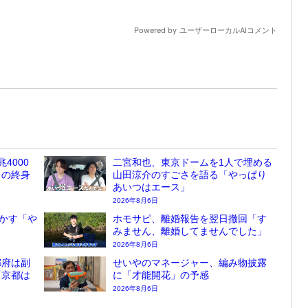
4000
二宮和也、東京ドームを1人で埋める
しの終身
山田涼介のすごさを語る「やっぱり
あいつはエース」
2026年8月6日
かす「や
ホモサピ、離婚報告を翌日撤回「す
みません、離婚してませんでした」
2026年8月6日
都府は副
せいやのマネージャー、編み物披露
「京都は
に「才能開花」の予感
2026年8月6日