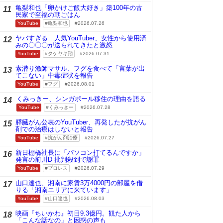
亀梨和也「卵かけご飯大好き」築100年の古
11
民家で至福の朝ごはん
YouTube
亀梨和也
2026.07.26
ヤバすぎる…人気YouTuber、女性から使用済
12
みの〇〇〇が送られてきたと激怒
YouTube
タケヤキ翔
2026.07.31
素潜り漁師マサル、フグを食べて「言葉が出
13
てこない」中毒症状を報告
YouTube
フグ
2026.08.01
くみっきー、シンガポール移住の理由を語る
14
YouTube
くみっきー
2026.07.28
膵臓がん公表のYouTuber、再発したが抗がん
15
剤での治療はしないと報告
YouTube
抗がん剤治療
2026.07.27
新日棚橋社長に「パソコン打てるんですか」
16
発言の前川D 批判殺到で謝罪
YouTube
プロレス
2026.07.29
山口達也、湘南に家賃3万4000円の部屋を借
17
りる「湘南エリアに来ています」
YouTube
山口達也
2026.08.03
映画『ちいかわ』初日9.3億円。観た人から
18
「こんな話なの」と困惑の声も