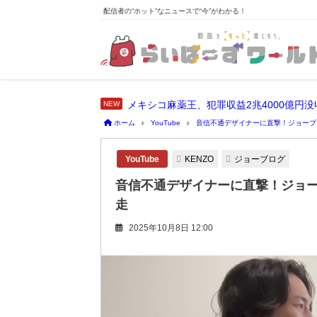
配信者の“ホット”なニュースで“今”がわかる！
メキシコ麻薬王、犯罪収益2兆4000億円
ホーム
YouTube
音信不通デザイナーに直撃！ジョーブ
KENZO
ジョーブログ
YouTube
音信不通デザイナーに直撃！ジョー
走
2025年10月8日 12:00