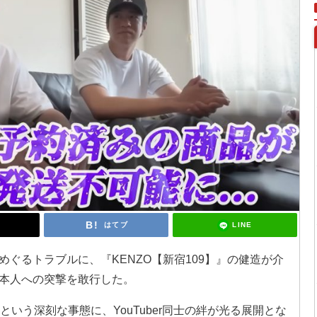
LINE
はてブ
ぐるトラブルに、『KENZO【新宿109】』の健造が介
本人への突撃を敢行した。
いう深刻な事態に、YouTuber同士の絆が光る展開とな