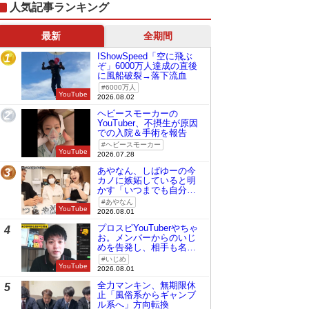
人気記事ランキング
最新
全期間
IShowSpeed「空に飛ぶ
1
ぞ」6000万人達成の直後
に風船破裂→落下流血
6000万人
YouTube
2026.08.02
ヘビースモーカーの
2
YouTuber、不摂生が原因
での入院＆手術を報告
ヘビースモーカー
YouTube
2026.07.28
あやなん、しばゆーの今
3
カノに嫉妬していると明
かす「いつまでも自分の
ものみたいに…」
あやなん
YouTube
2026.08.01
プロスピYouTuberやちゃ
4
お。メンバーからのいじ
めを告発し、相手も名指
しで批判
いじめ
YouTube
2026.08.01
全力マンキン、無期限休
5
止「風俗系からギャンブ
ル系へ」方向転換