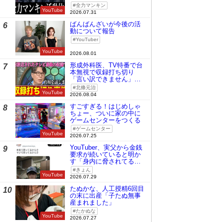
全力マンキン
YouTube
2026.07.31
ばんばんざいが今後の活
6
動について報告
YouTuber
YouTube
2026.08.01
形成外科医、TV特番で台
7
本無視で収録打ち切り
「言い訳できません」と
謝罪
北條元治
YouTube
2026.08.04
すごすぎる！はじめしゃ
8
ちょー、ついに家の中に
ゲームセンターをつくる
ゲームセンター
YouTube
2026.07.25
YouTuber、実父から金銭
9
要求が続いていると明か
す「身内に脅されてる
の」
きょん
YouTube
2026.07.29
たぬかな、人工授精6回目
10
の末に出産「子たぬ無事
産まれました」
たかぬな
YouTube
2026.07.27