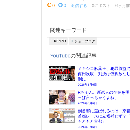
関連キーワード
KENZO
ジョーブログ
YouTube
の関連記事
メキシコ麻薬王、犯罪収益2兆
億円没収 判決は仮釈放な
刑に！
2026年8月6日
Rちゃん、新恋人の存在を明
っぱ言っちゃうよね」
2026年8月6日
副首都に選ばれるのは…京
首都レースに立候補せず？
もともと首都」
2026年8月6日