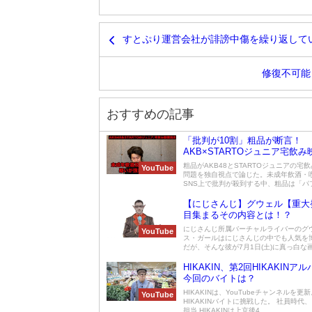
すとぷり運営会社が誹謗中傷を繰り返して
修復不可能
おすすめの記事
「批判が10割」粗品が断言！
AKB×STARTOジュニア宅飲
の衝撃
粗品がAKB48とSTARTOジュニアの宅
YouTube
問題を独自視点で論じた。未成年飲酒・
SNS上で批判が殺到する中、粗品は「パフ.
【にじさんじ】グウェル【重大
目集まるその内容とは！？
にじさんじ所属バーチャルライバーのグ
YouTube
ス・ガールはにじさんじの中でも人気を博す
だが、そんな彼が7月1日(土)に真っ白な画.
HIKAKIN、第2回HIKAKINア
今回のバイトは？
HIKAKINは、YouTubeチャンネルを更
YouTube
HIKAKINバイトに挑戦した。 社員時代
担当 HIKAKINは上京後4...