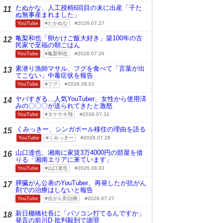
たぬかな、人工授精6回目の末に出産「子た
11
ぬ無事産まれました」
YouTube
たかぬな
2026.07.27
亀梨和也「卵かけご飯大好き」築100年の古
12
民家で至福の朝ごはん
YouTube
亀梨和也
2026.07.26
素潜り漁師マサル、フグを食べて「言葉が出
13
てこない」中毒症状を報告
YouTube
フグ
2026.08.01
ヤバすぎる…人気YouTuber、女性から使用済
14
みの〇〇〇が送られてきたと激怒
YouTube
タケヤキ翔
2026.07.31
くみっきー、シンガポール移住の理由を語る
15
YouTube
くみっきー
2026.07.28
山口達也、湘南に家賃3万4000円の部屋を借
16
りる「湘南エリアに来ています」
YouTube
山口達也
2026.08.03
膵臓がん公表のYouTuber、再発したが抗がん
17
剤での治療はしないと報告
YouTube
抗がん剤治療
2026.07.27
新日棚橋社長に「パソコン打てるんですか」
18
発言の前川D 批判殺到で謝罪