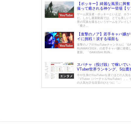
【ポッキー】綺麗な風景に興奮
撮って癒される神ゲー登場【リ
ゲーム実況者・ポッキーといえば、ホラ
YouTube
だ。しかし最新動画では、とても美しい
景の写真を撮るというゲームをプレイし
「癒さ...
【進撃のノア】若手キャバ嬢が
イに挑戦！涙する場面も
進撃のノアのYouTubeチャンネルに「GA
YouTube
RUNWAY2024」の若手キャバ嬢に密着
更新。 「GAKUSAI RUN...
スパチャ（投げ銭）で稼いでい
VTuber世界ランキング、5位
4位不知火フレア、3位桃鈴ねね
今や生身のYouTuberを凌ぐほどの人気
エンタメ
衣こより、1位は？【12月2週
「VTuber（バーチャルYouTuber）」。そ
の人気を計る目安のひとつに「...