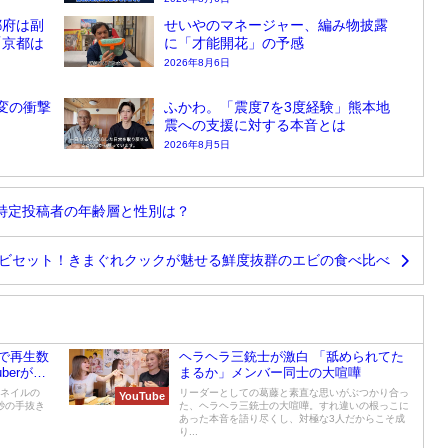
都府は副
せいやのマネージャー、編み物披露
「京都は
に「才能開花」の予感
2026年8月6日
変の衝撃
ふかわ。「震度7を3度経験」熊本地
震への支援に対する本音とは
2026年8月5日
特定投稿者の年齢層と性別は？
エビセット！きまぐれクックが魅せる鮮度抜群のエビの食べ比べ
で再生数
ヘラヘラ三銃士が激白 「舐められてた
berが検
まるか」メンバー同士の大喧嘩
ムネイルの
リーダーとしての葛藤と素直な思いがぶつかり合っ
YouTube
秒の手抜き
た、ヘラヘラ三銃士の大喧嘩。すれ違いの根っこに
あった本音を語り尽くし、対極な3人だからこそ成
り...