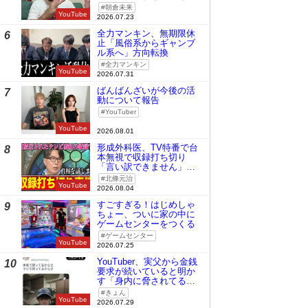
時の桜庭和志は今の青木
朝倉未来
真也」
YouTube
2026.07.23
全力マンキン、無期限休
6
止「風俗系からギャンブ
ル系へ」方向転換
全力マンキン
YouTube
2026.07.31
ばんばんざいが今後の活
7
動について報告
YouTuber
YouTube
2026.08.01
形成外科医、TV特番で台
8
本無視で収録打ち切り
「言い訳できません」と
謝罪
北條元治
YouTube
2026.08.04
すごすぎる！はじめしゃ
9
ちょー、ついに家の中に
ゲームセンターをつくる
ゲームセンター
YouTube
2026.07.25
YouTuber、実父から金銭
10
要求が続いていると明か
す「身内に脅されてる
の」
きょん
YouTube
2026.07.29