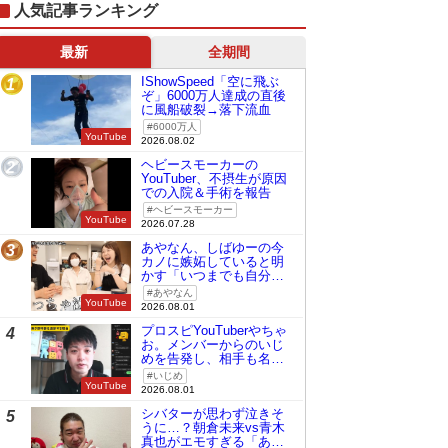
人気記事ランキング
最新
全期間
IShowSpeed「空に飛ぶ
1
ぞ」6000万人達成の直後
に風船破裂→落下流血
6000万人
YouTube
2026.08.02
ヘビースモーカーの
2
YouTuber、不摂生が原因
での入院＆手術を報告
ヘビースモーカー
YouTube
2026.07.28
あやなん、しばゆーの今
3
カノに嫉妬していると明
かす「いつまでも自分の
ものみたいに…」
あやなん
YouTube
2026.08.01
プロスピYouTuberやちゃ
4
お。メンバーからのいじ
めを告発し、相手も名指
しで批判
いじめ
YouTube
2026.08.01
シバターが思わず泣きそ
5
うに…？朝倉未来vs青木
真也がエモすぎる「あの