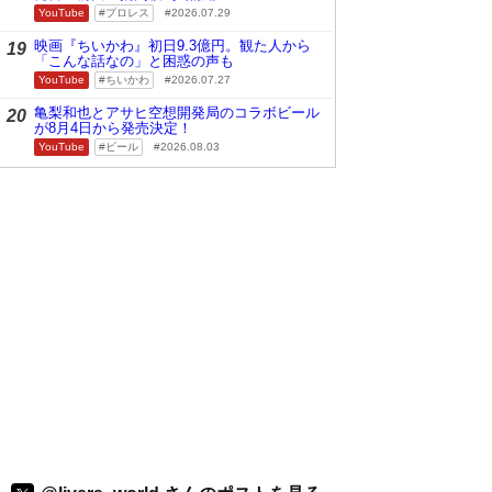
YouTube
プロレス
2026.07.29
映画『ちいかわ』初日9.3億円。観た人から
19
「こんな話なの」と困惑の声も
YouTube
ちいかわ
2026.07.27
亀梨和也とアサヒ空想開発局のコラボビール
20
が8月4日から発売決定！
YouTube
ビール
2026.08.03