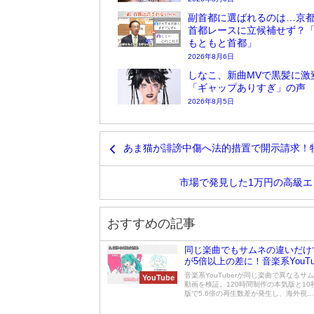
副首都に選ばれるのは…京
首都レースに立候補せず？
もともと首都」
2026年8月6日
しなこ、新曲MVで黒髪に激
「ギャップありすぎ」の声
2026年8月5日
あま猫が誹謗中傷へ法的措置で開示請求！
市場で発見した1万円の高級
おすすめの記事
同じ楽曲でもサムネの違いだけ
が5倍以上の差に！音楽系YouTu
証した驚きの結果
音楽系YouTuberが同じ楽曲で異なるサ
YouTube
動画を検証。120時間制作の本気版と10
版で5.6倍の再生数差が発生し、海外視...