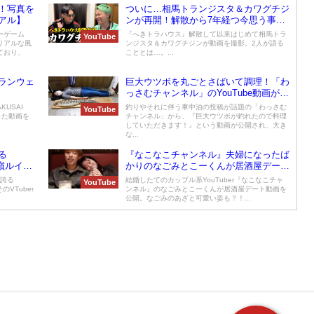
！写真を
ついに…相馬トランジスタ＆カワグチジ
アル】
ンが再開！解散から7年経つ今思う事
は…
ーゲーム
『へきトラハウス』解散して以来はじめて相馬トラ
YouTube
リアルな風
ンジスタ＆カワグチジンが動画を撮影。2人が語る
ており、
こととは…。...
ランウェ
巨大ウツボを丸ごとさばいて調理！「わ
っさむチャンネル」のYouTube動画が話
題
KUSAI
釣りやそれに伴う車中泊の投稿が話題の「わっさむ
YouTube
した動画を
チャンネル」から、『巨大ウツボが釣れたので料理
していただきます！』という動画が公開され、大き
な...
る
『なこなこチャンネル』夫婦になったば
鷹嶺ルイ、
かりのなごみとこーくんが居酒屋デー
、2位博
ト！なごみの「あざと可愛い」姿も？！
を誇る
結婚したてのカップル系YouTuber『なこなこチャ
YouTube
目】
のVTuber
ンネル』のなごみとこーくんが居酒屋デート動画を
公開。なごみのあざと可愛い姿も？！...