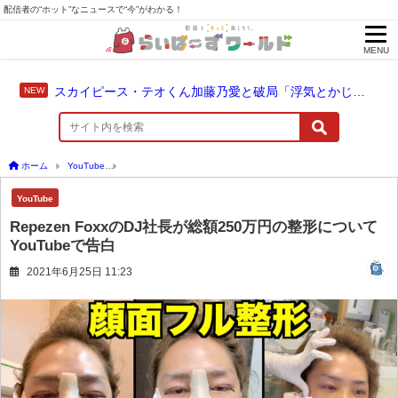
配信者の“ホット”なニュースで“今”がわかる！
MENU
スカイピース・テオくん加藤乃愛と破局「浮気とかじゃない」配信中に激白
ホーム
YouTube
Repezen FoxxのDJ社長が総額250万円の整形についてYouTubeで
YouTube
Repezen FoxxのDJ社長が総額250万円の整形について
YouTubeで告白
2021年6月25日 11:23