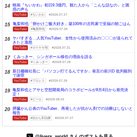
映画『ちいかわ』初日9.3億円。観た人から「こんな話なの」と困
14
惑の声も
YouTube
ちいかわ
2026.07.27
亀梨和也「卵かけご飯大好き」築100年の古民家で至福の朝ごはん
15
YouTube
亀梨和也
2026.07.26
ヤバすぎる…人気YouTuber、女性から使用済みの〇〇〇が送られて
16
きたと激怒
YouTube
タケヤキ翔
2026.07.31
くみっきー、シンガポール移住の理由を語る
17
YouTube
くみっきー
2026.07.28
新日棚橋社長に「パソコン打てるんですか」発言の前川D 批判殺到
18
で謝罪
YouTube
プロレス
2026.07.29
亀梨和也とアサヒ空想開発局のコラボビールが8月4日から発売決
19
定！
YouTube
ビール
2026.08.03
膵臓がん公表のYouTuber、再発したが抗がん剤での治療はしないと
20
報告
YouTube
抗がん剤治療
2026.07.27
@livers_world さんのポストを見る