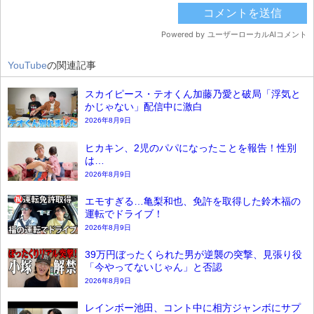
YouTube
の関連記事
スカイピース・テオくん加藤乃愛と破局「浮気と
かじゃない」配信中に激白
2026年8月9日
ヒカキン、2児のパパになったことを報告！性別
は…
2026年8月9日
エモすぎる…亀梨和也、免許を取得した鈴木福の
運転でドライブ！
2026年8月9日
39万円ぼったくられた男が逆襲の突撃、見張り役
「今やってないじゃん」と否認
2026年8月9日
レインボー池田、コント中に相方ジャンボにサプ