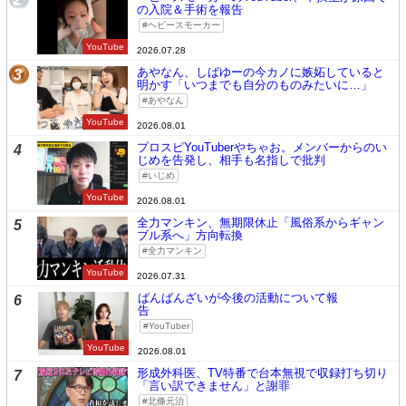
の入院＆手術を報告
ヘビースモーカー
YouTube
2026.07.28
あやなん、しばゆーの今カノに嫉妬していると
3
明かす「いつまでも自分のものみたいに…」
あやなん
YouTube
2026.08.01
プロスピYouTuberやちゃお。メンバーからのい
4
じめを告発し、相手も名指しで批判
いじめ
YouTube
2026.08.01
全力マンキン、無期限休止「風俗系からギャン
5
ブル系へ」方向転換
全力マンキン
YouTube
2026.07.31
ばんばんざいが今後の活動について報
6
告
YouTuber
YouTube
2026.08.01
形成外科医、TV特番で台本無視で収録打ち切り
7
「言い訳できません」と謝罪
北條元治