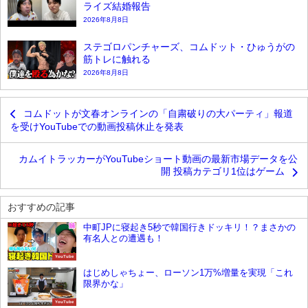
ライズ結婚報告
2026年8月8日
ステゴロパンチャーズ、コムドット・ひゅうがの
筋トレに触れる
2026年8月8日
コムドットが文春オンラインの「自粛破りの大パーティ」報道
を受けYouTubeでの動画投稿休止を発表
カムイトラッカーがYouTubeショート動画の最新市場データを公
開 投稿カテゴリ1位はゲーム
おすすめの記事
中町JPに寝起き5秒で韓国行きドッキリ！？まさかの
有名人との遭遇も！
YouTube
はじめしゃちょー、ローソン1万%増量を実現「これ
限界かな」
YouTube