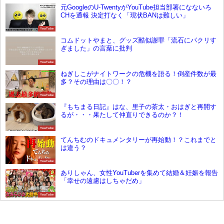
元GoogleのU-TwentyがYouTube担当部署になないろ
CHを通報 決定打なく「現状BANは難しい」
YouTube
コムドットやまと、グッズ酷似謝罪「流石にパクリす
ぎました」の言葉に批判
YouTube
ねぎしこがナイトワークの危機を語る！倒産件数が最
多？その理由は〇〇！？
YouTube
『もちまる日記』はな、里子の茶太・おはぎと再開す
るが・・・果たして仲直りできるのか？！
YouTube
てんちむのドキュメンタリーが再始動！？これまでと
は違う？
YouTube
ありしゃん、女性YouTuberを集めて結婚＆妊娠を報告
「幸せの遠慮はしちゃだめ」
YouTube