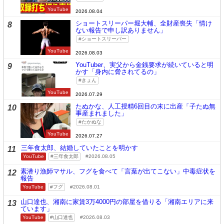
YouTube
2026.08.04
ショートスリーパー堀大輔、全財産喪失「情け
8
ない報告で申し訳ありません」
ショートスリーパー
YouTube
2026.08.03
YouTuber、実父から金銭要求が続いていると明
9
かす「身内に脅されてるの」
きょん
YouTube
2026.07.29
たぬかな、人工授精6回目の末に出産「子たぬ無
10
事産まれました」
たかぬな
YouTube
2026.07.27
三年食太郎、結婚していたことを明かす
11
YouTube
三年食太郎
2026.08.05
素潜り漁師マサル、フグを食べて「言葉が出てこない」中毒症状を
12
報告
YouTube
フグ
2026.08.01
山口達也、湘南に家賃3万4000円の部屋を借りる「湘南エリアに来
13
ています」
YouTube
山口達也
2026.08.03