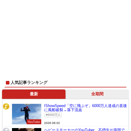
人気記事ランキング
最新
全期間
IShowSpeed「空に飛ぶぞ」6000万人達成の直後
1
に風船破裂→落下流血
6000万人
YouTube
2026.08.02
ヘビースモーカーのYouTuber、不摂生が原因で
2