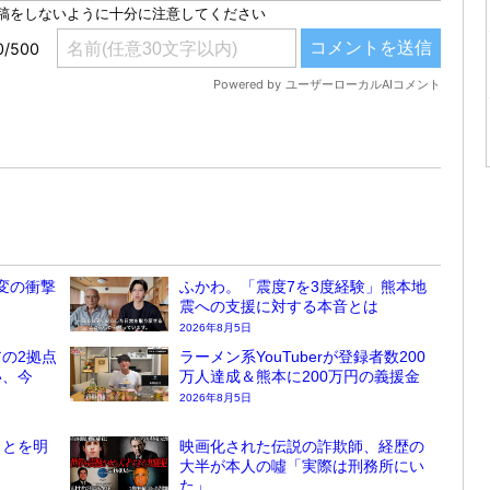
変の衝撃
ふかわ。「震度7を3度経験」熊本地
震への支援に対する本音とは
2026年8月5日
の2拠点
ラーメン系YouTuberが登録者数200
い、今
万人達成＆熊本に200万円の義援金
2026年8月5日
ことを明
映画化された伝説の詐欺師、経歴の
大半が本人の噓「実際は刑務所にい
た」