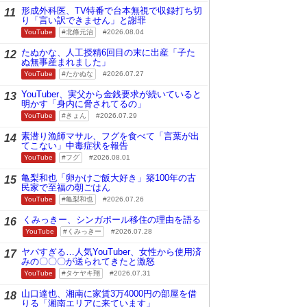
形成外科医、TV特番で台本無視で収録打ち切
11
り「言い訳できません」と謝罪
YouTube
北條元治
2026.08.04
たぬかな、人工授精6回目の末に出産「子た
12
ぬ無事産まれました」
YouTube
たかぬな
2026.07.27
YouTuber、実父から金銭要求が続いていると
13
明かす「身内に脅されてるの」
YouTube
きょん
2026.07.29
素潜り漁師マサル、フグを食べて「言葉が出
14
てこない」中毒症状を報告
YouTube
フグ
2026.08.01
亀梨和也「卵かけご飯大好き」築100年の古
15
民家で至福の朝ごはん
YouTube
亀梨和也
2026.07.26
くみっきー、シンガポール移住の理由を語る
16
YouTube
くみっきー
2026.07.28
ヤバすぎる…人気YouTuber、女性から使用済
17
みの〇〇〇が送られてきたと激怒
YouTube
タケヤキ翔
2026.07.31
山口達也、湘南に家賃3万4000円の部屋を借
18
りる「湘南エリアに来ています」