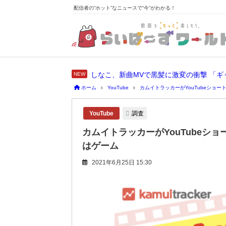
配信者の“ホット”なニュースで“今”がわかる！
しなこ、新曲MVで黒髪に激変の衝撃 「
ホーム
YouTube
カムイトラッカーがYouTubeショ
調査
YouTube
カムイトラッカーがYouTubeシ
はゲーム
2021年6月25日 15:30