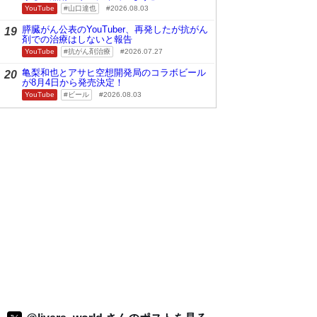
YouTube
山口達也
2026.08.03
膵臓がん公表のYouTuber、再発したが抗がん
19
剤での治療はしないと報告
YouTube
抗がん剤治療
2026.07.27
亀梨和也とアサヒ空想開発局のコラボビール
20
が8月4日から発売決定！
YouTube
ビール
2026.08.03