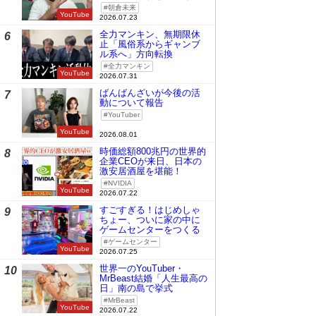
時の桜庭和志は今の青木
朝倉未来
真也」
YouTube
2026.07.23
全力マンキン、無期限休
6
止「風俗系からギャンブ
ル系へ」方向転換
全力マンキン
YouTube
2026.07.31
ばんばんざいが今後の活
7
動について報告
YouTuber
YouTube
2026.08.01
時価総額800兆円の世界的
8
企業CEOが来日、日本の
激安居酒屋を堪能！
NVIDIA
YouTube
2026.07.22
すごすぎる！はじめしゃ
9
ちょー、ついに家の中に
ゲームセンターをつくる
ゲームセンター
YouTube
2026.07.25
世界一のYouTuber・
10
MrBeast結婚「人生最高の
日」南の島で挙式
MrBeast
YouTube
2026.07.22