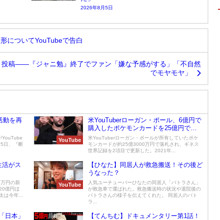
2026年8月5日
の整形についてYouTubeで告白
と投稿――『ジャニ勉』終了でファン「嫌な予感がする」「不自然
でモヤモヤ」
e活動を再
米YouTuberローガン・ポール、6億円で
購入したポケモンカードを25億円で売
却！
ouTube
米YouTuberローガン・ポールが所有していたポケ
YouTube
5日、『断
モンカードが約25億3000万円で落札され、ギネス
世界記録を2項目で更新した。2021年...
生活がス
【ひなた】同居人が救急搬送！その後ど
うなった？
9万円の新
人気ユーチューバーひなたの同居人「パトラさん」
YouTube
20億円ほ
が救急車で運ばれた。救急搬送時の状況や退院後の
は今年...
パトラさんの様子を伝えてくれた。 同居人のパト
ラ...
の「日本」
【てんちむ】ドキュメンタリー第1話！