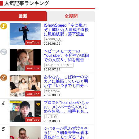
人気記事ランキング
最新
全期間
IShowSpeed「空に飛ぶ
1
ぞ」6000万人達成の直後
に風船破裂→落下流血
6000万人
YouTube
2026.08.02
ヘビースモーカーの
2
YouTuber、不摂生が原因
での入院＆手術を報告
ヘビースモーカー
YouTube
2026.07.28
あやなん、しばゆーの今
3
カノに嫉妬していると明
かす「いつまでも自分の
ものみたいに…」
あやなん
YouTube
2026.08.01
プロスピYouTuberやちゃ
4
お。メンバーからのいじ
めを告発し、相手も名指
しで批判
いじめ
YouTube
2026.08.01
シバターが思わず泣きそ
5
うに…？朝倉未来vs青木
真也がエモすぎる「あの