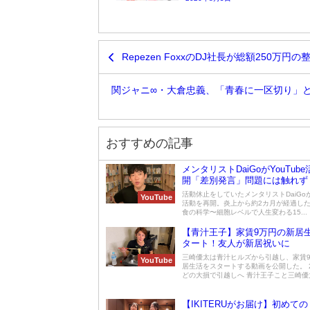
Repezen FoxxのDJ社長が総額250万円
関ジャニ∞・大倉忠義、「青春に一区切り」
おすすめの記事
メンタリストDaiGoがYouTub
開「差別発言」問題には触れず
活動休止をしていたメンタリストDaiGoがY
YouTube
活動を再開。炎上から約2カ月が経過した
食の科学〜細胞レベルで人生変わる15...
【青汁王子】家賃9万円の新居
タート！友人が新居祝いに
三崎優太は青汁ヒルズから引越し、家賃
YouTube
居生活をスタートする動画を公開した。 
どの大損で引越しへ 青汁王子こと三崎優太
【IKITERUがお届け】初めて