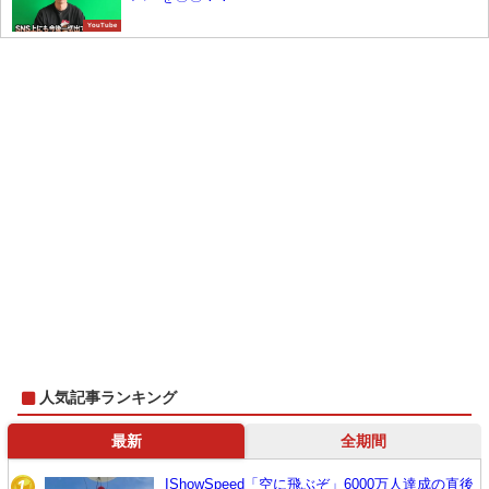
YouTube
人気記事ランキング
最新
全期間
IShowSpeed「空に飛ぶぞ」6000万人達成の直後
1