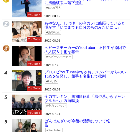
に風船破裂→落下流血
6000万人
YouTube
2026.08.02
あやなん、しばゆーの今カノに嫉妬していると
2
明かす「いつまでも自分のものみたいに…」
あやなん
YouTube
2026.08.01
ヘビースモーカーのYouTuber、不摂生が原因で
3
の入院＆手術を報告
ヘビースモーカー
YouTube
2026.07.28
プロスピYouTuberやちゃお。メンバーからのい
4
じめを告発し、相手も名指しで批判
いじめ
YouTube
2026.08.01
全力マンキン、無期限休止「風俗系からギャン
5
ブル系へ」方向転換
全力マンキン
YouTube
2026.07.31
ばんばんざいが今後の活動について報
6
告
YouTuber