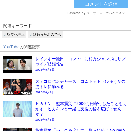
関連キーワード
収益化停止
終わったおのでら
YouTube
の関連記事
レインボー池田、コント中に相方ジャンボにサプ
ライズ結婚報告
2026年8月8日
ステゴロパンチャーズ、コムドット・ひゅうがの
筋トレに触れる
2026年8月8日
ヒカキン、熊本震災に2000万円寄付したことを明
かす「ヒカキンと一緒に支援の輪を広げません
か？」
2026年8月8日
熊本震災「売上金を戻して」指示に応じた22歳女