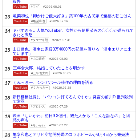
報告
YouTube
フグ
2026.08.01
亀梨和也「卵かけご飯大好き」築100年の古民家で至福の朝ごはん
13
YouTube
亀梨和也
2026.07.26
ヤバすぎる…人気YouTuber、女性から使用済みの〇〇〇が送られて
14
きたと激怒
YouTube
タケヤキ翔
2026.07.31
山口達也、湘南に家賃3万4000円の部屋を借りる「湘南エリアに来
15
ています」
YouTube
山口達也
2026.08.03
三年食太郎、結婚していたことを明かす
16
YouTube
三年食太郎
2026.08.05
くみっきー、シンガポール移住の理由を語る
17
YouTube
くみっきー
2026.07.28
新日棚橋社長に「パソコン打てるんですか」発言の前川D 批判殺到
18
で謝罪
YouTube
プロレス
2026.07.29
映画『ちいかわ』初日9.3億円。観た人から「こんな話なの」と困
19
惑の声も
YouTube
ちいかわ
2026.07.27
亀梨和也とアサヒ空想開発局のコラボビールが8月4日から発売決
20