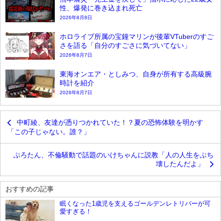
性、爆発に巻き込まれ死亡
2026年8月8日
ホロライブ所属の宝鐘マリンが後輩VTuberのすご
さを語る「自分のすごさに気づいてない」
2026年8月7日
東海オンエア・としみつ、自身が所有する高級腕
時計を紹介
2026年8月7日
中町綾、友達が憑りつかれていた！？夏の恐怖体験を明かす
「この子じゃない。誰？」
ぷろたん、不倫騒動で話題のいけちゃんに説教「人の人生をぶち
壊したんだよ」
おすすめの記事
眠くなった1歳児を支えるゴールデンレトリバーが可
愛すぎる！