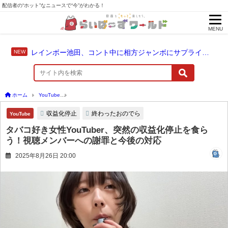
配信者の“ホット”なニュースで“今”がわかる！
MENU
レインボー池田、コント中に相方ジャンボにサプライズ結婚報告
ホーム
YouTube
タバコ好き女性YouTuber、突然の収益化停止を食らう！視聴メン
収益化停止
終わったおのでら
YouTube
タバコ好き女性YouTuber、突然の収益化停止を食ら
う！視聴メンバーへの謝罪と今後の対応
2025年8月26日 20:00