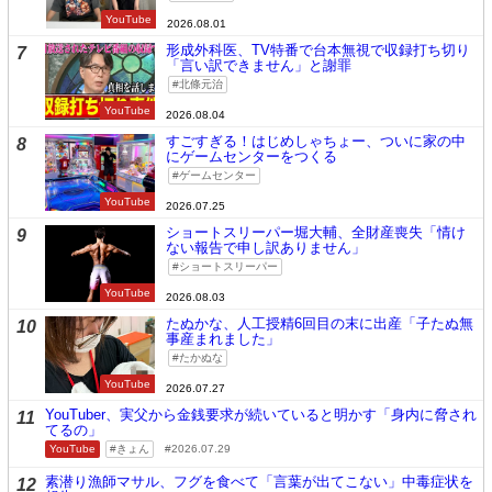
YouTube
2026.08.01
形成外科医、TV特番で台本無視で収録打ち切り
7
「言い訳できません」と謝罪
北條元治
YouTube
2026.08.04
すごすぎる！はじめしゃちょー、ついに家の中
8
にゲームセンターをつくる
ゲームセンター
YouTube
2026.07.25
ショートスリーパー堀大輔、全財産喪失「情け
9
ない報告で申し訳ありません」
ショートスリーパー
YouTube
2026.08.03
たぬかな、人工授精6回目の末に出産「子たぬ無
10
事産まれました」
たかぬな
YouTube
2026.07.27
YouTuber、実父から金銭要求が続いていると明かす「身内に脅され
11
てるの」
YouTube
きょん
2026.07.29
素潜り漁師マサル、フグを食べて「言葉が出てこない」中毒症状を
12