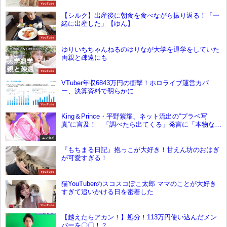
YouTube
【シルク】出産後に朝食を食べながら振り返る！「一
緒に出産した」【ゆん】
YouTube
ゆりいちちゃんねるのゆりなが大学を退学をしていた
両親と疎遠にも
YouTube
VTuber年収6843万円の衝撃！ホロライブ運営カバ
ー、決算資料で明らかに
YouTube
King＆Prince・平野紫耀、ネット流出の“プラベ写
真”に言及！ 「調べたら出てくる」発言に「本物なん
だ」とファン衝撃
エンタメ
『もちまる日記』抱っこが大好き！甘えん坊のおはぎ
が可愛すぎる！
YouTube
猫YouTuberのスコスコぽこ太郎 ママのことが大好き
すぎて追いかける日を密着した
YouTube
【越えたらアカン！】処分！113万円使い込んだメン
バーを〇〇！？