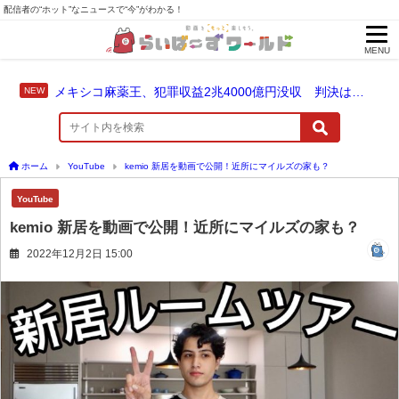
配信者の“ホット”なニュースで“今”がわかる！
MENU
メキシコ麻薬王、犯罪収益2兆4000億円没収 判決は仮釈放なしの終身刑に！
ホーム
YouTube
kemio 新居を動画で公開！近所にマイルズの家も？
YouTube
kemio 新居を動画で公開！近所にマイルズの家も？
2022年12月2日 15:00