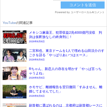
YouTube
の関連記事
メキシコ麻薬王、犯罪収益2兆4000億円没収 判
決は仮釈放なしの終身刑に！
2026年8月6日
二宮和也、東京ドームを1人で埋める山田涼介のす
ごさを語る「やっぱりあいつはエース」
2026年8月6日
Rちゃん、新恋人の存在を明かす「やっぱ言っち
ゃうよね」
2026年8月6日
ホモサピ、離婚報告を翌日撤回「すみません、離
婚してませんでした」
2026年8月6日
副首都に選ばれるのは…京都府は副首都レースに