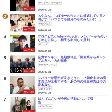
ヘビースモーカー
YouTube
2026.07.28
あやなん、しばゆーの今カノに嫉妬していると
3
明かす「いつまでも自分のものみたいに…」
あやなん
YouTube
2026.08.01
プロスピYouTuberやちゃお。メンバーからのい
4
じめを告発し、相手も名指しで批判
いじめ
YouTube
2026.08.01
全力マンキン、無期限休止「風俗系からギャン
5
ブル系へ」方向転換
全力マンキン
YouTube
2026.07.31
シバターが思わず泣きそうに…？朝倉未来vs青
6
木真也がエモすぎる「あの時の桜庭和志は今の
青木真也」
朝倉未来
YouTube
2026.07.23
ばんばんざいが今後の活動について報
7
告
YouTuber