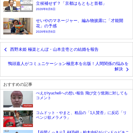
立候補せず？「京都はもともと首都」
2026年8月6日
せいやのマネージャー、編み物披露に「才能開
花」の予感
2026年8月6日
西野未姫 極楽とんぼ・山本圭壱との結婚を報告
鴨頭嘉人がコミュニケーション極意本を出版！人間関係の悩みを
解決
おすすめの記事
ぺえがryuchellへの想い報告 飛び交う憶測に対しても
コメント
YouTube
コムドット・やまと、粗品の「1人賛否」に反応「リ
ベンジ欲メラメラ」
YouTube
【谷間くっきり】AKB48・柏木由紀がバンドゥビキニ