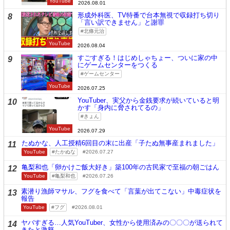
YouTube
2026.08.01
形成外科医、TV特番で台本無視で収録打ち切り
8
「言い訳できません」と謝罪
北條元治
YouTube
2026.08.04
すごすぎる！はじめしゃちょー、ついに家の中
9
にゲームセンターをつくる
ゲームセンター
YouTube
2026.07.25
YouTuber、実父から金銭要求が続いていると明
10
かす「身内に脅されてるの」
きょん
YouTube
2026.07.29
たぬかな、人工授精6回目の末に出産「子たぬ無事産まれました」
11
YouTube
たかぬな
2026.07.27
亀梨和也「卵かけご飯大好き」築100年の古民家で至福の朝ごはん
12
YouTube
亀梨和也
2026.07.26
素潜り漁師マサル、フグを食べて「言葉が出てこない」中毒症状を
13
報告
YouTube
フグ
2026.08.01
ヤバすぎる…人気YouTuber、女性から使用済みの〇〇〇が送られて
14
きたと激怒