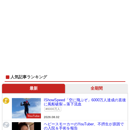
人気記事ランキング
最新
全期間
IShowSpeed「空に飛ぶぞ」6000万人達成の直後
1
に風船破裂→落下流血
6000万人
YouTube
2026.08.02
ヘビースモーカーのYouTuber、不摂生が原因で
2
の入院＆手術を報告