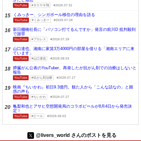
YouTube
タケヤキ翔
2026.07.31
くみっきー、シンガポール移住の理由を語る
15
YouTube
くみっきー
2026.07.28
新日棚橋社長に「パソコン打てるんですか」発言の前川D 批判殺到
16
で謝罪
YouTube
プロレス
2026.07.29
山口達也、湘南に家賃3万4000円の部屋を借りる「湘南エリアに来
17
ています」
YouTube
山口達也
2026.08.03
膵臓がん公表のYouTuber、再発したが抗がん剤での治療はしないと
18
報告
YouTube
抗がん剤治療
2026.07.27
映画『ちいかわ』初日9.3億円。観た人から「こんな話なの」と困
19
惑の声も
YouTube
ちいかわ
2026.07.27
亀梨和也とアサヒ空想開発局のコラボビールが8月4日から発売決
20
定！
YouTube
ビール
2026.08.03
@livers_world さんのポストを見る