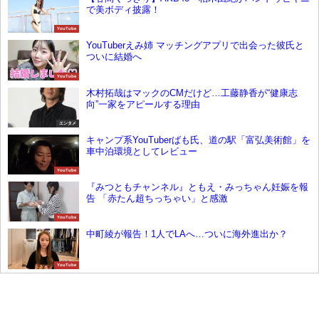
で美ボディ披露！
YouTube
YouTuberえみ姉 マッチングアプリで出会った彼氏と
ついに結婚へ
YouTube
木村拓哉はマックのCMだけど…工藤静香が“健康志
向”一家をアピールする理由
エンタメ
キャンプ系YouTuberばも氏、道の駅「富弘美術館」を
車中泊環境としてレビュー
YouTube
『みつともチャンネル』ともえ・みっちゃん妊娠を報
告 「赤たん超ちっちゃい」と感激
YouTube
中町綾が報告！1人でLAへ…ついに海外進出か？
YouTube