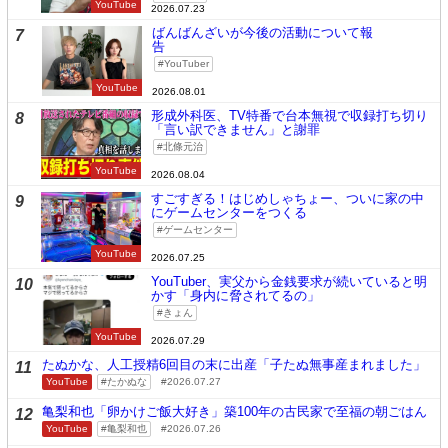
YouTube
2026.07.23
ばんばんざいが今後の活動について報
7
告
YouTuber
YouTube
2026.08.01
形成外科医、TV特番で台本無視で収録打ち切り
8
「言い訳できません」と謝罪
北條元治
YouTube
2026.08.04
すごすぎる！はじめしゃちょー、ついに家の中
9
にゲームセンターをつくる
ゲームセンター
YouTube
2026.07.25
YouTuber、実父から金銭要求が続いていると明
10
かす「身内に脅されてるの」
きょん
YouTube
2026.07.29
たぬかな、人工授精6回目の末に出産「子たぬ無事産まれました」
11
YouTube
たかぬな
2026.07.27
亀梨和也「卵かけご飯大好き」築100年の古民家で至福の朝ごはん
12
YouTube
亀梨和也
2026.07.26