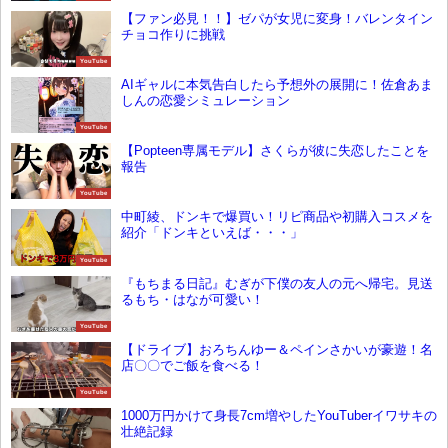
【ファン必見！！】ゼパが女児に変身！バレンタイン
チョコ作りに挑戦
YouTube
AIギャルに本気告白したら予想外の展開に！佐倉あま
しんの恋愛シミュレーション
YouTube
【Popteen専属モデル】さくらが彼に失恋したことを
報告
YouTube
中町綾、ドンキで爆買い！リピ商品や初購入コスメを
紹介「ドンキといえば・・・」
YouTube
『もちまる日記』むぎが下僕の友人の元へ帰宅。見送
るもち・はなが可愛い！
YouTube
【ドライブ】おろちんゆー＆ペインさかいが豪遊！名
店〇〇でご飯を食べる！
YouTube
1000万円かけて身長7cm増やしたYouTuberイワサキの
壮絶記録