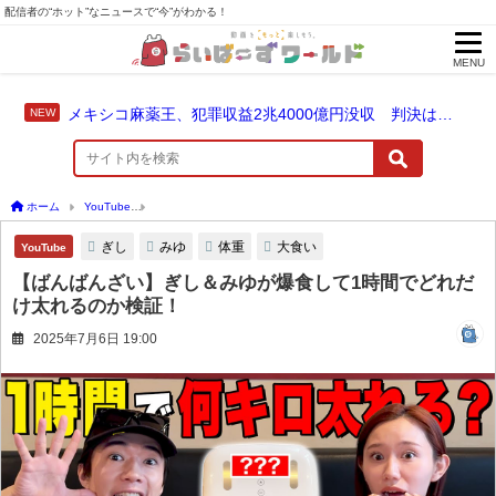
配信者の“ホット”なニュースで“今”がわかる！
MENU
メキシコ麻薬王、犯罪収益2兆4000億円没収 判決は仮釈放なしの終身刑に！
ホーム
YouTube
【ばんばんざい】ぎし＆みゆが爆食して1時間でどれだけ太れるのか
ぎし
みゆ
体重
大食い
YouTube
【ばんばんざい】ぎし＆みゆが爆食して1時間でどれだ
け太れるのか検証！
2025年7月6日 19:00