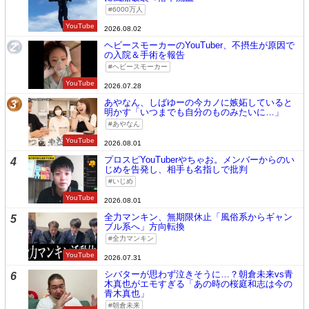
6000万人
YouTube
2026.08.02
ヘビースモーカーのYouTuber、不摂生が原因で
2
の入院＆手術を報告
ヘビースモーカー
YouTube
2026.07.28
あやなん、しばゆーの今カノに嫉妬していると
3
明かす「いつまでも自分のものみたいに…」
あやなん
YouTube
2026.08.01
プロスピYouTuberやちゃお。メンバーからのい
4
じめを告発し、相手も名指しで批判
いじめ
YouTube
2026.08.01
全力マンキン、無期限休止「風俗系からギャン
5
ブル系へ」方向転換
全力マンキン
YouTube
2026.07.31
シバターが思わず泣きそうに…？朝倉未来vs青
6
木真也がエモすぎる「あの時の桜庭和志は今の
青木真也」
朝倉未来