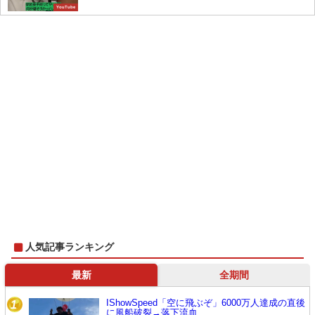
YouTube
人気記事ランキング
最新
全期間
IShowSpeed「空に飛ぶぞ」6000万人達成の直後
1
に風船破裂→落下流血