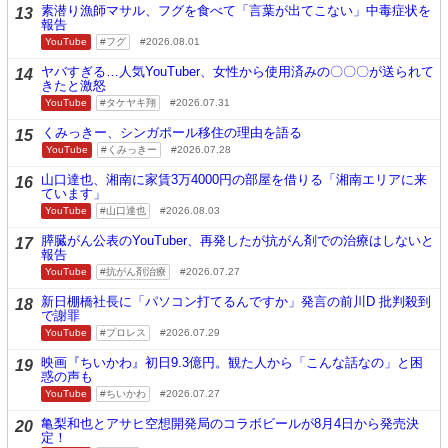
素潜り漁師マサル、フグを食べて「言葉が出てこない」中毒症状を
13
報告
YouTube
フグ
2026.08.01
ヤバすぎる…人気YouTuber、女性から使用済みの〇〇〇が送られて
14
きたと激怒
YouTube
タケヤキ翔
2026.07.31
くみっきー、シンガポール移住の理由を語る
15
YouTube
くみっきー
2026.07.28
山口達也、湘南に家賃3万4000円の部屋を借りる「湘南エリアに来
16
ています」
YouTube
山口達也
2026.08.03
膵臓がん公表のYouTuber、再発したが抗がん剤での治療はしないと
17
報告
YouTube
抗がん剤治療
2026.07.27
新日棚橋社長に「パソコン打てるんですか」発言の前川D 批判殺到
18
で謝罪
YouTube
プロレス
2026.07.29
映画『ちいかわ』初日9.3億円。観た人から「こんな話なの」と困
19
惑の声も
YouTube
ちいかわ
2026.07.27
亀梨和也とアサヒ空想開発局のコラボビールが8月4日から発売決
20
定！