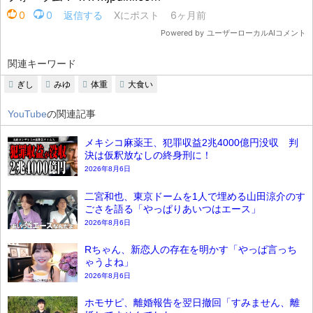
関連キーワード
ぎし
みゆ
体重
大食い
YouTube
の関連記事
メキシコ麻薬王、犯罪収益2兆4000億円没収 判
決は仮釈放なしの終身刑に！
2026年8月6日
二宮和也、東京ドームを1人で埋める山田涼介のす
ごさを語る「やっぱりあいつはエース」
2026年8月6日
Rちゃん、新恋人の存在を明かす「やっぱ言っち
ゃうよね」
2026年8月6日
ホモサピ、離婚報告を翌日撤回「すみません、離