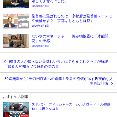
婚してませんでした」
2026年8月6日
副首都に選ばれるのは…京都府は副首都レースに
立候補せず？「京都はもともと首都」
2026年8月6日
せいやのマネージャー、編み物披露に「才能開
花」の予感
2026年8月6日
90％の人が知らない美味しい貝とは？きまぐれクックが解説！
「知る人ぞ知るツウ好みの味の貝」
30歳無職から1千万円貯金への道筋！倹者の流儀が示す現実的な人
生再設計術
おすすめの記事
ステパン、フィッシャーズ・シルクロード「5840連
勤」に総ツッコミ
YouTube