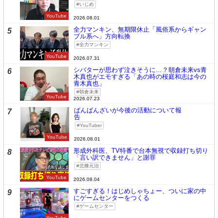
いじめ
YouTube
2026.08.01
全力マンキン、無期限休止「風俗系からギャン
5
ブル系へ」方向転換
全力マンキン
YouTube
2026.07.31
シバターが思わず泣きそうに…？朝倉未来vs青
6
木真也がエモすぎる「あの時の桜庭和志は今の
青木真也」
朝倉未来
YouTube
2026.07.23
ばんばんざいが今後の活動について報
7
告
YouTuber
YouTube
2026.08.01
形成外科医、TV特番で台本無視で収録打ち切り
8
「言い訳できません」と謝罪
北條元治
YouTube
2026.08.04
すごすぎる！はじめしゃちょー、ついに家の中
9
にゲームセンターをつくる
ゲームセンター
YouTube