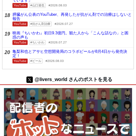
ています」
YouTube
山口達也
2026.08.03
膵臓がん公表のYouTuber、再発したが抗がん剤での治療はしないと
18
報告
YouTube
抗がん剤治療
2026.07.27
映画『ちいかわ』初日9.3億円。観た人から「こんな話なの」と困
19
惑の声も
YouTube
ちいかわ
2026.07.27
亀梨和也とアサヒ空想開発局のコラボビールが8月4日から発売決
20
定！
YouTube
ビール
2026.08.03
@livers_world さんのポストを見る