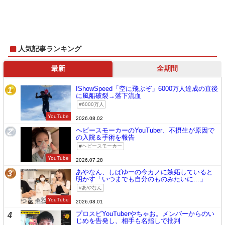
人気記事ランキング
最新
全期間
IShowSpeed「空に飛ぶぞ」6000万人達成の直後
1
に風船破裂→落下流血
6000万人
YouTube
2026.08.02
ヘビースモーカーのYouTuber、不摂生が原因で
2
の入院＆手術を報告
ヘビースモーカー
YouTube
2026.07.28
あやなん、しばゆーの今カノに嫉妬していると
3
明かす「いつまでも自分のものみたいに…」
あやなん
YouTube
2026.08.01
プロスピYouTuberやちゃお。メンバーからのい
4
じめを告発し、相手も名指しで批判