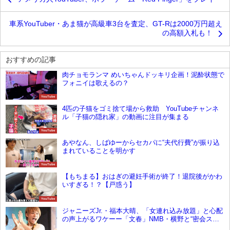
車系YouTuber・あま猫が高級車3台を査定、GT-Rは2000万円超え
の高額入札も！
おすすめの記事
肉チョモランマ めいちゃんドッキリ企画！泥酔状態で
フォニイは歌えるの？
YouTube
4匹の子猫をゴミ捨て場から救助 YouTubeチャンネ
ル「子猫の隠れ家」の動画に注目が集まる
YouTube
あやなん、しばゆーからセカパに“夫代行費”が振り込
まれていることを明かす
YouTube
【もちまる】おはぎの避妊手術が終了！退院後がかわ
いすぎる！？【戸惑う】
YouTube
ジャニーズJr.・福本大晴、「女連れ込み放題」と心配
の声上がるワケーー「文春」NMB・横野と“密会スク
ープ”や動画流出の過去