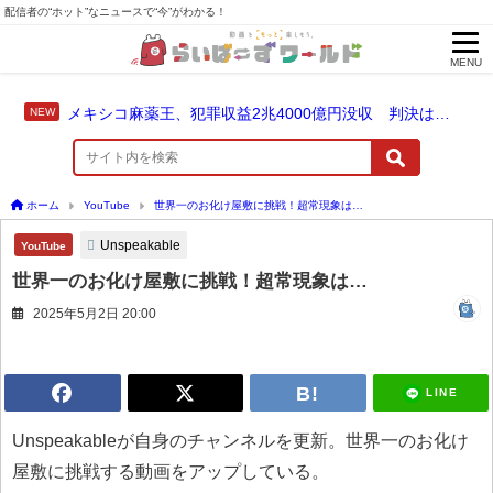
配信者の“ホット”なニュースで“今”がわかる！
MENU
メキシコ麻薬王、犯罪収益2兆4000億円没収 判決は仮釈放なしの終身刑に！
ホーム
YouTube
世界一のお化け屋敷に挑戦！超常現象は…
Unspeakable
YouTube
世界一のお化け屋敷に挑戦！超常現象は…
2025年5月2日 20:00
LINE
Unspeakableが自身のチャンネルを更新。世界一のお化け
屋敷に挑戦する動画をアップしている。