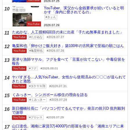
2026.07.25
YouTuber、実父から金銭要求が続いていると明
10
かす「身内に脅されてるの」
きょん
YouTube
2026.07.29
たぬかな、人工授精6回目の末に出産「子たぬ無事産まれました」
11
YouTube
たかぬな
2026.07.27
亀梨和也「卵かけご飯大好き」築100年の古民家で至福の朝ごはん
12
YouTube
亀梨和也
2026.07.26
素潜り漁師マサル、フグを食べて「言葉が出てこない」中毒症状を
13
報告
YouTube
フグ
2026.08.01
ヤバすぎる…人気YouTuber、女性から使用済みの〇〇〇が送られて
14
きたと激怒
YouTube
タケヤキ翔
2026.07.31
くみっきー、シンガポール移住の理由を語る
15
YouTube
くみっきー
2026.07.28
新日棚橋社長に「パソコン打てるんですか」発言の前川D 批判殺到
16
で謝罪
YouTube
プロレス
2026.07.29
山口達也、湘南に家賃3万4000円の部屋を借りる「湘南エリアに来
17