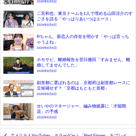
2026年8月6日
二宮和也、東京ドームを1人で埋める山田涼介のす
ごさを語る「やっぱりあいつはエース」
2026年8月6日
Rちゃん、新恋人の存在を明かす「やっぱ言っち
ゃうよね」
2026年8月6日
ホモサピ、離婚報告を翌日撤回「すみません、離
婚してませんでした」
2026年8月6日
副首都に選ばれるのは…京都府は副首都レースに
立候補せず？「京都はもともと首都」
2026年8月6日
せいやのマネージャー、編み物披露に「才能開
花」の予感
2026年8月6日
アメリカ人YouTuber、ホラーゲーム「Red Finger」をプレイ