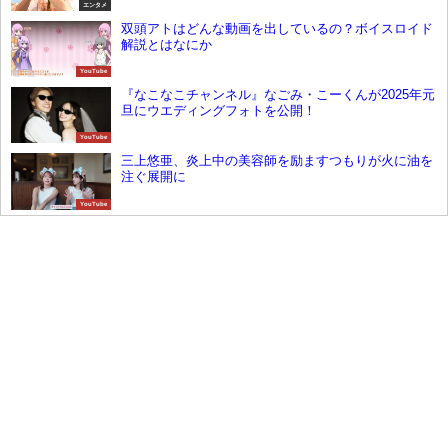
エンタメ
双頭アトはどんな動画を出しているの？ボイスロイド
解説とはなにか
YouTube
『なこなこチャンネル』なごみ・こーくんが2025年元
旦にウエディングフォトを公開！
YouTube
三上悠亜、炎上中の美容師を励ますつもりが火に油を
注ぐ展開に
YouTube