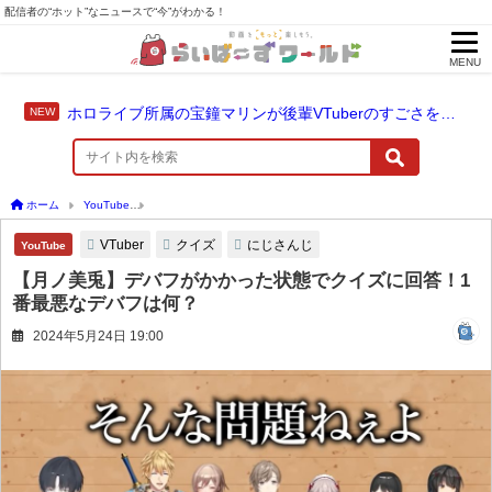
配信者の“ホット”なニュースで“今”がわかる！
MENU
ホロライブ所属の宝鐘マリンが後輩VTuberのすごさを語る「自分のすごさに気づいてない」
ホーム
YouTube
【月ノ美兎】デバフがかかった状態でクイズに回答！1番最悪なデバ
VTuber
クイズ
にじさんじ
YouTube
【月ノ美兎】デバフがかかった状態でクイズに回答！1
番最悪なデバフは何？
2024年5月24日 19:00