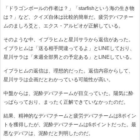
「ドラゴンボールの作者は？」「starfishという海の生き物
は？」など、クイズ自体は比較的簡単だ。疲労デバフチー
ムのましろ爻と、エクス・アルビオが正解している。
そのような中、イブラヒムと星川サラから返信があった。
イブラヒムは「送る相手間違ってるよ」とLINEしており、
星川サラは「来週全部男との予定ある」とLINEしている。
イブラヒムの返信は、理想的だった。返信内容からして、
星川サラは企画だとわかっている可能性が高い。
中盤からは、泥酔デバフチームが目立っていた。陽気に酔
っぱらっており、まったく正解できていなかったのだ。
結果、精神的なデバフチームと疲労デバフチームは8ポイン
トを獲得したが、泥酔デバフチームは6ポイントだった。最
悪なデバフは、泥酔だと判明したのだ。