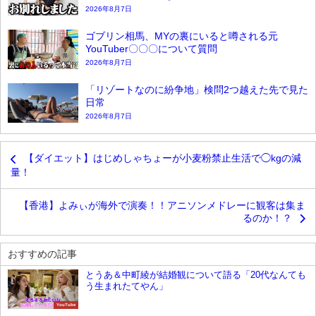
2026年8月7日
ゴブリン相馬、MYの裏にいると噂される元
YouTuber〇〇〇について質問
2026年8月7日
「リゾートなのに紛争地」検問2つ越えた先で見た
日常
2026年8月7日
【ダイエット】はじめしゃちょーが小麦粉禁止生活で◯kgの減
量！
【香港】よみぃが海外で演奏！！アニソンメドレーに観客は集ま
るのか！？
おすすめの記事
とうあ＆中町綾が結婚観について語る「20代なんても
う生まれたてやん」
YouTube