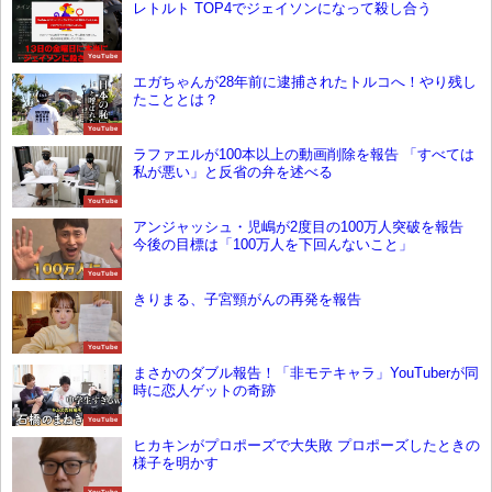
レトルト TOP4でジェイソンになって殺し合う
YouTube
エガちゃんが28年前に逮捕されたトルコへ！やり残し
たこととは？
YouTube
ラファエルが100本以上の動画削除を報告 「すべては
私が悪い」と反省の弁を述べる
YouTube
アンジャッシュ・児嶋が2度目の100万人突破を報告
今後の目標は「100万人を下回んないこと」
YouTube
きりまる、子宮頸がんの再発を報告
YouTube
まさかのダブル報告！「非モテキャラ」YouTuberが同
時に恋人ゲットの奇跡
YouTube
ヒカキンがプロポーズで大失敗 プロポーズしたときの
様子を明かす