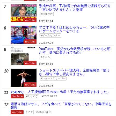
形成外科医、TV特番で台本無視で収録打ち切り
7
「言い訳できません」と謝罪
北條元治
YouTube
2026.08.04
すごすぎる！はじめしゃちょー、ついに家の中
8
にゲームセンターをつくる
ゲームセンター
YouTube
2026.07.25
YouTuber、実父から金銭要求が続いていると明
9
かす「身内に脅されてるの」
きょん
YouTube
2026.07.29
ショートスリーパー堀大輔、全財産喪失「情け
10
ない報告で申し訳ありません」
ショートスリーパー
YouTube
2026.08.03
たぬかな、人工授精6回目の末に出産「子たぬ無事産まれました」
11
YouTube
たかぬな
2026.07.27
素潜り漁師マサル、フグを食べて「言葉が出てこない」中毒症状を
12
報告
YouTube
フグ
2026.08.01