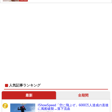
YouTube
人気記事ランキング
最新
全期間
IShowSpeed「空に飛ぶぞ」6000万人達成の直後
1
に風船破裂→落下流血