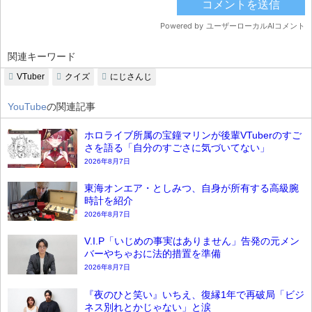
関連キーワード
VTuber
クイズ
にじさんじ
YouTube
の関連記事
ホロライブ所属の宝鐘マリンが後輩VTuberのすご
さを語る「自分のすごさに気づいてない」
2026年8月7日
東海オンエア・としみつ、自身が所有する高級腕
時計を紹介
2026年8月7日
V.I.P「いじめの事実はありません」告発の元メン
バーやちゃおに法的措置を準備
2026年8月7日
『夜のひと笑い』いちえ、復縁1年で再破局「ビジ
ネス別れとかじゃない」と涙