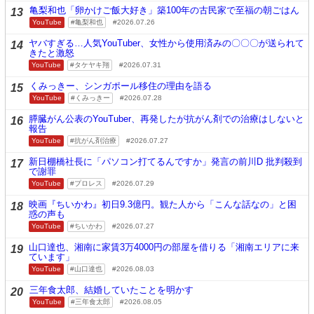
亀梨和也「卵かけご飯大好き」築100年の古民家で至福の朝ごはん
13
YouTube
亀梨和也
2026.07.26
ヤバすぎる…人気YouTuber、女性から使用済みの〇〇〇が送られて
14
きたと激怒
YouTube
タケヤキ翔
2026.07.31
くみっきー、シンガポール移住の理由を語る
15
YouTube
くみっきー
2026.07.28
膵臓がん公表のYouTuber、再発したが抗がん剤での治療はしないと
16
報告
YouTube
抗がん剤治療
2026.07.27
新日棚橋社長に「パソコン打てるんですか」発言の前川D 批判殺到
17
で謝罪
YouTube
プロレス
2026.07.29
映画『ちいかわ』初日9.3億円。観た人から「こんな話なの」と困
18
惑の声も
YouTube
ちいかわ
2026.07.27
山口達也、湘南に家賃3万4000円の部屋を借りる「湘南エリアに来
19
ています」
YouTube
山口達也
2026.08.03
三年食太郎、結婚していたことを明かす
20
YouTube
三年食太郎
2026.08.05