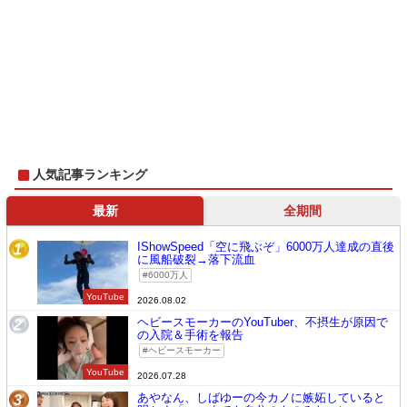
人気記事ランキング
最新
全期間
IShowSpeed「空に飛ぶぞ」6000万人達成の直後
1
に風船破裂→落下流血
6000万人
YouTube
2026.08.02
ヘビースモーカーのYouTuber、不摂生が原因で
2
の入院＆手術を報告
ヘビースモーカー
YouTube
2026.07.28
あやなん、しばゆーの今カノに嫉妬していると
3