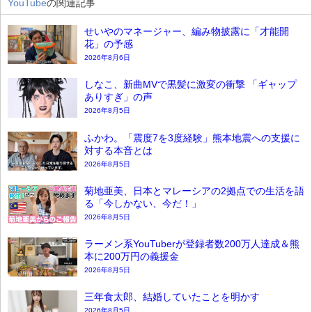
YouTube
の関連記事
せいやのマネージャー、編み物披露に「才能開
花」の予感
2026年8月6日
しなこ、新曲MVで黒髪に激変の衝撃 「ギャップ
ありすぎ」の声
2026年8月5日
ふかわ。「震度7を3度経験」熊本地震への支援に
対する本音とは
2026年8月5日
菊地亜美、日本とマレーシアの2拠点での生活を語
る「今しかない、今だ！」
2026年8月5日
ラーメン系YouTuberが登録者数200万人達成＆熊
本に200万円の義援金
2026年8月5日
三年食太郎、結婚していたことを明かす
2026年8月5日