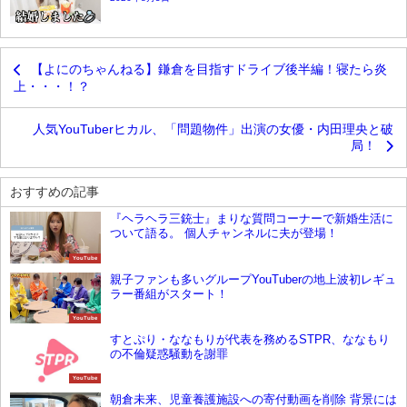
【よにのちゃんねる】鎌倉を目指すドライブ後半編！寝たら炎
上・・・！？
人気YouTuberヒカル、「問題物件」出演の女優・内田理央と破
局！
おすすめの記事
『ヘラヘラ三銃士』まりな質問コーナーで新婚生活に
ついて語る。 個人チャンネルに夫が登場！
YouTube
親子ファンも多いグループYouTuberの地上波初レギュ
ラー番組がスタート！
YouTube
すとぷり・ななもりが代表を務めるSTPR、ななもり
の不倫疑惑騒動を謝罪
YouTube
朝倉未来、児童養護施設への寄付動画を削除 背景には