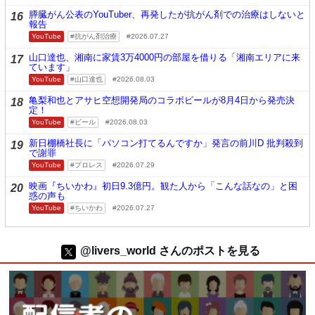
膵臓がん公表のYouTuber、再発したが抗がん剤での治療はしないと
16
報告
YouTube
抗がん剤治療
2026.07.27
山口達也、湘南に家賃3万4000円の部屋を借りる「湘南エリアに来
17
ています」
YouTube
山口達也
2026.08.03
亀梨和也とアサヒ空想開発局のコラボビールが8月4日から発売決
18
定！
YouTube
ビール
2026.08.03
新日棚橋社長に「パソコン打てるんですか」発言の前川D 批判殺到
19
で謝罪
YouTube
プロレス
2026.07.29
映画『ちいかわ』初日9.3億円。観た人から「こんな話なの」と困
20
惑の声も
YouTube
ちいかわ
2026.07.27
@livers_world さんのポストを見る