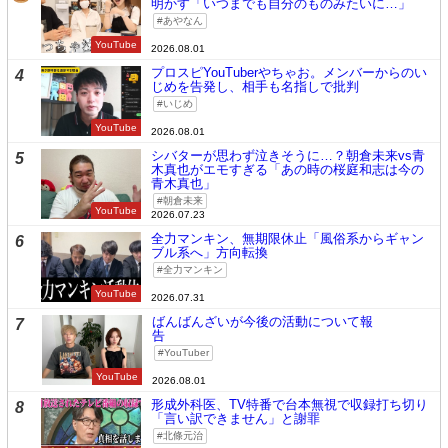
明かす「いつまでも自分のものみたいに…」
あやなん
YouTube
2026.08.01
プロスピYouTuberやちゃお。メンバーからのい
4
じめを告発し、相手も名指しで批判
いじめ
YouTube
2026.08.01
シバターが思わず泣きそうに…？朝倉未来vs青
5
木真也がエモすぎる「あの時の桜庭和志は今の
青木真也」
朝倉未来
YouTube
2026.07.23
全力マンキン、無期限休止「風俗系からギャン
6
ブル系へ」方向転換
全力マンキン
YouTube
2026.07.31
ばんばんざいが今後の活動について報
7
告
YouTuber
YouTube
2026.08.01
形成外科医、TV特番で台本無視で収録打ち切り
8
「言い訳できません」と謝罪
北條元治