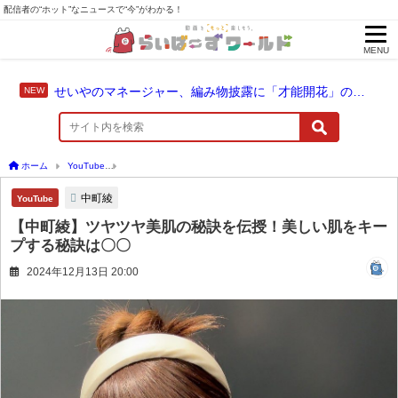
配信者の“ホット”なニュースで“今”がわかる！
MENU
せいやのマネージャー、編み物披露に「才能開花」の予感
ホーム
YouTube
【中町綾】ツヤツヤ美肌の秘訣を伝授！美しい肌をキープする秘訣
中町綾
YouTube
【中町綾】ツヤツヤ美肌の秘訣を伝授！美しい肌をキー
プする秘訣は〇〇
2024年12月13日 20:00