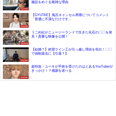
施設をめぐる複雑な理由
YouTube
【GYUTAE】風呂キャンセル界隈についてコメント
「普通に不潔なだけです」
YouTube
うごめ紀がニュージーランドで生きた化石の〇〇を発
見！貴重な映像を公開！
YouTube
【結婚？】絶望ライン工が引っ越し理由を告白！〇〇
で強制退去に【引退？】
YouTube
超特急・ユーキが手術を受けたのはとあるYouTuberが
きっかけ！？感謝を述べる
YouTube