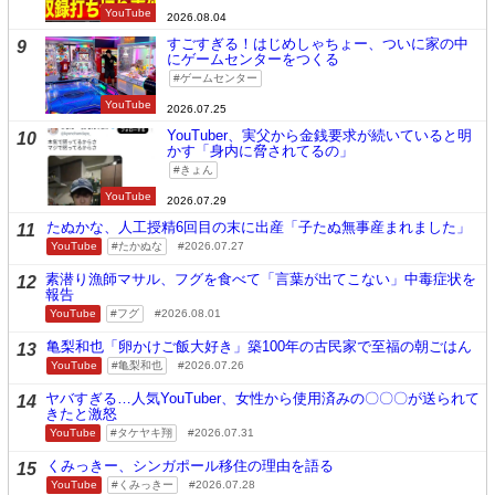
YouTube
2026.08.04
すごすぎる！はじめしゃちょー、ついに家の中
9
にゲームセンターをつくる
ゲームセンター
YouTube
2026.07.25
YouTuber、実父から金銭要求が続いていると明
10
かす「身内に脅されてるの」
きょん
YouTube
2026.07.29
たぬかな、人工授精6回目の末に出産「子たぬ無事産まれました」
11
YouTube
たかぬな
2026.07.27
素潜り漁師マサル、フグを食べて「言葉が出てこない」中毒症状を
12
報告
YouTube
フグ
2026.08.01
亀梨和也「卵かけご飯大好き」築100年の古民家で至福の朝ごはん
13
YouTube
亀梨和也
2026.07.26
ヤバすぎる…人気YouTuber、女性から使用済みの〇〇〇が送られて
14
きたと激怒
YouTube
タケヤキ翔
2026.07.31
くみっきー、シンガポール移住の理由を語る
15
YouTube
くみっきー
2026.07.28