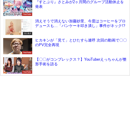
『すとぷり』さとみが2ヶ月間のグループ活動休止を
発表
YouTube
消えそうで消えない加藤紗里、今度はコーヒーをプロ
デュースも…「パンケーキ叩き潰し」事件がネック!?
エンタメ
ヒカキンが「見て」とひたすら連呼 次回の動画で〇〇
のPV完全再現
YouTube
【〇〇がコンプレックス？】YouTuberえっちゃんが整
形手術を語る
YouTube