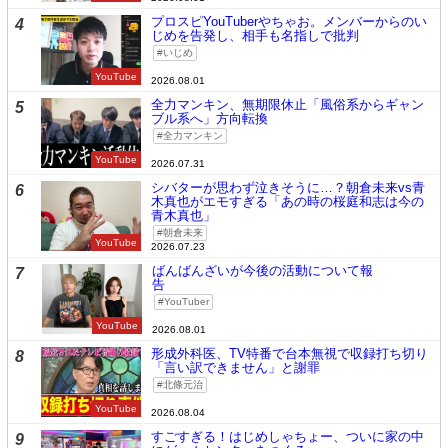
プロスピYouTuberやちゃお。メンバーからのい
4
じめを告発し、相手も名指しで批判
いじめ
YouTube
2026.08.01
全力マンキン、無期限休止「風俗系からギャン
5
ブル系へ」方向転換
全力マンキン
YouTube
2026.07.31
シバターが思わず泣きそうに…？朝倉未来vs青
6
木真也がエモすぎる「あの時の桜庭和志は今の
青木真也」
朝倉未来
YouTube
2026.07.23
ばんばんざいが今後の活動について報
7
告
YouTuber
YouTube
2026.08.01
形成外科医、TV特番で台本無視で収録打ち切り
8
「言い訳できません」と謝罪
北條元治
YouTube
2026.08.04
すごすぎる！はじめしゃちょー、ついに家の中
9