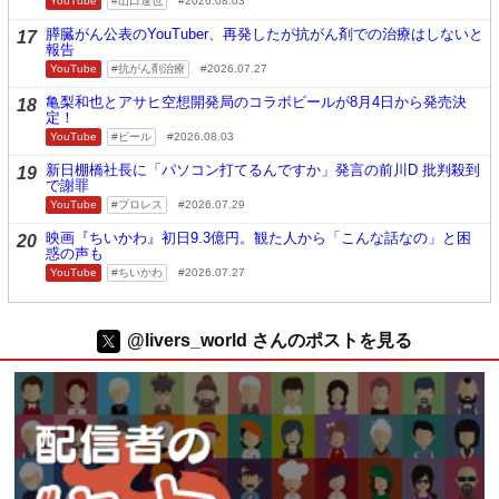
YouTube
山口達也
2026.08.03
膵臓がん公表のYouTuber、再発したが抗がん剤での治療はしないと
17
報告
YouTube
抗がん剤治療
2026.07.27
亀梨和也とアサヒ空想開発局のコラボビールが8月4日から発売決
18
定！
YouTube
ビール
2026.08.03
新日棚橋社長に「パソコン打てるんですか」発言の前川D 批判殺到
19
で謝罪
YouTube
プロレス
2026.07.29
映画『ちいかわ』初日9.3億円。観た人から「こんな話なの」と困
20
惑の声も
YouTube
ちいかわ
2026.07.27
@livers_world さんのポストを見る