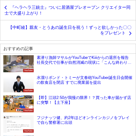
『ヘラヘラ三銃士』ついに居酒屋プレオープン クリエイター同
士で大盛り上がり！
【中町綾】親友・とうあの誕生日を祝う！ずっと欲しかった〇〇
をプレゼント
おすすめの記事
素潜り漁師マサルがYouTubeでKiiiからの退所を報告
社長交代で仕事が自然消滅の現状に「こんな終わりか
たになってちょっと悲しい」
YouTube
水溜りボンド・トミーが文春砲YouTuber誕生日会開催
の飲食店を閉店 すでに廃業届を提出
YouTube
【即】江頭2:50が我慢の限界！？買った車が届かず店
に突撃！【土下座】
YouTube
フジナッツ健、約2年ほどオンラインカジノをプレイ
で自ら警察署に出頭
YouTube