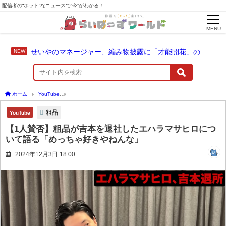
配信者の“ホット”なニュースで“今”がわかる！
MENU
せいやのマネージャー、編み物披露に「才能開花」の予感
ホーム
YouTube
【1人賛否】粗品が吉本を退社したエハラマサヒロについて語る「め
粗品
YouTube
【1人賛否】粗品が吉本を退社したエハラマサヒロにつ
いて語る「めっちゃ好きやねんな」
2024年12月3日 18:00