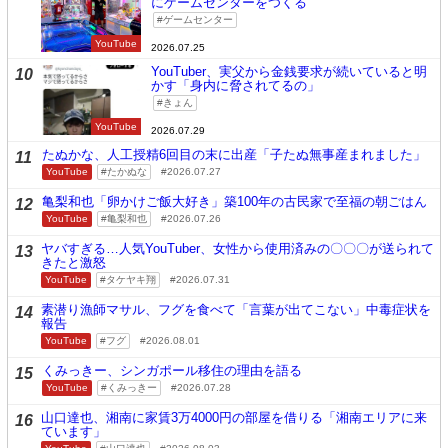
にゲームセンターをつくる
ゲームセンター
YouTube
2026.07.25
YouTuber、実父から金銭要求が続いていると明
10
かす「身内に脅されてるの」
きょん
YouTube
2026.07.29
たぬかな、人工授精6回目の末に出産「子たぬ無事産まれました」
11
YouTube
たかぬな
2026.07.27
亀梨和也「卵かけご飯大好き」築100年の古民家で至福の朝ごはん
12
YouTube
亀梨和也
2026.07.26
ヤバすぎる…人気YouTuber、女性から使用済みの〇〇〇が送られて
13
きたと激怒
YouTube
タケヤキ翔
2026.07.31
素潜り漁師マサル、フグを食べて「言葉が出てこない」中毒症状を
14
報告
YouTube
フグ
2026.08.01
くみっきー、シンガポール移住の理由を語る
15
YouTube
くみっきー
2026.07.28
山口達也、湘南に家賃3万4000円の部屋を借りる「湘南エリアに来
16
ています」