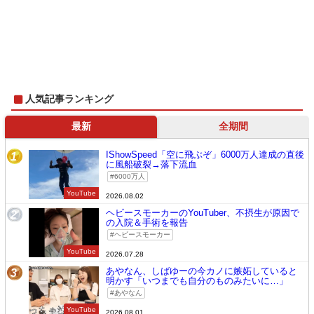
人気記事ランキング
最新
全期間
IShowSpeed「空に飛ぶぞ」6000万人達成の直後
1
に風船破裂→落下流血
6000万人
YouTube
2026.08.02
ヘビースモーカーのYouTuber、不摂生が原因で
2
の入院＆手術を報告
ヘビースモーカー
YouTube
2026.07.28
あやなん、しばゆーの今カノに嫉妬していると
3
明かす「いつまでも自分のものみたいに…」
あやなん
YouTube
2026.08.01