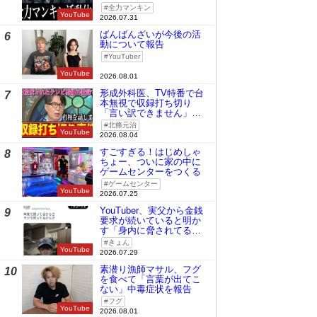
全力マンキン
YouTube
2026.07.31
ばんばんざいが今後の活
6
動について報告
YouTuber
YouTube
2026.08.01
形成外科医、TV特番で台
7
本無視で収録打ち切り
「言い訳できません」と
謝罪
北條元治
YouTube
2026.08.04
すごすぎる！はじめしゃ
8
ちょー、ついに家の中に
ゲームセンターをつくる
ゲームセンター
YouTube
2026.07.25
YouTuber、実父から金銭
9
要求が続いていると明か
す「身内に脅されてる
の」
きょん
YouTube
2026.07.29
素潜り漁師マサル、フグ
10
を食べて「言葉が出てこ
ない」中毒症状を報告
フグ
YouTube
2026.08.01