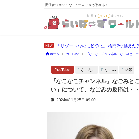
配信者の“ホット”なニュースで“今”がわかる！
「リゾートなのに紛争地」検問2つ越えた
ホーム
YouTube
『なこなこチャンネル』なごみとこー
なこなこ
なごみ
結婚
YouTube
『なこなこチャンネル』なごみと
い」について、なごみの反応は・
2024年11月25日 09:00