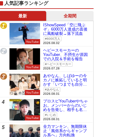
人気記事ランキング
最新
全期間
IShowSpeed「空に飛ぶ
1
ぞ」6000万人達成の直後
に風船破裂→落下流血
6000万人
YouTube
2026.08.02
ヘビースモーカーの
2
YouTuber、不摂生が原因
での入院＆手術を報告
ヘビースモーカー
YouTube
2026.07.28
あやなん、しばゆーの今
3
カノに嫉妬していると明
かす「いつまでも自分の
ものみたいに…」
あやなん
YouTube
2026.08.01
プロスピYouTuberやちゃ
4
お。メンバーからのいじ
めを告発し、相手も名指
しで批判
いじめ
YouTube
2026.08.01
全力マンキン、無期限休
5
止「風俗系からギャンブ
ル系へ」方向転換