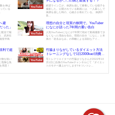
チになるが〇〇の病と錯覚する！？
者数を伸ば
絶望ライン工が、体調を崩して療養している様子を
YouTube
知っている
撮影した。公開されている動画には、一人暮らしで
.
体調を崩した時の、心細さが表れている。 体調不
良...
へ避
理想の自分と現実の狭間で。YouTuber
だった」
になにが語った7年間の重い告白
と配信で報
人気YouTuberになにが7年間で初めて動画撮影でき
YouTube
り、武井壮
なくなった理由を告白。理想の自分「になに」と本
能登半島
来の「岩永みなみ」の乖離による深刻なアイ...
鋭利で超
竹脇まりながしているダイエット方法
トレーニングなしで1日2000kacl消費を
公開
大物を狙い
宅トレクリエイターの竹脇まりなさんが2022年10
YouTube
と危険な魚
月1日に自身のYouTubeチャンネルにて『ダイエッ
を用意！
トのモチベ爆上がりします!!キツいトレ...