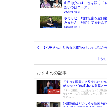
山田涼介のすごさを語る「
あいつはエース」
2026年8月6日
ホモサピ、離婚報告を翌日
みません、離婚してません
2026年8月6日
【PDRさん】とある大物You Tuber〇
【もち
おすすめの記事
「すべて国産」と発売したメガ
があったとYouTuber＆眼鏡メ
謝罪
「すべて国産」にこだわったコラボ眼鏡
YouTube
たっくー×メガネの愛眼。しかし、誤り
うで…。...
沖田遊戯はどのような動画を配