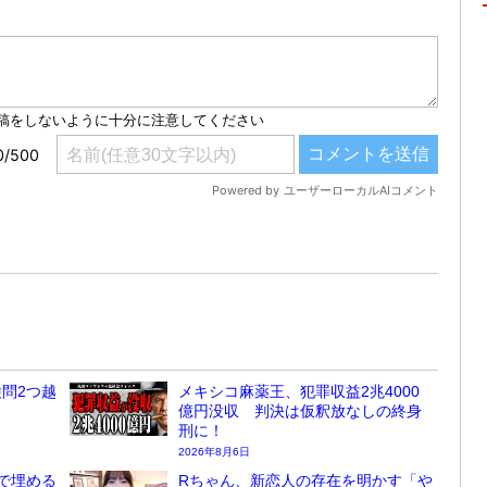
問2つ越
メキシコ麻薬王、犯罪収益2兆4000
億円没収 判決は仮釈放なしの終身
刑に！
2026年8月6日
で埋める
Rちゃん、新恋人の存在を明かす「や