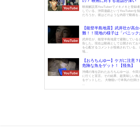
の？ 映画に対する造詣が深い
映画解説系YouTuberでメキメキと登録
YouTube
している、沖田遊戯というYouTuberを
だろうか。彼はどのような内容で動画を..
【能登半島地震】武井壮が高台
難！！現地の様子は「パニック
武井壮が、能登半島地震で避難している
YouTube
告した。現在は動画として公開されてお
を心配するコメントが投稿されている。 
地...
【おろちんゆー】ケガに注意？
危険な魚をゲット！【怪魚】
沖縄の海を訪れたおろちんゆーは、今回
YouTube
に行くと宣言。その結果、超美味しい魚
をゲットした。 大物狙いで本気の仕掛け
...