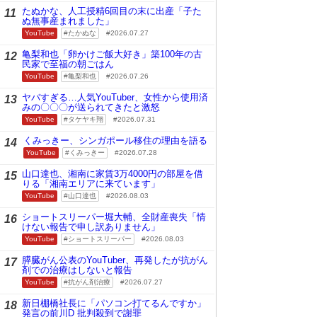
たぬかな、人工授精6回目の末に出産「子た
11
ぬ無事産まれました」
YouTube
たかぬな
2026.07.27
亀梨和也「卵かけご飯大好き」築100年の古
12
民家で至福の朝ごはん
YouTube
亀梨和也
2026.07.26
ヤバすぎる…人気YouTuber、女性から使用済
13
みの〇〇〇が送られてきたと激怒
YouTube
タケヤキ翔
2026.07.31
くみっきー、シンガポール移住の理由を語る
14
YouTube
くみっきー
2026.07.28
山口達也、湘南に家賃3万4000円の部屋を借
15
りる「湘南エリアに来ています」
YouTube
山口達也
2026.08.03
ショートスリーパー堀大輔、全財産喪失「情
16
けない報告で申し訳ありません」
YouTube
ショートスリーパー
2026.08.03
膵臓がん公表のYouTuber、再発したが抗がん
17
剤での治療はしないと報告
YouTube
抗がん剤治療
2026.07.27
新日棚橋社長に「パソコン打てるんですか」
18
発言の前川D 批判殺到で謝罪