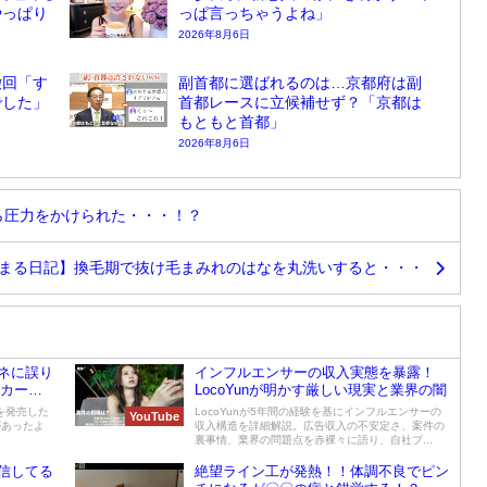
やっぱり
っぱ言っちゃうよね」
2026年8月6日
撤回「す
副首都に選ばれるのは…京都府は副
でした」
首都レースに立候補せず？「京都は
もともと首都」
2026年8月6日
〇から圧力をかけられた・・・！？
まる日記】換毛期で抜け毛まみれのはなを丸洗いすると・・・
ネに誤り
インフルエンサーの収入実態を暴露！
ーカーが
LocoYunが明かす厳しい現実と業界の闇
を発売した
LocoYunが5年間の経験を基にインフルエンサーの
YouTube
があったよ
収入構造を詳細解説。広告収入の不安定さ、案件の
裏事情、業界の問題点を赤裸々に語り、自社プ...
信してる
絶望ライン工が発熱！！体調不良でピン