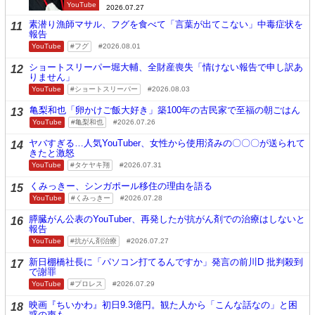
YouTube
2026.07.27
素潜り漁師マサル、フグを食べて「言葉が出てこない」中毒症状を
11
報告
YouTube
フグ
2026.08.01
ショートスリーパー堀大輔、全財産喪失「情けない報告で申し訳あ
12
りません」
YouTube
ショートスリーパー
2026.08.03
亀梨和也「卵かけご飯大好き」築100年の古民家で至福の朝ごはん
13
YouTube
亀梨和也
2026.07.26
ヤバすぎる…人気YouTuber、女性から使用済みの〇〇〇が送られて
14
きたと激怒
YouTube
タケヤキ翔
2026.07.31
くみっきー、シンガポール移住の理由を語る
15
YouTube
くみっきー
2026.07.28
膵臓がん公表のYouTuber、再発したが抗がん剤での治療はしないと
16
報告
YouTube
抗がん剤治療
2026.07.27
新日棚橋社長に「パソコン打てるんですか」発言の前川D 批判殺到
17
で謝罪
YouTube
プロレス
2026.07.29
映画『ちいかわ』初日9.3億円。観た人から「こんな話なの」と困
18
惑の声も