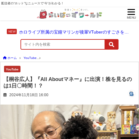
配信者の“ホット”なニュースで“今”がわかる！
MENU
ホロライブ所属の宝鐘マリンが後輩VTuberのすごさを語る「自分のすごさに気づいてない」
ホーム
YouTube
【桐谷広人】『All Aboutマネー』に出演！株を見るのは1日〇時間！
YouTube
【桐谷広人】『All Aboutマネー』に出演！株を見るの
は1日〇時間！？
2024年11月18日 16:00