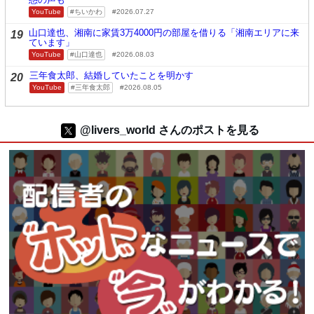
YouTube
ちいかわ
2026.07.27
山口達也、湘南に家賃3万4000円の部屋を借りる「湘南エリアに来
19
ています」
YouTube
山口達也
2026.08.03
三年食太郎、結婚していたことを明かす
20
YouTube
三年食太郎
2026.08.05
@livers_world さんのポストを見る