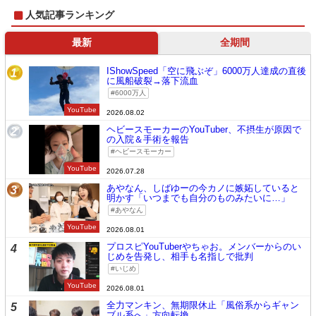
人気記事ランキング
最新
全期間
IShowSpeed「空に飛ぶぞ」6000万人達成の直後
1
に風船破裂→落下流血
6000万人
YouTube
2026.08.02
ヘビースモーカーのYouTuber、不摂生が原因で
2
の入院＆手術を報告
ヘビースモーカー
YouTube
2026.07.28
あやなん、しばゆーの今カノに嫉妬していると
3
明かす「いつまでも自分のものみたいに…」
あやなん
YouTube
2026.08.01
プロスピYouTuberやちゃお。メンバーからのい
4
じめを告発し、相手も名指しで批判
いじめ
YouTube
2026.08.01
全力マンキン、無期限休止「風俗系からギャン
5
ブル系へ」方向転換