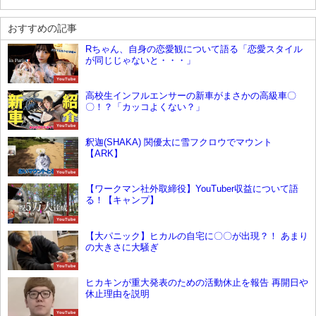
おすすめの記事
Rちゃん、自身の恋愛観について語る「恋愛スタイル
が同じじゃないと・・・」
YouTube
高校生インフルエンサーの新車がまさかの高級車〇
〇！？「カッコよくない？」
YouTube
釈迦(SHAKA) 関優太に雪フクロウでマウント
【ARK】
YouTube
【ワークマン社外取締役】YouTuber収益について語
る！【キャンプ】
YouTube
【大パニック】ヒカルの自宅に〇〇が出現？！ あまり
の大きさに大騒ぎ
YouTube
ヒカキンが重大発表のための活動休止を報告 再開日や
休止理由を説明
YouTube