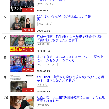
全力マンキン
YouTube
2026.07.31
ばんばんざいが今後の活動について報
6
告
YouTuber
YouTube
2026.08.01
形成外科医、TV特番で台本無視で収録打ち切り
7
「言い訳できません」と謝罪
北條元治
YouTube
2026.08.04
すごすぎる！はじめしゃちょー、ついに家の中
8
にゲームセンターをつくる
ゲームセンター
YouTube
2026.07.25
YouTuber、実父から金銭要求が続いていると明
9
かす「身内に脅されてるの」
きょん
YouTube
2026.07.29
たぬかな、人工授精6回目の末に出産「子たぬ無
10
事産まれました」
たかぬな