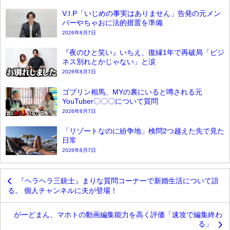
V.I.P「いじめの事実はありません」告発の元メン
バーやちゃおに法的措置を準備
2026年8月7日
『夜のひと笑い』いちえ、復縁1年で再破局「ビジ
ネス別れとかじゃない」と涙
2026年8月7日
ゴブリン相馬、MYの裏にいると噂される元
YouTuber〇〇〇について質問
2026年8月7日
「リゾートなのに紛争地」検問2つ越えた先で見た
日常
2026年8月7日
『ヘラヘラ三銃士』まりな質問コーナーで新婚生活について語
る。 個人チャンネルに夫が登場！
がーどまん、マホトの動画編集能力を高く評価「速攻で編集終わ
る」