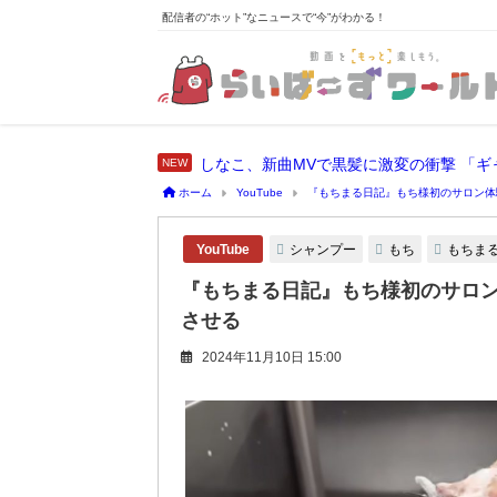
配信者の“ホット”なニュースで“今”がわかる！
しなこ、新曲MVで黒髪に激変の衝撃 「
ホーム
YouTube
『もちまる日記』もち様初のサロン体
シャンプー
もち
もちま
YouTube
『もちまる日記』もち様初のサロン
させる
2024年11月10日 15:00