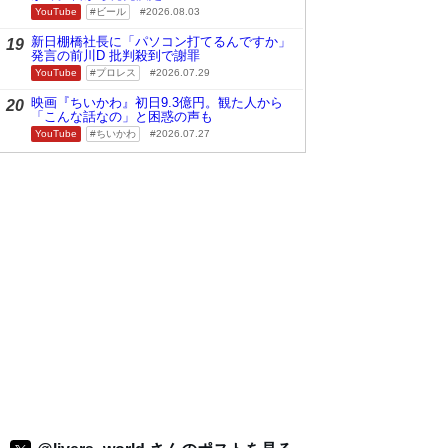
YouTube
ビール
2026.08.03
新日棚橋社長に「パソコン打てるんですか」
19
発言の前川D 批判殺到で謝罪
YouTube
プロレス
2026.07.29
映画『ちいかわ』初日9.3億円。観た人から
20
「こんな話なの」と困惑の声も
YouTube
ちいかわ
2026.07.27