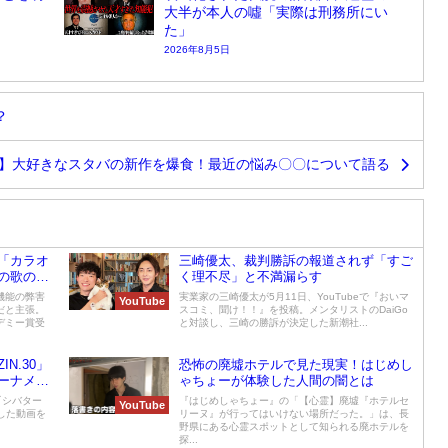
大半が本人の噓「実際は刑務所にい
た」
2026年8月5日
？
ん】大好きなスタバの新作を爆食！最近の悩み〇〇について語る
「カラオ
三崎優太、裁判勝訴の報道されず「すご
の歌の上
く理不尽」と不満漏らす
機能の弊害
実業家の三崎優太が5月11日、YouTubeで『おいマ
YouTube
だと主張。
スコミ、聞け！！』を投稿。メンタリストのDaiGo
デミー賞受
と対談し、三崎の勝訴が決定した新潮社...
N.30」
恐怖の廃墟ホテルで見た現実！はじめし
ーナメン
ゃちょーが体験した人間の闇とは
『シバター
『はじめしゃちょー』の「【心霊】廃墟『ホテルセ
YouTube
題した動画を
リーヌ』が行ってはいけない場所だった。」は、長
野県にある心霊スポットとして知られる廃ホテルを
探...