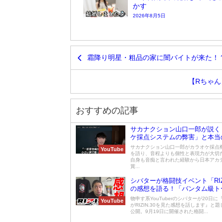
かす
2026年8月5日
霜降り明星・粗品の家に闇バイトが来た！
【Rちゃ
おすすめの記事
サカナクション山口一郎が説く
ケ採点システムの弊害」と本当
手さ
サカナクション山口一郎がカラオケ採点
YouTube
を語り、音程よりも個性と表現力が大切
自身も音痴と言われた経験から日本アカ
賞...
シバターが格闘技イベント「RIZI
の感想を語る！「バンタム級ト
トが面白いことになってきた」
物申す系YouTuberのシバターが20日に
YouTube
がRIZIN.30を見た感想を話します』と
公開。9月19日に開催された格闘...