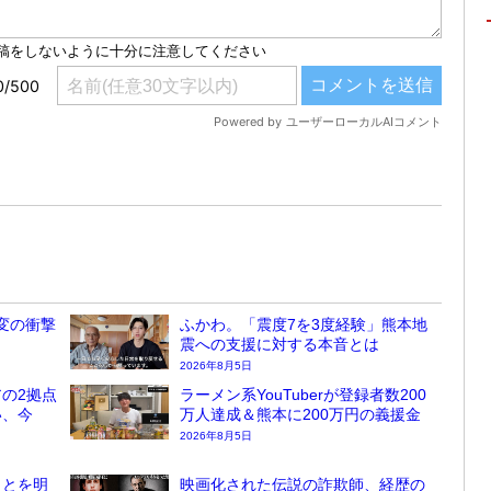
変の衝撃
ふかわ。「震度7を3度経験」熊本地
震への支援に対する本音とは
2026年8月5日
の2拠点
ラーメン系YouTuberが登録者数200
い、今
万人達成＆熊本に200万円の義援金
2026年8月5日
ことを明
映画化された伝説の詐欺師、経歴の