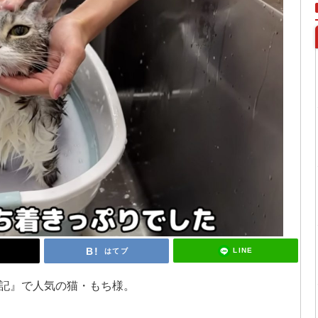
LINE
はてブ
る日記』で人気の猫・もち様。