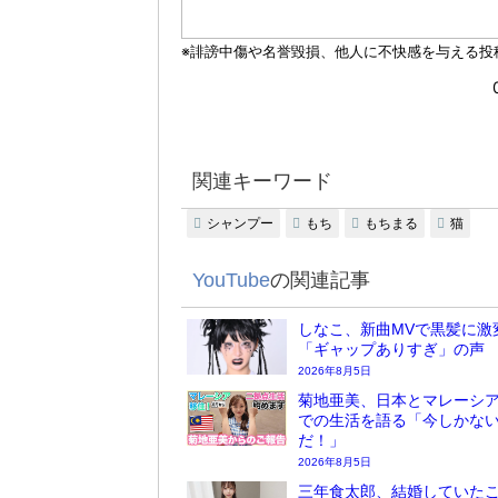
関連キーワード
シャンプー
もち
もちまる
猫
YouTube
の関連記事
しなこ、新曲MVで黒髪に激
「ギャップありすぎ」の声
2026年8月5日
菊地亜美、日本とマレーシア
での生活を語る「今しかな
だ！」
2026年8月5日
三年食太郎、結婚していた