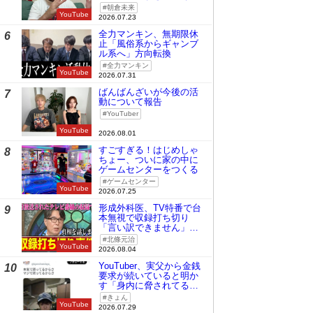
時の桜庭和志は今の青木
朝倉未来
真也」
YouTube
2026.07.23
全力マンキン、無期限休
6
止「風俗系からギャンブ
ル系へ」方向転換
全力マンキン
YouTube
2026.07.31
ばんばんざいが今後の活
7
動について報告
YouTuber
YouTube
2026.08.01
すごすぎる！はじめしゃ
8
ちょー、ついに家の中に
ゲームセンターをつくる
ゲームセンター
YouTube
2026.07.25
形成外科医、TV特番で台
9
本無視で収録打ち切り
「言い訳できません」と
謝罪
北條元治
YouTube
2026.08.04
YouTuber、実父から金銭
10
要求が続いていると明か
す「身内に脅されてる
の」
きょん
YouTube
2026.07.29