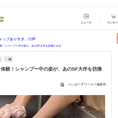
ニュース
ランキン
ギャップありすぎ」の声
験！シャンプー中の姿が、あのSF大作を彷彿させる
る
猫
体験！シャンプー中の姿が、あのSF大作を彷彿
らいばーずワールド編集部