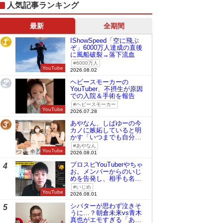
人気記事ランキング
最新
全期間
IShowSpeed「空に飛ぶ
1
ぞ」6000万人達成の直後
に風船破裂→落下流血
6000万人
YouTube
2026.08.02
ヘビースモーカーの
2
YouTuber、不摂生が原因
での入院＆手術を報告
ヘビースモーカー
YouTube
2026.07.28
あやなん、しばゆーの今
3
カノに嫉妬していると明
かす「いつまでも自分の
ものみたいに…」
あやなん
YouTube
2026.08.01
プロスピYouTuberやちゃ
4
お。メンバーからのいじ
めを告発し、相手も名指
しで批判
いじめ
YouTube
2026.08.01
シバターが思わず泣きそ
5
うに…？朝倉未来vs青木
真也がエモすぎる「あの