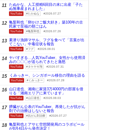
たぬかな、人工授精6回目の末に出産「子た
11
ぬ無事産まれました」
YouTube
たかぬな
2026.07.27
亀梨和也「卵かけご飯大好き」築100年の古
12
民家で至福の朝ごはん
YouTube
亀梨和也
2026.07.26
素潜り漁師マサル、フグを食べて「言葉が出
13
てこない」中毒症状を報告
YouTube
フグ
2026.08.01
ヤバすぎる…人気YouTuber、女性から使用済
14
みの〇〇〇が送られてきたと激怒
YouTube
タケヤキ翔
2026.07.31
くみっきー、シンガポール移住の理由を語る
15
YouTube
くみっきー
2026.07.28
山口達也、湘南に家賃3万4000円の部屋を借
16
りる「湘南エリアに来ています」
YouTube
山口達也
2026.08.03
膵臓がん公表のYouTuber、再発したが抗がん
17
剤での治療はしないと報告
YouTube
抗がん剤治療
2026.07.27
亀梨和也とアサヒ空想開発局のコラボビール
18
が8月4日から発売決定！