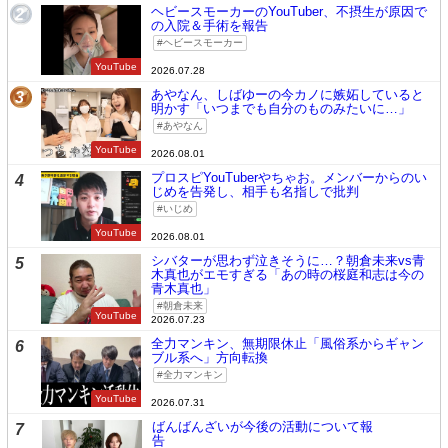
ヘビースモーカーのYouTuber、不摂生が原因で
2
の入院＆手術を報告
ヘビースモーカー
YouTube
2026.07.28
あやなん、しばゆーの今カノに嫉妬していると
3
明かす「いつまでも自分のものみたいに…」
あやなん
YouTube
2026.08.01
プロスピYouTuberやちゃお。メンバーからのい
4
じめを告発し、相手も名指しで批判
いじめ
YouTube
2026.08.01
シバターが思わず泣きそうに…？朝倉未来vs青
5
木真也がエモすぎる「あの時の桜庭和志は今の
青木真也」
朝倉未来
YouTube
2026.07.23
全力マンキン、無期限休止「風俗系からギャン
6
ブル系へ」方向転換
全力マンキン
YouTube
2026.07.31
ばんばんざいが今後の活動について報
7
告