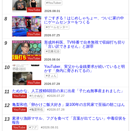
YouTuber
YouTube
2026.08.01
すごすぎる！はじめしゃちょー、ついに家の中
8
にゲームセンターをつくる
ゲームセンター
YouTube
2026.07.25
形成外科医、TV特番で台本無視で収録打ち切り
9
「言い訳できません」と謝罪
北條元治
YouTube
2026.08.04
YouTuber、実父から金銭要求が続いていると明
10
かす「身内に脅されてるの」
きょん
YouTube
2026.07.29
たぬかな、人工授精6回目の末に出産「子たぬ無事産まれました」
11
YouTube
たかぬな
2026.07.27
亀梨和也「卵かけご飯大好き」築100年の古民家で至福の朝ごはん
12
YouTube
亀梨和也
2026.07.26
素潜り漁師マサル、フグを食べて「言葉が出てこない」中毒症状を
13
報告
YouTube
フグ
2026.08.01