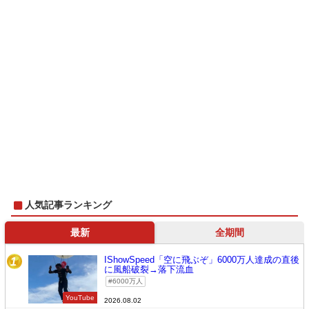
人気記事ランキング
最新
全期間
IShowSpeed「空に飛ぶぞ」6000万人達成の直後
1
に風船破裂→落下流血
6000万人
YouTube
2026.08.02