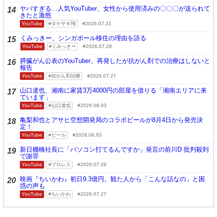
ヤバすぎる…人気YouTuber、女性から使用済みの〇〇〇が送られて
14
きたと激怒
YouTube
タケヤキ翔
2026.07.31
くみっきー、シンガポール移住の理由を語る
15
YouTube
くみっきー
2026.07.28
膵臓がん公表のYouTuber、再発したが抗がん剤での治療はしないと
16
報告
YouTube
抗がん剤治療
2026.07.27
山口達也、湘南に家賃3万4000円の部屋を借りる「湘南エリアに来
17
ています」
YouTube
山口達也
2026.08.03
亀梨和也とアサヒ空想開発局のコラボビールが8月4日から発売決
18
定！
YouTube
ビール
2026.08.03
新日棚橋社長に「パソコン打てるんですか」発言の前川D 批判殺到
19
で謝罪
YouTube
プロレス
2026.07.29
映画『ちいかわ』初日9.3億円。観た人から「こんな話なの」と困
20
惑の声も
YouTube
ちいかわ
2026.07.27