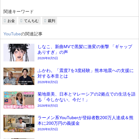
関連キーワード
お金
てんちむ
裁判
YouTube
の関連記事
しなこ、新曲MVで黒髪に激変の衝撃 「ギャップ
ありすぎ」の声
2026年8月5日
ふかわ。「震度7を3度経験」熊本地震への支援に
対する本音とは
2026年8月5日
菊地亜美、日本とマレーシアの2拠点での生活を語
る「今しかない、今だ！」
2026年8月5日
ラーメン系YouTuberが登録者数200万人達成＆熊
本に200万円の義援金
2026年8月5日