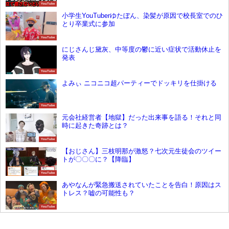
YouTube
小学生YouTuberゆたぼん、染髪が原因で校長室でのひ
とり卒業式に参加
YouTube
にじさんじ黛灰、中等度の鬱に近い症状で活動休止を
発表
YouTube
よみぃ ニコニコ超パーティーでドッキリを仕掛ける
YouTube
元会社経営者【地獄】だった出来事を語る！それと同
時に起きた奇跡とは？
YouTube
【おじさん】三枝明那が激怒？七次元生徒会のツイー
トが〇〇〇に？【降臨】
YouTube
あやなんが緊急搬送されていたことを告白！原因はス
トレス？嘘の可能性も？
YouTube