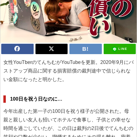
LINE
女性YouTberのてんちむがYouTubeを更新。2020年9月にバ
ストアップ商品に関する損害賠償の裁判途中で信じられな
い金額になったと明かした。
100日を祝う日なのに…
今年出産した第一子の100日を祝う様子が公開された。母
親と親しい友人も招いてホテルで食事し、子供との幸せな
時間を過ごしていたが、この日は裁判の2日後でてんちむの
笑顔や口数が少ない。喫煙するためにその場を離れ、密着