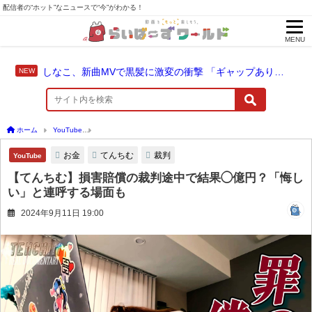
配信者の“ホット”なニュースで“今”がわかる！
MENU
しなこ、新曲MVで黒髪に激変の衝撃 「ギャップありすぎ」の声
ホーム
YouTube
【てんちむ】損害賠償の裁判途中で結果◯億円？「悔しい」と連呼
お金
てんちむ
裁判
YouTube
【てんちむ】損害賠償の裁判途中で結果◯億円？「悔し
い」と連呼する場面も
2024年9月11日 19:00