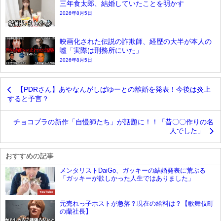
三年食太郎、結婚していたことを明かす
2026年8月5日
映画化された伝説の詐欺師、経歴の大半が本人の
噓「実際は刑務所にいた」
2026年8月5日
【PDRさん】あやなんがしばゆーとの離婚を発表！今後は炎上
すると予言？
チョコプラの新作「自慢師たち」が話題に！！「昔〇〇作りの名
人でした」
おすすめの記事
メンタリストDaiGo、ガッキーの結婚発表に荒ぶる
「ガッキーが欲しかった人生ではありました」
YouTube
元売れっ子ホストが急落？現在の給料は？【歌舞伎町
の蘭社長】