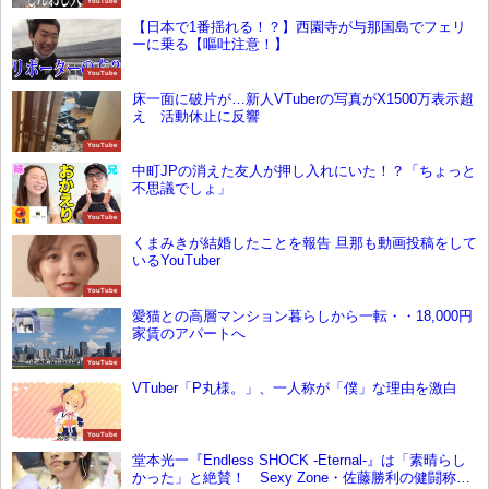
YouTube
【日本で1番揺れる！？】西園寺が与那国島でフェリ
ーに乗る【嘔吐注意！】
YouTube
床一面に破片が…新人VTuberの写真がX1500万表示超
え 活動休止に反響
YouTube
中町JPの消えた友人が押し入れにいた！？「ちょっと
不思議でしょ」
YouTube
くまみきが結婚したことを報告 旦那も動画投稿をして
いるYouTuber
YouTube
愛猫との高層マンション暮らしから一転・・18,000円
家賃のアパートへ
YouTube
VTuber「P丸様。」、一人称が「僕」な理由を激白
YouTube
堂本光一『Endless SHOCK -Eternal-』は「素晴らし
かった」と絶賛！ Sexy Zone・佐藤勝利の健闘称え