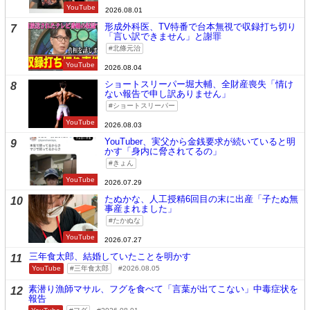
YouTube
2026.08.01
形成外科医、TV特番で台本無視で収録打ち切り
7
「言い訳できません」と謝罪
北條元治
YouTube
2026.08.04
ショートスリーパー堀大輔、全財産喪失「情け
8
ない報告で申し訳ありません」
ショートスリーパー
YouTube
2026.08.03
YouTuber、実父から金銭要求が続いていると明
9
かす「身内に脅されてるの」
きょん
YouTube
2026.07.29
たぬかな、人工授精6回目の末に出産「子たぬ無
10
事産まれました」
たかぬな
YouTube
2026.07.27
三年食太郎、結婚していたことを明かす
11
YouTube
三年食太郎
2026.08.05
素潜り漁師マサル、フグを食べて「言葉が出てこない」中毒症状を
12
報告