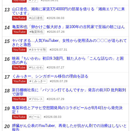
YouTube
フグ
2026.08.01
山口達也、湘南に家賃3万4000円の部屋を借りる「湘南エリアに来
13
ています」
YouTube
山口達也
2026.08.03
亀梨和也「卵かけご飯大好き」築100年の古民家で至福の朝ごはん
14
YouTube
亀梨和也
2026.07.26
ヤバすぎる…人気YouTuber、女性から使用済みの〇〇〇が送られて
15
きたと激怒
YouTube
タケヤキ翔
2026.07.31
映画『ちいかわ』初日9.3億円。観た人から「こんな話なの」と困
16
惑の声も
YouTube
ちいかわ
2026.07.27
くみっきー、シンガポール移住の理由を語る
17
YouTube
くみっきー
2026.07.28
新日棚橋社長に「パソコン打てるんですか」発言の前川D 批判殺到
18
で謝罪
YouTube
プロレス
2026.07.29
亀梨和也とアサヒ空想開発局のコラボビールが8月4日から発売決
19
定！
YouTube
ビール
2026.08.03
膵臓がん公表のYouTuber、再発したが抗がん剤での治療はしないと
20
報告