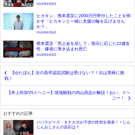
2026年8月8日
ヒカキン、熊本震災に2000万円寄付したことを明
かす「ヒカキンと一緒に支援の輪を広げません
か？」
2026年8月8日
熊本震災「売上金を戻して」指示に応じた22歳女
性、爆発に巻き込まれ死亡
2026年8月8日
【ゆたぼん】次の高卒認定試験は受けない？！次は英検に挑
戦！
【井上尚弥VSドヘニー】現地観戦の内山高志が解説！おい、ドヘ
ニー！
おすすめの記事
パパラピーズ・タナカガが子供の性別を発表！！じん
じんおじさんの反応は？