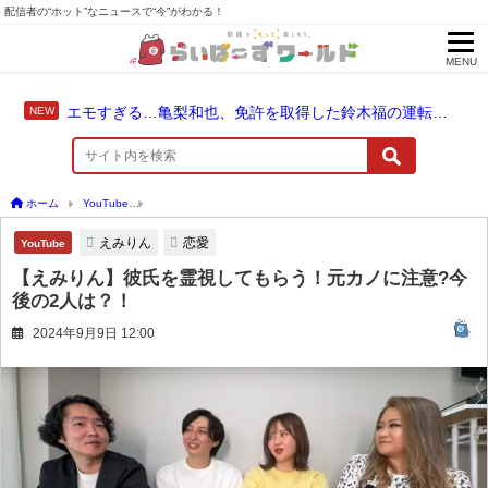
配信者の“ホット”なニュースで“今”がわかる！
MENU
エモすぎる…亀梨和也、免許を取得した鈴木福の運転でドライブ！
ホーム
YouTube
【えみりん】彼氏を霊視してもらう！元カノに注意?今後の2人は？
えみりん
恋愛
YouTube
【えみりん】彼氏を霊視してもらう！元カノに注意?今
後の2人は？！
2024年9月9日 12:00