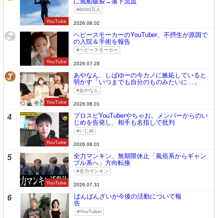
に風船破裂→落下流血
6000万人
YouTube
2026.08.02
ヘビースモーカーのYouTuber、不摂生が原因で
2
の入院＆手術を報告
ヘビースモーカー
YouTube
2026.07.28
あやなん、しばゆーの今カノに嫉妬していると
3
明かす「いつまでも自分のものみたいに…」
あやなん
YouTube
2026.08.01
プロスピYouTuberやちゃお。メンバーからのい
4
じめを告発し、相手も名指しで批判
いじめ
YouTube
2026.08.01
全力マンキン、無期限休止「風俗系からギャン
5
ブル系へ」方向転換
全力マンキン
YouTube
2026.07.31
ばんばんざいが今後の活動について報
6
告
YouTuber