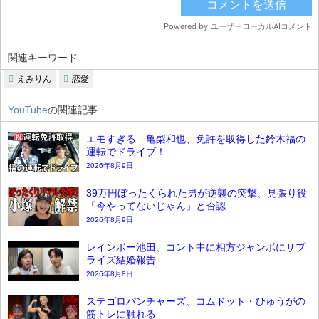
関連キーワード
えみりん
恋愛
YouTube
の関連記事
エモすぎる…亀梨和也、免許を取得した鈴木福の
運転でドライブ！
2026年8月9日
39万円ぼったくられた男が逆襲の突撃、見張り役
「今やってないじゃん」と否認
2026年8月9日
レインボー池田、コント中に相方ジャンボにサプ
ライズ結婚報告
2026年8月8日
ステゴロパンチャーズ、コムドット・ひゅうがの
筋トレに触れる