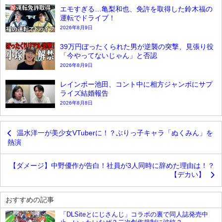
エモすぎる…亀梨和也、免許を取得した鈴木福の
運転でドライブ！
2026年8月9日
39万円ぼったくられた男が逆襲の突撃、見張り役
「今やってないじゃん」と否認
2026年8月9日
レインボー池田、コント中に相方ジャンボにサプ
ライズ結婚報告
2026年8月8日
温水洋一が美少女VTuberに！？ぶりっ子キャラ「ぬくみん」を
熱演
【ダメージ】中野優作が告白！社員が3人同時に辞めた理由は！？
【デカい】
おすすめの記事
「DLSiteとにじさんじ」コラボの裏で同人誌発売中