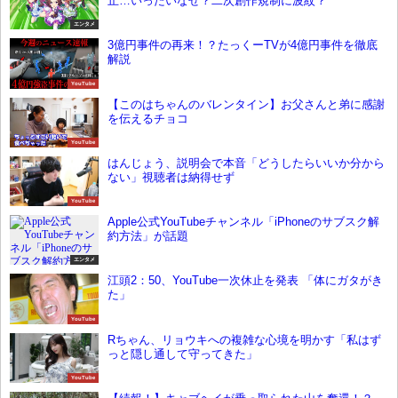
止…いったいなぜ？二次創作規制に波紋？
エンタメ
3億円事件の再来！？たっくーTVが4億円事件を徹底
解説
YouTube
【このはちゃんのバレンタイン】お父さんと弟に感謝
を伝えるチョコ
YouTube
はんじょう、説明会で本音「どうしたらいいか分から
ない」視聴者は納得せず
YouTube
Apple公式YouTubeチャンネル「iPhoneのサブスク解
約方法」が話題
エンタメ
江頭2：50、YouTube一次休止を発表 「体にガタがき
た」
YouTube
Rちゃん、リョウキへの複雑な心境を明かす「私はず
っと隠し通して守ってきた」
YouTube