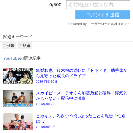
関連キーワード
妊娠
結婚
YouTube
の関連記事
亀梨和也、鈴木福の運転に「ドキドキ」助手席か
ら見守った成長のドライブ
2026年8月10日
スカイピース・テオくん加藤乃愛と破局「浮気と
かじゃない」配信中に激白
2026年8月9日
ヒカキン、2児のパパになったことを報告！性別
は…
2026年8月9日