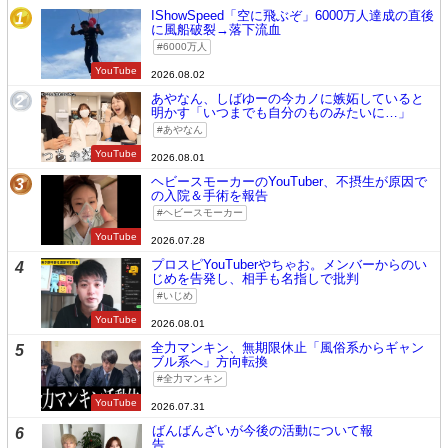
IShowSpeed「空に飛ぶぞ」6000万人達成の直後
1
に風船破裂→落下流血
6000万人
YouTube
2026.08.02
あやなん、しばゆーの今カノに嫉妬していると
2
明かす「いつまでも自分のものみたいに…」
あやなん
YouTube
2026.08.01
ヘビースモーカーのYouTuber、不摂生が原因で
3
の入院＆手術を報告
ヘビースモーカー
YouTube
2026.07.28
プロスピYouTuberやちゃお。メンバーからのい
4
じめを告発し、相手も名指しで批判
いじめ
YouTube
2026.08.01
全力マンキン、無期限休止「風俗系からギャン
5
ブル系へ」方向転換
全力マンキン
YouTube
2026.07.31
ばんばんざいが今後の活動について報
6
告