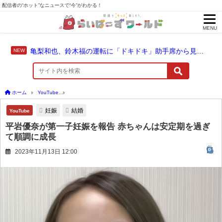
配信者の“ホット”なニュースで“今”がわかる！
MENU
亀梨和也、鈴木福の運転に「ドキドキ」助手席から見守った成長のドライブ
ホーム
YouTube
平岩優奈が第一子妊娠を報告 赤ちゃんは安定期を過ぎて順調に成長
妊娠
結婚
YouTube
平岩優奈が第一子妊娠を報告 赤ちゃんは安定期を過ぎ
て順調に成長
2023年11月13日 12:00