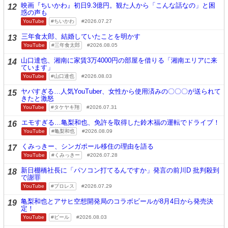
映画『ちいかわ』初日9.3億円。観た人から「こんな話なの」と困
12
惑の声も
YouTube
ちいかわ
2026.07.27
三年食太郎、結婚していたことを明かす
13
YouTube
三年食太郎
2026.08.05
山口達也、湘南に家賃3万4000円の部屋を借りる「湘南エリアに来
14
ています」
YouTube
山口達也
2026.08.03
ヤバすぎる…人気YouTuber、女性から使用済みの〇〇〇が送られて
15
きたと激怒
YouTube
タケヤキ翔
2026.07.31
エモすぎる…亀梨和也、免許を取得した鈴木福の運転でドライブ！
16
YouTube
亀梨和也
2026.08.09
くみっきー、シンガポール移住の理由を語る
17
YouTube
くみっきー
2026.07.28
新日棚橋社長に「パソコン打てるんですか」発言の前川D 批判殺到
18
で謝罪
YouTube
プロレス
2026.07.29
亀梨和也とアサヒ空想開発局のコラボビールが8月4日から発売決
19
定！
YouTube
ビール
2026.08.03