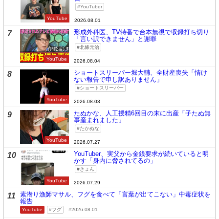
YouTuber
YouTube
2026.08.01
形成外科医、TV特番で台本無視で収録打ち切り
7
「言い訳できません」と謝罪
北條元治
YouTube
2026.08.04
ショートスリーパー堀大輔、全財産喪失「情け
8
ない報告で申し訳ありません」
ショートスリーパー
YouTube
2026.08.03
たぬかな、人工授精6回目の末に出産「子たぬ無
9
事産まれました」
たかぬな
YouTube
2026.07.27
YouTuber、実父から金銭要求が続いていると明
10
かす「身内に脅されてるの」
きょん
YouTube
2026.07.29
素潜り漁師マサル、フグを食べて「言葉が出てこない」中毒症状を
11
報告
YouTube
フグ
2026.08.01