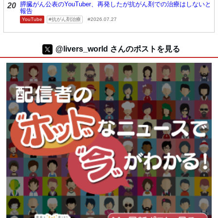
膵臓がん公表のYouTuber、再発したが抗がん剤での治療はしないと
20
報告
YouTube
抗がん剤治療
2026.07.27
@livers_world さんのポストを見る