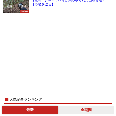
【続報！】キャブヘイが乗っ取られた山を奪還！？
【心境を語る】
YouTube
人気記事ランキング
最新
全期間