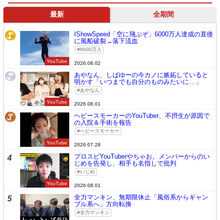
最新
全期間
IShowSpeed「空に飛ぶぞ」6000万人達成の直後
1
に風船破裂→落下流血
6000万人
YouTube
2026.08.02
あやなん、しばゆーの今カノに嫉妬していると
2
明かす「いつまでも自分のものみたいに…」
あやなん
YouTube
2026.08.01
ヘビースモーカーのYouTuber、不摂生が原因で
3
の入院＆手術を報告
ヘビースモーカー
YouTube
2026.07.28
プロスピYouTuberやちゃお。メンバーからのい
4
じめを告発し、相手も名指しで批判
いじめ
YouTube
2026.08.01
全力マンキン、無期限休止「風俗系からギャン
5
ブル系へ」方向転換
全力マンキン