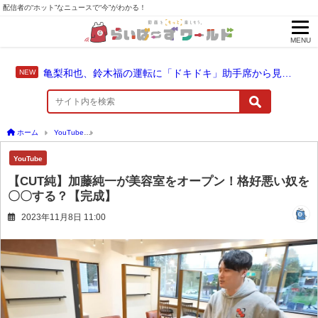
配信者の“ホット”なニュースで“今”がわかる！
MENU
亀梨和也、鈴木福の運転に「ドキドキ」助手席から見守った成長のドライブ
ホーム
YouTube
【CUT純】加藤純一が美容室をオープン！格好悪い奴を〇〇する？
YouTube
【CUT純】加藤純一が美容室をオープン！格好悪い奴を
〇〇する？【完成】
2023年11月8日 11:00