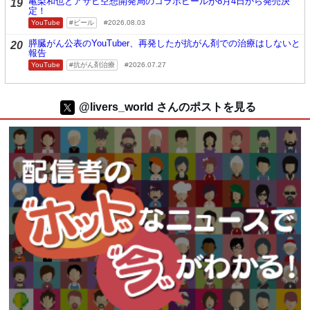
亀梨和也とアサヒ空想開発局のコラボビールが8月4日から発売決
19
定！
YouTube
ビール
2026.08.03
膵臓がん公表のYouTuber、再発したが抗がん剤での治療はしないと
20
報告
YouTube
抗がん剤治療
2026.07.27
@livers_world さんのポストを見る