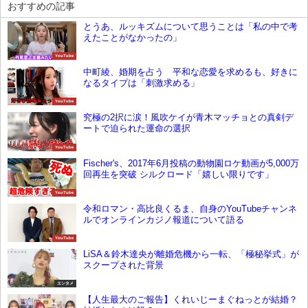
おすすめの記事
とうあ、ルッキズムについて思うことは「私の中で考
えたことがなかったの」
YouTube
中町綾、婚期を占う 平和な恋愛を求めるも、好きに
なるタイプは「刺激求める」
YouTube
究極の2択に涙！風吹ケイが青木マッチョとの真剣デ
ートで迫られた運命の選択
YouTube
Fischer's、2017年6月投稿の動物園ロケ動画が5,000万
回再生を突破 シルクロード「嬉しい限りです」
YouTube
令和ロマン・高比良くるま、自身のYouTubeチャンネ
ルでオンラインカジノ報道について語る
YouTube
LiSA＆鈴木達央が離婚危機から一転、「極秘挙式」が
スクープされた背景
エンタメ
【人生最大のご報告】くれいじーまぐねっとが結婚？