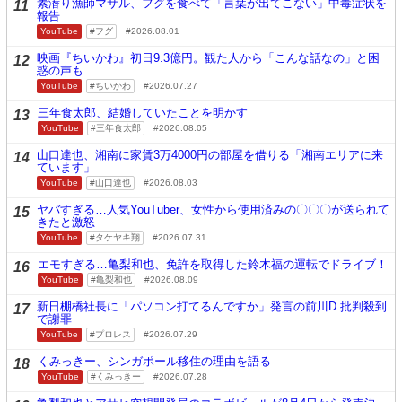
素潜り漁師マサル、フグを食べて「言葉が出てこない」中毒症状を
11
報告
YouTube
フグ
2026.08.01
映画『ちいかわ』初日9.3億円。観た人から「こんな話なの」と困
12
惑の声も
YouTube
ちいかわ
2026.07.27
三年食太郎、結婚していたことを明かす
13
YouTube
三年食太郎
2026.08.05
山口達也、湘南に家賃3万4000円の部屋を借りる「湘南エリアに来
14
ています」
YouTube
山口達也
2026.08.03
ヤバすぎる…人気YouTuber、女性から使用済みの〇〇〇が送られて
15
きたと激怒
YouTube
タケヤキ翔
2026.07.31
エモすぎる…亀梨和也、免許を取得した鈴木福の運転でドライブ！
16
YouTube
亀梨和也
2026.08.09
新日棚橋社長に「パソコン打てるんですか」発言の前川D 批判殺到
17
で謝罪
YouTube
プロレス
2026.07.29
くみっきー、シンガポール移住の理由を語る
18
YouTube
くみっきー
2026.07.28