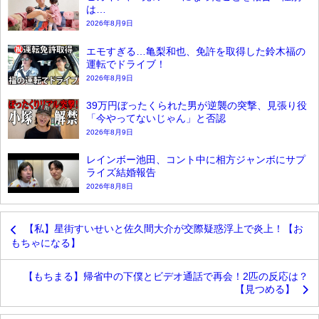
は…
2026年8月9日
エモすぎる…亀梨和也、免許を取得した鈴木福の
運転でドライブ！
2026年8月9日
39万円ぼったくられた男が逆襲の突撃、見張り役
「今やってないじゃん」と否認
2026年8月9日
レインボー池田、コント中に相方ジャンボにサプ
ライズ結婚報告
2026年8月8日
【私】星街すいせいと佐久間大介が交際疑惑浮上で炎上！【お
もちゃになる】
【もちまる】帰省中の下僕とビデオ通話で再会！2匹の反応は？
【見つめる】