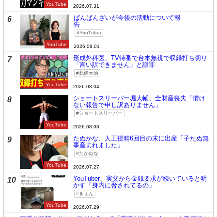
YouTube
2026.07.31
ばんばんざいが今後の活動について報
6
告
YouTuber
YouTube
2026.08.01
形成外科医、TV特番で台本無視で収録打ち切り
7
「言い訳できません」と謝罪
北條元治
YouTube
2026.08.04
ショートスリーパー堀大輔、全財産喪失「情け
8
ない報告で申し訳ありません」
ショートスリーパー
YouTube
2026.08.03
たぬかな、人工授精6回目の末に出産「子たぬ無
9
事産まれました」
たかぬな
YouTube
2026.07.27
YouTuber、実父から金銭要求が続いていると明
10
かす「身内に脅されてるの」
きょん
YouTube
2026.07.29