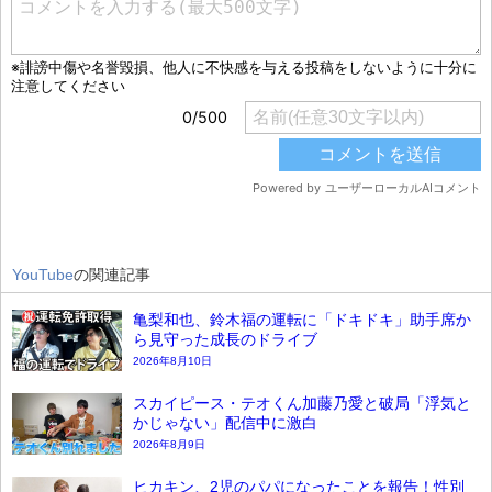
YouTube
の関連記事
亀梨和也、鈴木福の運転に「ドキドキ」助手席か
ら見守った成長のドライブ
2026年8月10日
スカイピース・テオくん加藤乃愛と破局「浮気と
かじゃない」配信中に激白
2026年8月9日
ヒカキン、2児のパパになったことを報告！性別