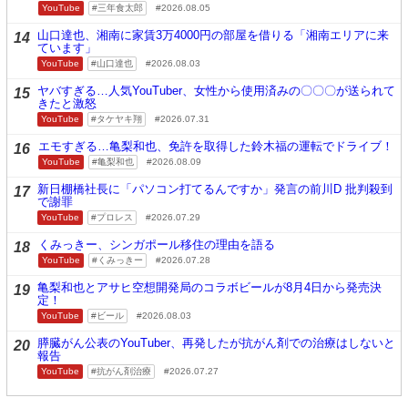
YouTube
三年食太郎
2026.08.05
山口達也、湘南に家賃3万4000円の部屋を借りる「湘南エリアに来
14
ています」
YouTube
山口達也
2026.08.03
ヤバすぎる…人気YouTuber、女性から使用済みの〇〇〇が送られて
15
きたと激怒
YouTube
タケヤキ翔
2026.07.31
エモすぎる…亀梨和也、免許を取得した鈴木福の運転でドライブ！
16
YouTube
亀梨和也
2026.08.09
新日棚橋社長に「パソコン打てるんですか」発言の前川D 批判殺到
17
で謝罪
YouTube
プロレス
2026.07.29
くみっきー、シンガポール移住の理由を語る
18
YouTube
くみっきー
2026.07.28
亀梨和也とアサヒ空想開発局のコラボビールが8月4日から発売決
19
定！
YouTube
ビール
2026.08.03
膵臓がん公表のYouTuber、再発したが抗がん剤での治療はしないと
20
報告
YouTube
抗がん剤治療
2026.07.27