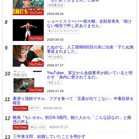
北條元治
YouTube
2026.08.04
ショートスリーパー堀大輔、全財産喪失「情け
8
ない報告で申し訳ありません」
ショートスリーパー
YouTube
2026.08.03
たぬかな、人工授精6回目の末に出産「子たぬ無
9
事産まれました」
たかぬな
YouTube
2026.07.27
YouTuber、実父から金銭要求が続いていると明
10
かす「身内に脅されてるの」
きょん
YouTube
2026.07.29
素潜り漁師マサル、フグを食べて「言葉が出てこない」中毒症状を
11
報告
YouTube
フグ
2026.08.01
映画『ちいかわ』初日9.3億円。観た人から「こんな話なの」と困
12
惑の声も
YouTube
ちいかわ
2026.07.27
三年食太郎、結婚していたことを明かす
13