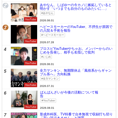
あやなん、しばゆーの今カノに嫉妬していると
2
明かす「いつまでも自分のものみたいに…」
あやなん
YouTube
2026.08.01
ヘビースモーカーのYouTuber、不摂生が原因で
3
の入院＆手術を報告
ヘビースモーカー
YouTube
2026.07.28
プロスピYouTuberやちゃお。メンバーからのい
4
じめを告発し、相手も名指しで批判
いじめ
YouTube
2026.08.01
全力マンキン、無期限休止「風俗系からギャン
5
ブル系へ」方向転換
全力マンキン
YouTube
2026.07.31
ばんばんざいが今後の活動について報
6
告
YouTuber
YouTube
2026.08.01
形成外科医、TV特番で台本無視で収録打ち切り
7
「言い訳できません」と謝罪