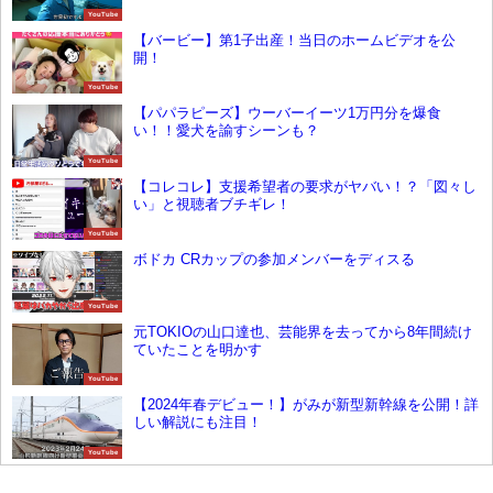
YouTube
【バービー】第1子出産！当日のホームビデオを公
開！
YouTube
【パパラピーズ】ウーバーイーツ1万円分を爆食
い！！愛犬を諭すシーンも？
YouTube
【コレコレ】支援希望者の要求がヤバい！？「図々し
い」と視聴者ブチギレ！
YouTube
ボドカ CRカップの参加メンバーをディスる
YouTube
元TOKIOの山口達也、芸能界を去ってから8年間続け
ていたことを明かす
YouTube
【2024年春デビュー！】がみが新型新幹線を公開！詳
しい解説にも注目！
YouTube