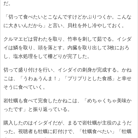
だ。
「切って食べたいとこなんですけどかぶりつくか。こんな
に大きいんだから」と言い、貝柱を外し冷やしておく。
クルマエビは背わたを取り、竹串を刺して茹でる。イシダ
イは鱗を取り、頭を落とす。内臓を取り出して3枚におろ
し、塩水処理をして柵どりが完了した。
切って盛り付けを行い、イシダイの刺身が完成する。かね
こは、「うわぁうんま！」「プリプリとした食感」と幸せ
そうに食べていく。
岩牡蠣も食べて完食したかねこは、「めちゃくちゃ美味か
ったです」と振り返っている。
購入したのはイシダイだが、まるで岩牡蠣が主役のようだ
った。視聴者も牡蠣に釘付けで、「牡蠣食べたい」「牡蠣