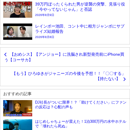
39万円ぼったくられた男が逆襲の突撃、見張り役
「今やってないじゃん」と否認
2026年8月9日
レインボー池田、コント中に相方ジャンボにサプ
ライズ結婚報告
2026年8月8日
【おめシス】【アンジョー】に洗脳され新型発売前にiPhone買
う【コーサカ】
【もう】ひろゆきがジャニーズの今後を予想！！「〇〇する」
【持たない】
おすすめの記事
DJ社長がついに限界！？「助けてください」にファン
の反応は？心配の声も
YouTube
はじめしゃちょーが震えた！1泊300万円の水中ホテル
で「壊れたら死ぬ」