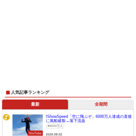
人気記事ランキング
最新
全期間
IShowSpeed「空に飛ぶぞ」6000万人達成の直後
1
に風船破裂→落下流血
6000万人
YouTube
2026.08.02