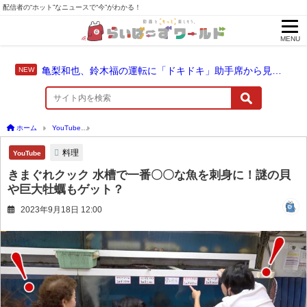
配信者の“ホット”なニュースで“今”がわかる！
MENU
亀梨和也、鈴木福の運転に「ドキドキ」助手席から見守った成長のドライブ
ホーム
YouTube
きまぐれクック 水槽で一番〇〇な魚を刺身に！謎の貝や巨大牡蠣も
料理
YouTube
きまぐれクック 水槽で一番〇〇な魚を刺身に！謎の貝
や巨大牡蠣もゲット？
2023年9月18日 12:00