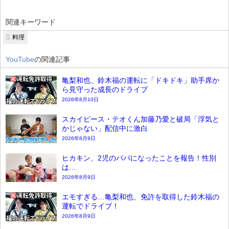
関連キーワード
料理
YouTube
の関連記事
亀梨和也、鈴木福の運転に「ドキドキ」助手席か
ら見守った成長のドライブ
2026年8月10日
スカイピース・テオくん加藤乃愛と破局「浮気と
かじゃない」配信中に激白
2026年8月9日
ヒカキン、2児のパパになったことを報告！性別
は…
2026年8月9日
エモすぎる…亀梨和也、免許を取得した鈴木福の
運転でドライブ！
2026年8月9日