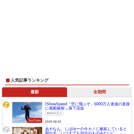
人気記事ランキング
最新
全期間
IShowSpeed「空に飛ぶぞ」6000万人達成の直後
1
に風船破裂→落下流血
6000万人
YouTube
2026.08.02
あやなん、しばゆーの今カノに嫉妬していると
2
明かす「いつまでも自分のものみたいに…」