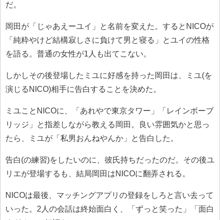
だ。
岡田が「じゃあえーユイ」と名前を変えた。するとNICOが
「純粋やけど結構寂しさに負けて男と寝る」とユイの性格
を語る。普通の女性が1人も出てこない。
しかしその後登場したミユに好感を持った岡田は、ミユ(を
演じるNICO)相手に告白することを決めた。
ミユことNICOに、「あれやで東京タワー」「レインボーブ
リッジ」と指差しながら教える岡田。良い雰囲気かと思っ
たら、ミユが「私男おんねやんか」と告白した。
告白(の練習)をしたいのに、彼氏持ちだったのだ。その後ユ
リエが登場するも、結局岡田はNICOに翻弄される。
NICOは最後、マッチングアプリの登録をしろと言い去って
いった。2人の会話は終始面白く、「ずっと笑った」「面白