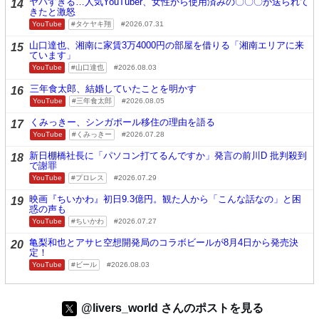
ヤバすぎる…人気YouTuber、女性から使用済みの〇〇〇が送られて
14
きたと激怒
YouTube
タケヤキ翔
2026.07.31
山口達也、湘南に家賃3万4000円の部屋を借りる「湘南エリアに来
15
ています」
YouTube
山口達也
2026.08.03
三年食太郎、結婚していたことを明かす
16
YouTube
三年食太郎
2026.08.05
くみっきー、シンガポール移住の理由を語る
17
YouTube
くみっきー
2026.07.28
新日棚橋社長に「パソコン打てるんですか」発言の前川D 批判殺到
18
で謝罪
YouTube
プロレス
2026.07.29
映画『ちいかわ』初日9.3億円。観た人から「こんな話なの」と困
19
惑の声も
YouTube
ちいかわ
2026.07.27
亀梨和也とアサヒ空想開発局のコラボビールが8月4日から発売決
20
定！
YouTube
ビール
2026.08.03
@livers_world さんのポストを見る