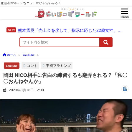
配信者の“ホット”なニュースで“今”がわかる！
MENU
熊本震災「売上金を戻して」指示に応じた22歳女性、爆発に巻き込まれ死亡
ホーム
YouTube
岡田 NICO相手に告白の練習するも翻弄される？「私〇〇おんねや
コント
平成フラミンゴ
YouTube
岡田 NICO相手に告白の練習するも翻弄される？「私〇
〇おんねやんか」
2023年8月18日 12:00