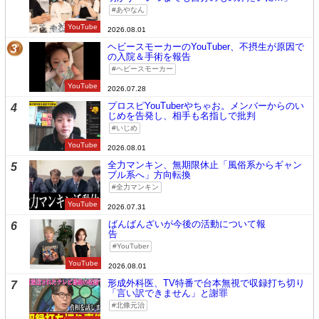
あやなん
YouTube
2026.08.01
ヘビースモーカーのYouTuber、不摂生が原因で
3
の入院＆手術を報告
ヘビースモーカー
YouTube
2026.07.28
プロスピYouTuberやちゃお。メンバーからのい
4
じめを告発し、相手も名指しで批判
いじめ
YouTube
2026.08.01
全力マンキン、無期限休止「風俗系からギャン
5
ブル系へ」方向転換
全力マンキン
YouTube
2026.07.31
ばんばんざいが今後の活動について報
6
告
YouTuber
YouTube
2026.08.01
形成外科医、TV特番で台本無視で収録打ち切り
7
「言い訳できません」と謝罪
北條元治