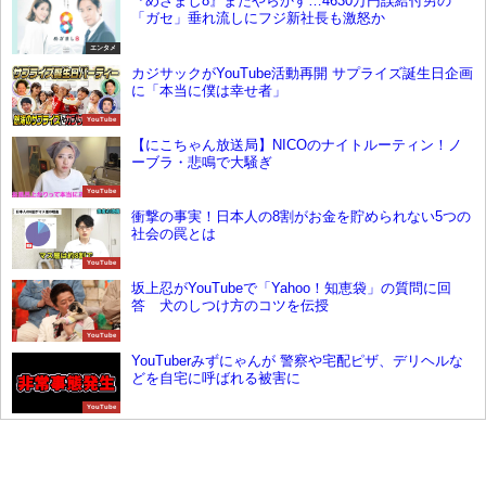
『めざまし8』またやらかす…4630万円誤給付男の
「ガセ」垂れ流しにフジ新社長も激怒か
エンタメ
カジサックがYouTube活動再開 サプライズ誕生日企画
に「本当に僕は幸せ者」
YouTube
【にこちゃん放送局】NICOのナイトルーティン！ノ
ーブラ・悲鳴で大騒ぎ
YouTube
衝撃の事実！日本人の8割がお金を貯められない5つの
社会の罠とは
YouTube
坂上忍がYouTubeで「Yahoo！知恵袋」の質問に回
答 犬のしつけ方のコツを伝授
YouTube
YouTuberみずにゃんが 警察や宅配ピザ、デリヘルな
どを自宅に呼ばれる被害に
YouTube