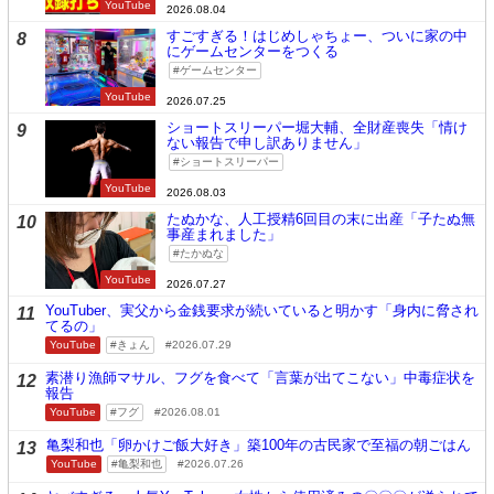
YouTube
2026.08.04
すごすぎる！はじめしゃちょー、ついに家の中
8
にゲームセンターをつくる
ゲームセンター
YouTube
2026.07.25
ショートスリーパー堀大輔、全財産喪失「情け
9
ない報告で申し訳ありません」
ショートスリーパー
YouTube
2026.08.03
たぬかな、人工授精6回目の末に出産「子たぬ無
10
事産まれました」
たかぬな
YouTube
2026.07.27
YouTuber、実父から金銭要求が続いていると明かす「身内に脅され
11
てるの」
YouTube
きょん
2026.07.29
素潜り漁師マサル、フグを食べて「言葉が出てこない」中毒症状を
12
報告
YouTube
フグ
2026.08.01
亀梨和也「卵かけご飯大好き」築100年の古民家で至福の朝ごはん
13
YouTube
亀梨和也
2026.07.26