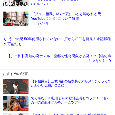
2026年8月7日
ゴブリン相馬、MYの裏にいると噂される元
YouTuber〇〇〇について質問
2026年8月7日
うごめ紀 50年使用されていない井戸から〇〇を発見！未記載種
の可能性も
【デニ怖】高知の廃ホテル・皇邸で怪奇現象が多発！？【猫の声
じゃない】
おすすめの記事
【お披露目】三枝明那の新衣装が大好評！チャラくて
かわいい広報がここに！
YouTube
てんちむ、DJ社長とavex松浦会長とコラボ！一泊60
万円の高級ホテルをルームツアー
YouTube