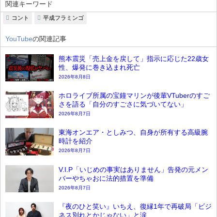
関連キーワード
コント
平成フラミンゴ
YouTube
の関連記事
熊本震災「売上金を戻して」指示に応じた22歳女
性、爆発に巻き込まれ死亡
2026年8月8日
ホロライブ所属の宝鐘マリンが後輩VTuberのすご
さを語る「自分のすごさに気づいてない」
2026年8月7日
東海オンエア・としみつ、自身が所有する高級腕
時計を紹介
2026年8月7日
V.I.P「いじめの事実はありません」告発の元メン
バーやちゃおに法的措置を準備
2026年8月7日
『夜のひと笑い』いちえ、復縁1年で再破局「ビジ
ネス別れとかじゃない」と涙