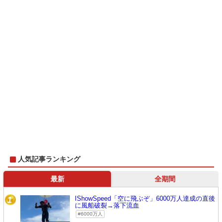
人気記事ランキング
最新
全期間
IShowSpeed「空に飛ぶぞ」6000万人達成の直後
1
に風船破裂→落下流血
6000万人