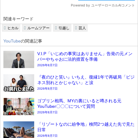
関連キーワード
ヒカル
ルームツアー
引越し
芸人
YouTube
の関連記事
V.I.P「いじめの事実はありません」告発の元メン
バーやちゃおに法的措置を準備
2026年8月7日
『夜のひと笑い』いちえ、復縁1年で再破局「ビジ
ネス別れとかじゃない」と涙
2026年8月7日
ゴブリン相馬、MYの裏にいると噂される元
YouTuber〇〇〇について質問
2026年8月7日
「リゾートなのに紛争地」検問2つ越えた先で見た
日常
2026年8月7日