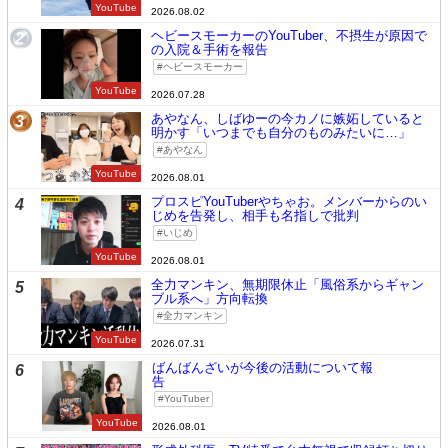
YouTube
2026.08.02
ヘビースモーカーのYouTuber、不摂生が原因で
2
の入院＆手術を報告
ヘビースモーカー
YouTube
2026.07.28
あやなん、しばゆーの今カノに嫉妬していると
3
明かす「いつまでも自分のものみたいに…」
あやなん
YouTube
2026.08.01
プロスピYouTuberやちゃお。メンバーからのい
4
じめを告発し、相手も名指しで批判
いじめ
YouTube
2026.08.01
全力マンキン、無期限休止「風俗系からギャン
5
ブル系へ」方向転換
全力マンキン
YouTube
2026.07.31
ばんばんざいが今後の活動について報
6
告
YouTuber
YouTube
2026.08.01