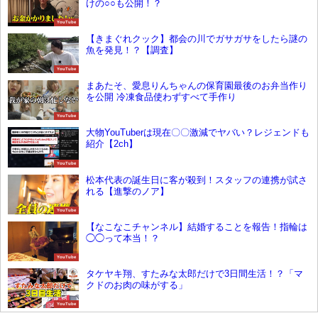
けの○○も公開！？
YouTube
【きまぐれクック】都会の川でガサガサをしたら謎の
魚を発見！？【調査】
YouTube
まあたそ、愛息りんちゃんの保育園最後のお弁当作り
を公開 冷凍食品使わずすべて手作り
YouTube
大物YouTuberは現在〇〇激減でヤバい？レジェンドも
紹介【2ch】
YouTube
松本代表の誕生日に客が殺到！スタッフの連携が試さ
れる【進撃のノア】
YouTube
【なこなこチャンネル】結婚することを報告！指輪は
◯◯って本当！？
YouTube
タケヤキ翔、すたみな太郎だけで3日間生活！？「マ
クドのお肉の味がする」
YouTube