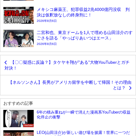
メキシコ麻薬王、犯罪収益2兆4000億円没収 判
決は仮釈放なしの終身刑に！
2026年8月6日
二宮和也、東京ドームを1人で埋める山田涼介のす
ごさを語る「やっぱりあいつはエース」
2026年8月6日
【〇〇疑惑に反論？】タケヤキ翔が"ある"大物YouTuberとガチ
対決！
【ネルソンさん】長男がアメリカ留学を中断して帰国！その理由
とは？
おすすめの記事
6年の積み重ねが一瞬で消えた漫画系YouTuberの収益
化停止の衝撃
YouTube
LEO(山田涼介)が新しい遊び場を披露！世界に一つだ