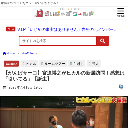
配信者の“ホット”なニュースで“今”がわかる！
MENU
V.I.P「いじめの事実はありません」告発の元メンバーやちゃおに法的措置を準備
ホーム
YouTube
【がんばサーコ】宮迫博之がヒカルの新居訪問！感想は「引いてる
ヒカル
ルームツアー
引越し
芸人
YouTube
【がんばサーコ】宮迫博之がヒカルの新居訪問！感想は
「引いてる」【誕生】
2023年7月18日 19:00