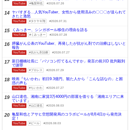
YouTube
亀梨和也
2026.07.26
ヤバすぎる…人気YouTuber、女性から使用済みの〇〇〇が送られて
14
きたと激怒
YouTube
タケヤキ翔
2026.07.31
くみっきー、シンガポール移住の理由を語る
15
YouTube
くみっきー
2026.07.28
膵臓がん公表のYouTuber、再発したが抗がん剤での治療はしないと
16
報告
YouTube
抗がん剤治療
2026.07.27
新日棚橋社長に「パソコン打てるんですか」発言の前川D 批判殺到
17
で謝罪
YouTube
プロレス
2026.07.29
映画『ちいかわ』初日9.3億円。観た人から「こんな話なの」と困
18
惑の声も
YouTube
ちいかわ
2026.07.27
山口達也、湘南に家賃3万4000円の部屋を借りる「湘南エリアに来
19
ています」
YouTube
山口達也
2026.08.03
亀梨和也とアサヒ空想開発局のコラボビールが8月4日から発売決
20
定！
YouTube
ビール
2026.08.03