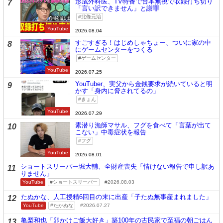
形成外科医、TV特番で台本無視で収録打ち切り
7
「言い訳できません」と謝罪
北條元治
YouTube
2026.08.04
すごすぎる！はじめしゃちょー、ついに家の中
8
にゲームセンターをつくる
ゲームセンター
YouTube
2026.07.25
YouTuber、実父から金銭要求が続いていると明
9
かす「身内に脅されてるの」
きょん
YouTube
2026.07.29
素潜り漁師マサル、フグを食べて「言葉が出て
10
こない」中毒症状を報告
フグ
YouTube
2026.08.01
ショートスリーパー堀大輔、全財産喪失「情けない報告で申し訳あ
11
りません」
YouTube
ショートスリーパー
2026.08.03
たぬかな、人工授精6回目の末に出産「子たぬ無事産まれました」
12
YouTube
たかぬな
2026.07.27
亀梨和也「卵かけご飯大好き」築100年の古民家で至福の朝ごはん
13