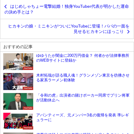
はじめしゃちょー電撃結婚！独身YouTuber代表が明かした運命
の決め手とは？
ヒカキンの娘・ミニキンがついにYouTubeに登場！パパの一面を
見せるヒカキンにほっこり
おすすめの記事
ゆゆうたが闇金に200万円借金？ 何者かが法律事務所
のWEBサイトに登録か
YouTube
木村拓哉が語る職人魂！グランメゾン東京を彷彿させ
る家系ラーメン初体験
YouTube
「令和の虎」出演者の賭けポーカー同席でプリン将軍
が活動休止へ
YouTube
アバンティーズ、元メンバー3名の復帰を発表 準レギ
ュラーに
YouTube