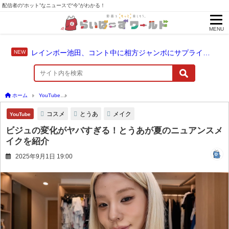
配信者の“ホット”なニュースで“今”がわかる！
MENU
レインボー池田、コント中に相方ジャンボにサプライズ結婚報告
ホーム
YouTube
ビジュの変化がヤバすぎる！とうあが夏のニュアンスメイクを紹介
コスメ
とうあ
メイク
YouTube
ビジュの変化がヤバすぎる！とうあが夏のニュアンスメ
イクを紹介
2025年9月1日 19:00