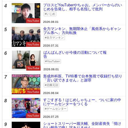
プロスピYouTuberやちゃお。メンバーからのい
4
じめを告発し、相手も名指しで批判
いじめ
YouTube
2026.08.01
全力マンキン、無期限休止「風俗系からギャン
5
ブル系へ」方向転換
全力マンキン
YouTube
2026.07.31
ばんばんざいが今後の活動について報
6
告
YouTuber
YouTube
2026.08.01
形成外科医、TV特番で台本無視で収録打ち切り
7
「言い訳できません」と謝罪
北條元治
YouTube
2026.08.04
すごすぎる！はじめしゃちょー、ついに家の中
8
にゲームセンターをつくる
ゲームセンター
YouTube
2026.07.25
ショートスリーパー堀大輔、全財産喪失「情け
9
ない報告で申し訳ありません」