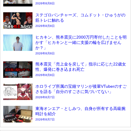
2026年8月8日
ステゴロパンチャーズ、コムドット・ひゅうがの
筋トレに触れる
2026年8月8日
ヒカキン、熊本震災に2000万円寄付したことを明
かす「ヒカキンと一緒に支援の輪を広げません
か？」
2026年8月8日
熊本震災「売上金を戻して」指示に応じた22歳女
性、爆発に巻き込まれ死亡
2026年8月8日
ホロライブ所属の宝鐘マリンが後輩VTuberのすご
さを語る「自分のすごさに気づいてない」
2026年8月7日
東海オンエア・としみつ、自身が所有する高級腕
時計を紹介
2026年8月7日