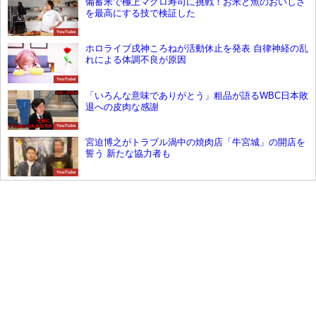
備蓄米で極上マグロ寿司に挑戦！お米と魚のおいしさ
を最高にする技で検証した
YouTube
ホロライブ戌神ころねが活動休止を発表 自律神経の乱
れによる体調不良が原因
YouTube
「いろんな意味でありがとう」粗品が語るWBC日本敗
退への皮肉な感謝
YouTube
宮迫博之がトラブル渦中の焼肉店「牛宮城」の開店を
誓う 新たな協力者も
YouTube