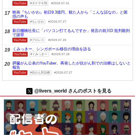
YouTube
タケヤキ翔
2026.07.31
映画『ちいかわ』初日9.3億円。観た人から「こんな話なの」と困
17
惑の声も
YouTube
ちいかわ
2026.07.27
新日棚橋社長に「パソコン打てるんですか」発言の前川D 批判殺到
18
で謝罪
YouTube
プロレス
2026.07.29
くみっきー、シンガポール移住の理由を語る
19
YouTube
くみっきー
2026.07.28
膵臓がん公表のYouTuber、再発したが抗がん剤での治療はしないと
20
報告
YouTube
抗がん剤治療
2026.07.27
@livers_world さんのポストを見る