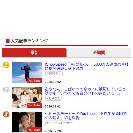
人気記事ランキング
最新
全期間
IShowSpeed「空に飛ぶぞ」6000万人達成の直後
1
に風船破裂→落下流血
6000万人
YouTube
2026.08.02
あやなん、しばゆーの今カノに嫉妬していると
2
明かす「いつまでも自分のものみたいに…」
あやなん
YouTube
2026.08.01
ヘビースモーカーのYouTuber、不摂生が原因で
3
の入院＆手術を報告
ヘビースモーカー
YouTube
2026.07.28