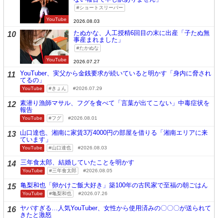
ショートスリーパー
YouTube
2026.08.03
たぬかな、人工授精6回目の末に出産「子たぬ無
10
事産まれました」
たかぬな
YouTube
2026.07.27
YouTuber、実父から金銭要求が続いていると明かす「身内に脅され
11
てるの」
YouTube
きょん
2026.07.29
素潜り漁師マサル、フグを食べて「言葉が出てこない」中毒症状を
12
報告
YouTube
フグ
2026.08.01
山口達也、湘南に家賃3万4000円の部屋を借りる「湘南エリアに来
13
ています」
YouTube
山口達也
2026.08.03
三年食太郎、結婚していたことを明かす
14
YouTube
三年食太郎
2026.08.05
亀梨和也「卵かけご飯大好き」築100年の古民家で至福の朝ごはん
15
YouTube
亀梨和也
2026.07.26
ヤバすぎる…人気YouTuber、女性から使用済みの〇〇〇が送られて
16
きたと激怒