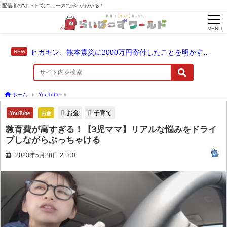
配信者の“ホット”なニュースで“今”がわかる！
MENU
ヒカキン、熊本震災に2000万円寄付したことを明かす「ヒカキンと一緒に支援の輪を広げませんか？」
ホーム
YouTube
教育費が高すぎる！【3児ママ】リアルな悩みをドライブしながらぶ
お金
子育て
YouTube
お金
教育費が高すぎる！【3児ママ】リアルな悩みをドライ
ブしながらぶっちゃける
2023年5月28日 21:00