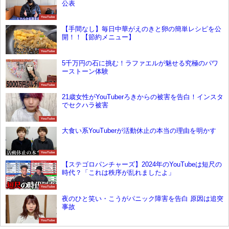
公表
YouTube
【手間なし】毎日中華がえのきと卵の簡単レシピを公
開！！【節約メニュー】
YouTube
5千万円の石に挑む！ラファエルが魅せる究極のパワ
ーストーン体験
YouTube
21歳女性がYouTuberろきからの被害を告白！インスタ
でセクハラ被害
YouTube
大食い系YouTuberが活動休止の本当の理由を明かす
YouTube
【ステゴロパンチャーズ】2024年のYouTubeは短尺の
時代？「これは秩序が乱れましたよ」
YouTube
夜のひと笑い・こうがパニック障害を告白 原因は追突
事故
YouTube