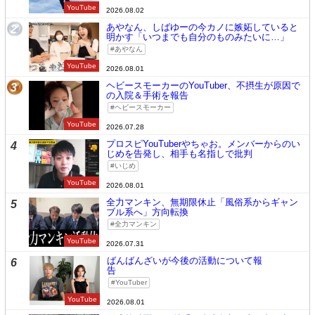
YouTube
2026.08.02
あやなん、しばゆーの今カノに嫉妬していると
2
明かす「いつまでも自分のものみたいに…」
あやなん
YouTube
2026.08.01
ヘビースモーカーのYouTuber、不摂生が原因で
3
の入院＆手術を報告
ヘビースモーカー
YouTube
2026.07.28
プロスピYouTuberやちゃお。メンバーからのい
4
じめを告発し、相手も名指しで批判
いじめ
YouTube
2026.08.01
全力マンキン、無期限休止「風俗系からギャン
5
ブル系へ」方向転換
全力マンキン
YouTube
2026.07.31
ばんばんざいが今後の活動について報
6
告
YouTuber
YouTube
2026.08.01