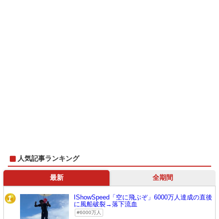
人気記事ランキング
最新
全期間
IShowSpeed「空に飛ぶぞ」6000万人達成の直後
1
に風船破裂→落下流血
6000万人