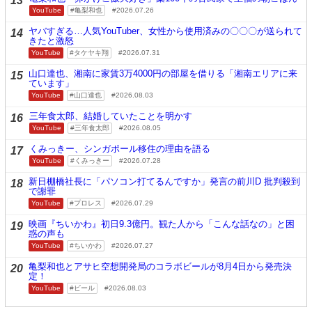
13
YouTube
亀梨和也
2026.07.26
ヤバすぎる…人気YouTuber、女性から使用済みの〇〇〇が送られて
14
きたと激怒
YouTube
タケヤキ翔
2026.07.31
山口達也、湘南に家賃3万4000円の部屋を借りる「湘南エリアに来
15
ています」
YouTube
山口達也
2026.08.03
三年食太郎、結婚していたことを明かす
16
YouTube
三年食太郎
2026.08.05
くみっきー、シンガポール移住の理由を語る
17
YouTube
くみっきー
2026.07.28
新日棚橋社長に「パソコン打てるんですか」発言の前川D 批判殺到
18
で謝罪
YouTube
プロレス
2026.07.29
映画『ちいかわ』初日9.3億円。観た人から「こんな話なの」と困
19
惑の声も
YouTube
ちいかわ
2026.07.27
亀梨和也とアサヒ空想開発局のコラボビールが8月4日から発売決
20
定！
YouTube
ビール
2026.08.03