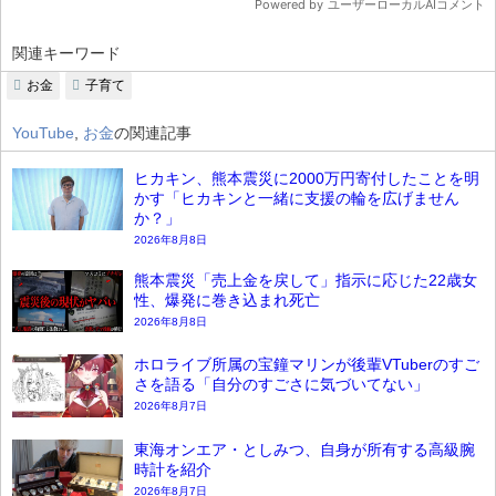
関連キーワード
お金
子育て
YouTube
,
お金
の関連記事
ヒカキン、熊本震災に2000万円寄付したことを明
かす「ヒカキンと一緒に支援の輪を広げません
か？」
2026年8月8日
熊本震災「売上金を戻して」指示に応じた22歳女
性、爆発に巻き込まれ死亡
2026年8月8日
ホロライブ所属の宝鐘マリンが後輩VTuberのすご
さを語る「自分のすごさに気づいてない」
2026年8月7日
東海オンエア・としみつ、自身が所有する高級腕
時計を紹介
2026年8月7日