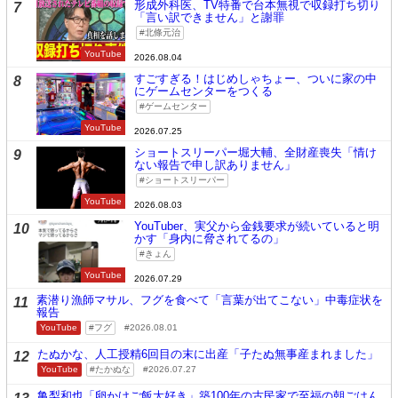
形成外科医、TV特番で台本無視で収録打ち切り
7
「言い訳できません」と謝罪
北條元治
YouTube
2026.08.04
すごすぎる！はじめしゃちょー、ついに家の中
8
にゲームセンターをつくる
ゲームセンター
YouTube
2026.07.25
ショートスリーパー堀大輔、全財産喪失「情け
9
ない報告で申し訳ありません」
ショートスリーパー
YouTube
2026.08.03
YouTuber、実父から金銭要求が続いていると明
10
かす「身内に脅されてるの」
きょん
YouTube
2026.07.29
素潜り漁師マサル、フグを食べて「言葉が出てこない」中毒症状を
11
報告
YouTube
フグ
2026.08.01
たぬかな、人工授精6回目の末に出産「子たぬ無事産まれました」
12
YouTube
たかぬな
2026.07.27
亀梨和也「卵かけご飯大好き」築100年の古民家で至福の朝ごはん