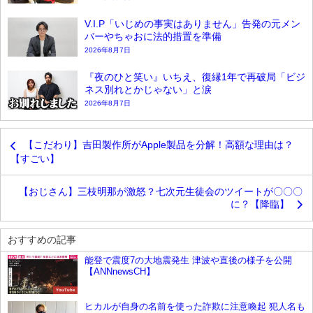
V.I.P「いじめの事実はありません」告発の元メン
バーやちゃおに法的措置を準備
2026年8月7日
『夜のひと笑い』いちえ、復縁1年で再破局「ビジ
ネス別れとかじゃない」と涙
2026年8月7日
【こだわり】吉田製作所がApple製品を分解！高額な理由は？
【すごい】
【おじさん】三枝明那が激怒？七次元生徒会のツイートが〇〇〇
に？【降臨】
おすすめの記事
能登で震度7の大地震発生 津波や直後の様子を公開
【ANNnewsCH】
YouTube
ヒカルが自身の名前を使った詐欺に注意喚起 犯人名も