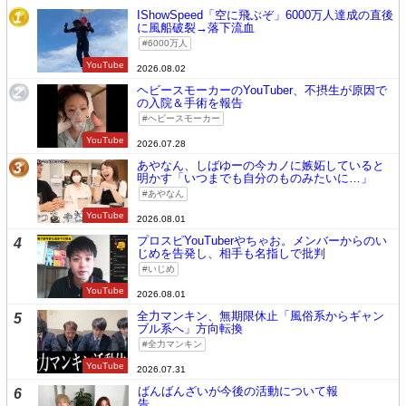
IShowSpeed「空に飛ぶぞ」6000万人達成の直後
1
に風船破裂→落下流血
6000万人
YouTube
2026.08.02
ヘビースモーカーのYouTuber、不摂生が原因で
2
の入院＆手術を報告
ヘビースモーカー
YouTube
2026.07.28
あやなん、しばゆーの今カノに嫉妬していると
3
明かす「いつまでも自分のものみたいに…」
あやなん
YouTube
2026.08.01
プロスピYouTuberやちゃお。メンバーからのい
4
じめを告発し、相手も名指しで批判
いじめ
YouTube
2026.08.01
全力マンキン、無期限休止「風俗系からギャン
5
ブル系へ」方向転換
全力マンキン
YouTube
2026.07.31
ばんばんざいが今後の活動について報
6
告