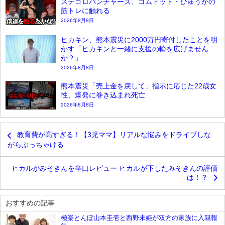
ステゴロパンチャーズ、コムドット・ひゅうがの
筋トレに触れる
2026年8月8日
ヒカキン、熊本震災に2000万円寄付したことを明
かす「ヒカキンと一緒に支援の輪を広げません
か？」
2026年8月8日
熊本震災「売上金を戻して」指示に応じた22歳女
性、爆発に巻き込まれ死亡
2026年8月8日
教育費が高すぎる！【3児ママ】リアルな悩みをドライブしな
がらぶっちゃける
ヒカルがみそきんを辛口レビュー ヒカルが下したみそきんの評価
は！？
おすすめの記事
極楽とんぼ山本圭壱と西野未姫が双方の家族に入籍報