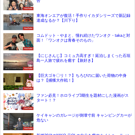
告
YouTube
東海オンエアが復活！手作りイカダシリーズで新記録
達成なるか？【川下り】
YouTube
コムドット・やまと、憧れ続けたワンオク・takaと対
面！「ワンオクは青春そのもの」
YouTube
【にじさんじ】コミュ力高すぎ！延泊しまくった石垣
島一人旅で疲れを癒す【旅好き】
YouTube
【巨大ゴキ〇リ！？】ちろぴのに届いた荷物の中身
は？【捕獲大作戦！】
YouTube
ファン必見！ホロライブ3期生を題材にした漫画がス
タート！？
YouTube
ケイキャンのガレージが倒壊寸前 キャンピングカーが
危ない
YouTube