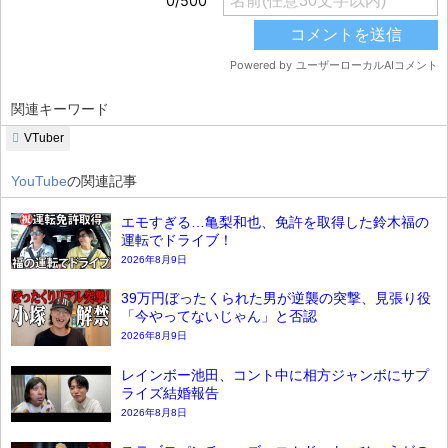
関連キーワード
VTuber
YouTube
の関連記事
エモすぎる…亀梨和也、免許を取得した鈴木福の
運転でドライブ！
2026年8月9日
39万円ぼったくられた男が逆襲の突撃、見張り役
「今やってないじゃん」と否認
2026年8月9日
レインボー池田、コント中に相方ジャンボにサプ
ライズ結婚報告
2026年8月8日