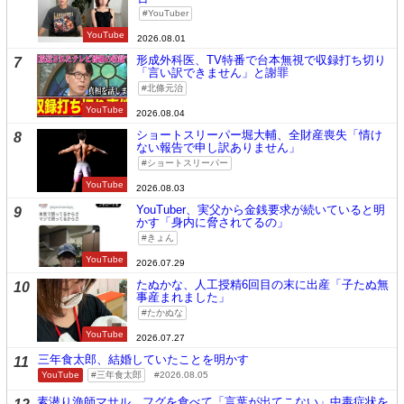
YouTuber
YouTube
2026.08.01
形成外科医、TV特番で台本無視で収録打ち切り
7
「言い訳できません」と謝罪
北條元治
YouTube
2026.08.04
ショートスリーパー堀大輔、全財産喪失「情け
8
ない報告で申し訳ありません」
ショートスリーパー
YouTube
2026.08.03
YouTuber、実父から金銭要求が続いていると明
9
かす「身内に脅されてるの」
きょん
YouTube
2026.07.29
たぬかな、人工授精6回目の末に出産「子たぬ無
10
事産まれました」
たかぬな
YouTube
2026.07.27
三年食太郎、結婚していたことを明かす
11
YouTube
三年食太郎
2026.08.05
素潜り漁師マサル、フグを食べて「言葉が出てこない」中毒症状を