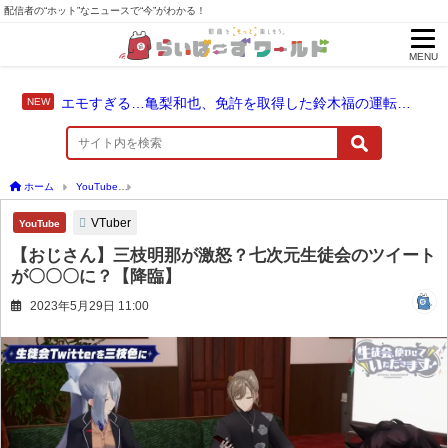
配信者の“ホット”なニュースで“今”がわかる！
MENU
エモすぎる…亀梨和也、免許を取得した鈴木福の運転でドライブ！
ホーム
YouTube
【おじさん】三枝明那が激怒？七次元生徒会のツイートが〇〇〇に
VTuber
YouTube
【おじさん】三枝明那が激怒？七次元生徒会のツイート
が〇〇〇に？【降臨】
2023年5月29日 11:00