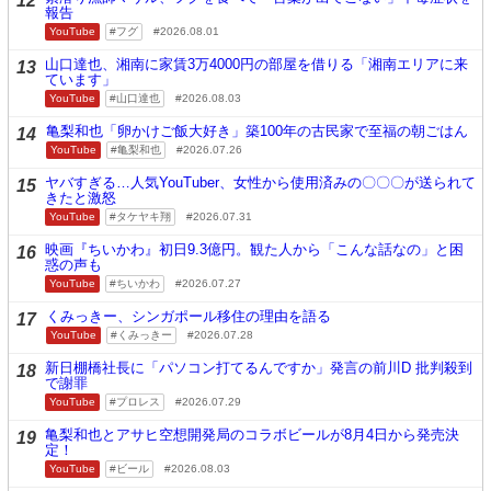
12
報告
YouTube
フグ
2026.08.01
山口達也、湘南に家賃3万4000円の部屋を借りる「湘南エリアに来
13
ています」
YouTube
山口達也
2026.08.03
亀梨和也「卵かけご飯大好き」築100年の古民家で至福の朝ごはん
14
YouTube
亀梨和也
2026.07.26
ヤバすぎる…人気YouTuber、女性から使用済みの〇〇〇が送られて
15
きたと激怒
YouTube
タケヤキ翔
2026.07.31
映画『ちいかわ』初日9.3億円。観た人から「こんな話なの」と困
16
惑の声も
YouTube
ちいかわ
2026.07.27
くみっきー、シンガポール移住の理由を語る
17
YouTube
くみっきー
2026.07.28
新日棚橋社長に「パソコン打てるんですか」発言の前川D 批判殺到
18
で謝罪
YouTube
プロレス
2026.07.29
亀梨和也とアサヒ空想開発局のコラボビールが8月4日から発売決
19
定！
YouTube
ビール
2026.08.03