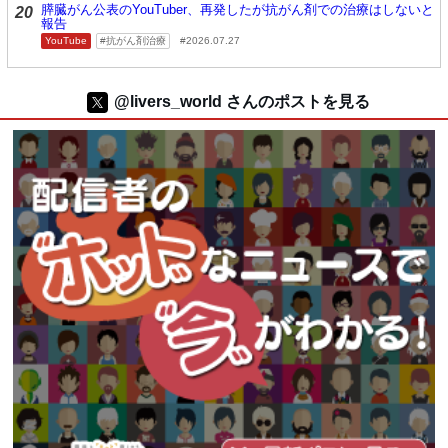
膵臓がん公表のYouTuber、再発したが抗がん剤での治療はしないと
20
報告
YouTube
抗がん剤治療
2026.07.27
@livers_world さんのポストを見る