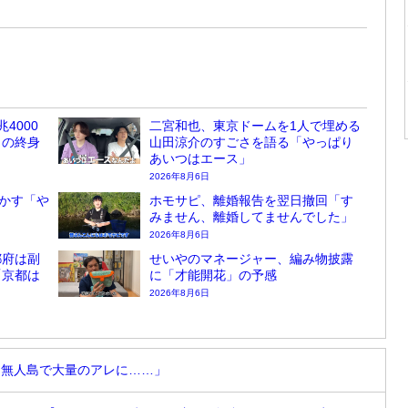
4000
二宮和也、東京ドームを1人で埋める
しの終身
山田涼介のすごさを語る「やっぱり
あいつはエース」
2026年8月6日
かす「や
ホモサピ、離婚報告を翌日撤回「す
みません、離婚してませんでした」
2026年8月6日
都府は副
せいやのマネージャー、編み物披露
「京都は
に「才能開花」の予感
2026年8月6日
「無人島で大量のアレに……」