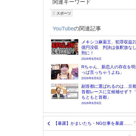
関連キーワード
スポーツ
YouTube
の関連記事
メキシコ麻薬王、犯罪収益2兆
億円没収 判決は仮釈放な
刑に！
2026年8月6日
Rちゃん、新恋人の存在を明
っぱ言っちゃうよね」
2026年8月6日
副首都に選ばれるのは…京
首都レースに立候補せず？
もともと首都」
2026年8月6日
【暴露】かまいたち・NG仕事を暴露……