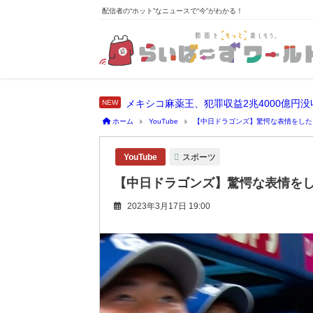
配信者の“ホット”なニュースで“今”がわかる！
メキシコ麻薬王、犯罪収益2兆4000億円
ホーム
YouTube
【中日ドラゴンズ】驚愕な表情をした
スポーツ
YouTube
【中日ドラゴンズ】驚愕な表情を
2023年3月17日 19:00