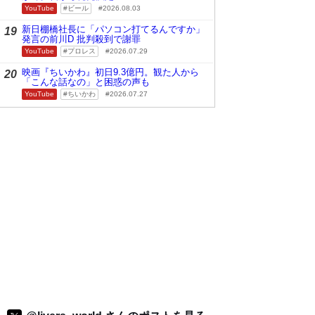
YouTube
ビール
2026.08.03
新日棚橋社長に「パソコン打てるんですか」
19
発言の前川D 批判殺到で謝罪
YouTube
プロレス
2026.07.29
映画『ちいかわ』初日9.3億円。観た人から
20
「こんな話なの」と困惑の声も
YouTube
ちいかわ
2026.07.27