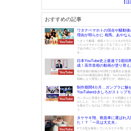
【ほ
おすすめの記事
ワタナベマホトの現在や騒動後
理由が明らかに 相馬、あやな
ェネシスワンメンバーが告白
へきトラ劇場・相馬トランジスタが5月2
YouTube
っちゃけマホトに会ってる？元ジェネワ
であの頃について語り合いました』と題
を...
日本YouTube史上最速で1億回
成！高市首相の動画が塗り替え
高市首相の動画が9日間で1億再生を達成
YouTube
YouTube最速記録を更新。YouTube
戦略により実現した数字だが、純粋な人..
制作期間4カ月…ガンプラに魅
YouTuberゆきしろがストップ
ン動画の作成秘話を大公開！
ガンダムに登場するロボットや戦艦など
YouTube
ルにした「ガンプラ」が、売り切れにな
を集めているのはご存知だろうか？ 今回
ュ...
タケヤキ翔、救急車に運ばれ入
た！？「一旦は大丈夫」
Xで入院を報告していたタケヤキ翔。どう
YouTube