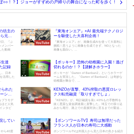
ぼ○○！？】ジョーがすずめの戸締りの舞台になった町を歩く！
の坊主の
『東海オンエア』×AI 最先端テクノロジ
んら元ジ
ーを駆使した大喜利企画！
2日、『ぶ
『東海オンエア』が、画像生成AIを使って大喜利に
YouTube
ンメンバー
挑戦！思うように画像を生成できず、NGとなった
した動画
画像も面白い。...
再生達
【ポッキー】恐怖の幼稚園に入園！逃げ
た記録
切れるのか！？【謎解きホラー】
し、日本
ポッキーが「Garten of Banban2」というホラーゲ
YouTube
広告を活用した
ームを実況した。「Garten of Banban2」は奇妙な
.
幼稚園が舞台で、...
せられた
KENZOが直撃、43%搾取の悪質ロレッ
モーショ
クス転売融資「取りすぎでしょ」
をプラモデ
『KENZO』が、時計融資を装い43%もの手数料を
YouTube
るほど人気
抜く悪質な資金調達屋に直撃した。埼玉での張り込
インタビ
みから尾行、路上での直接対決に至るまでの緊迫...
院してい
【ボンソワールTV】寿司は無理だった
フランス人が日本の寿司に大感動
やら40度
ボンソワールTVは外国人から見た日本の良さを紹介
YouTube