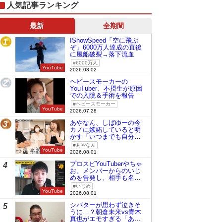
人気記事ランキング
最新
全期間
IShowSpeed「空に飛ぶ
1
ぞ」6000万人達成の直後
に風船破裂→落下流血
6000万人
YouTube
2026.08.02
ヘビースモーカーの
2
YouTuber、不摂生が原因
での入院＆手術を報告
ヘビースモーカー
YouTube
2026.07.28
あやなん、しばゆーの今
3
カノに嫉妬していると明
かす「いつまでも自分の
ものみたいに…」
あやなん
YouTube
2026.08.01
プロスピYouTuberやちゃ
4
お。メンバーからのいじ
めを告発し、相手も名指
しで批判
いじめ
YouTube
2026.08.01
シバターが思わず泣きそ
5
うに…？朝倉未来vs青木
真也がエモすぎる「あの