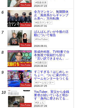
時の桜庭和志は今の青木
朝倉未来
真也」
YouTube
2026.07.23
全力マンキン、無期限休
6
止「風俗系からギャンブ
ル系へ」方向転換
全力マンキン
YouTube
2026.07.31
ばんばんざいが今後の活
7
動について報告
YouTuber
YouTube
2026.08.01
形成外科医、TV特番で台
8
本無視で収録打ち切り
「言い訳できません」と
謝罪
北條元治
YouTube
2026.08.04
すごすぎる！はじめしゃ
9
ちょー、ついに家の中に
ゲームセンターをつくる
ゲームセンター
YouTube
2026.07.25
YouTuber、実父から金銭
10
要求が続いていると明か
す「身内に脅されてる
の」
きょん
YouTube
2026.07.29