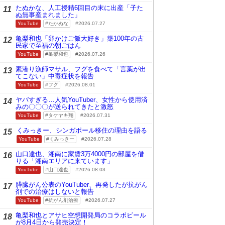
たぬかな、人工授精6回目の末に出産「子た
11
ぬ無事産まれました」
YouTube
たかぬな
2026.07.27
亀梨和也「卵かけご飯大好き」築100年の古
12
民家で至福の朝ごはん
YouTube
亀梨和也
2026.07.26
素潜り漁師マサル、フグを食べて「言葉が出
13
てこない」中毒症状を報告
YouTube
フグ
2026.08.01
ヤバすぎる…人気YouTuber、女性から使用済
14
みの〇〇〇が送られてきたと激怒
YouTube
タケヤキ翔
2026.07.31
くみっきー、シンガポール移住の理由を語る
15
YouTube
くみっきー
2026.07.28
山口達也、湘南に家賃3万4000円の部屋を借
16
りる「湘南エリアに来ています」
YouTube
山口達也
2026.08.03
膵臓がん公表のYouTuber、再発したが抗がん
17
剤での治療はしないと報告
YouTube
抗がん剤治療
2026.07.27
亀梨和也とアサヒ空想開発局のコラボビール
18
が8月4日から発売決定！