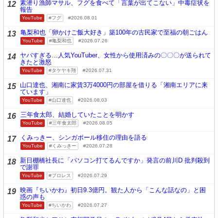
素潜り漁師マサル、フグを食べて「言葉が出てこない」中毒症状を
12
報告
YouTube
フグ
2026.08.01
亀梨和也「卵かけご飯大好き」築100年の古民家で至福の朝ごはん
13
YouTube
亀梨和也
2026.07.26
ヤバすぎる…人気YouTuber、女性から使用済みの〇〇〇が送られて
14
きたと激怒
YouTube
タケヤキ翔
2026.07.31
山口達也、湘南に家賃3万4000円の部屋を借りる「湘南エリアに来
15
ています」
YouTube
山口達也
2026.08.03
三年食太郎、結婚していたことを明かす
16
YouTube
三年食太郎
2026.08.05
くみっきー、シンガポール移住の理由を語る
17
YouTube
くみっきー
2026.07.28
新日棚橋社長に「パソコン打てるんですか」発言の前川D 批判殺到
18
で謝罪
YouTube
プロレス
2026.07.29
映画『ちいかわ』初日9.3億円。観た人から「こんな話なの」と困
19
惑の声も
YouTube
ちいかわ
2026.07.27