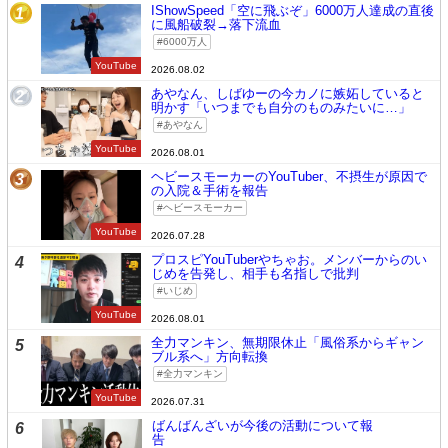
IShowSpeed「空に飛ぶぞ」6000万人達成の直後
1
に風船破裂→落下流血
6000万人
YouTube
2026.08.02
あやなん、しばゆーの今カノに嫉妬していると
2
明かす「いつまでも自分のものみたいに…」
あやなん
YouTube
2026.08.01
ヘビースモーカーのYouTuber、不摂生が原因で
3
の入院＆手術を報告
ヘビースモーカー
YouTube
2026.07.28
プロスピYouTuberやちゃお。メンバーからのい
4
じめを告発し、相手も名指しで批判
いじめ
YouTube
2026.08.01
全力マンキン、無期限休止「風俗系からギャン
5
ブル系へ」方向転換
全力マンキン
YouTube
2026.07.31
ばんばんざいが今後の活動について報
6
告