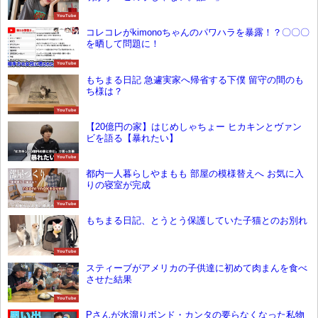
YouTube
コレコレがkimonoちゃんのパワハラを暴露！？〇〇〇
を晒して問題に！
YouTube
もちまる日記 急遽実家へ帰省する下僕 留守の間のも
ち様は？
YouTube
【20億円の家】はじめしゃちょー ヒカキンとヴァン
ビを語る【暴れたい】
YouTube
都内一人暮らしやまもも 部屋の模様替えへ お気に入
りの寝室が完成
YouTube
もちまる日記、とうとう保護していた子猫とのお別れ
YouTube
スティーブがアメリカの子供達に初めて肉まんを食べ
させた結果
YouTube
Pさんが水溜りボンド・カンタの要らなくなった私物