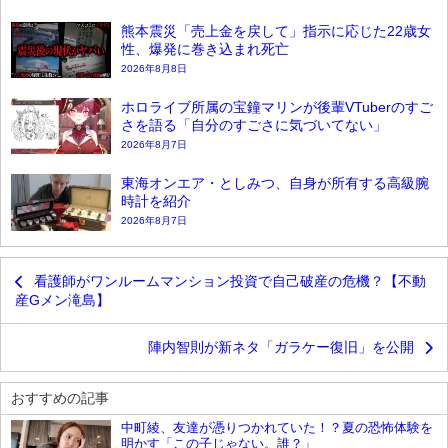
熊本震災「売上金を戻して」指示に応じた22歳女
性、爆発に巻き込まれ死亡
2026年8月8日
ホロライブ所属の宝鐘マリンが後輩VTuberのすご
さを語る「自分のすごさに気づいてない」
2026年8月7日
東海オンエア・としみつ、自身が所有する高級腕
時計を紹介
2026年8月7日
看護師がワンルームマンション投資で自己破産の危機？【不動
産Gメン滝島】
陣内智則が新ネタ「ガラケー復旧」を公開
おすすめの記事
中町綾、友達が憑りつかれていた！？夏の恐怖体験を
明かす「この子じゃない。誰？」