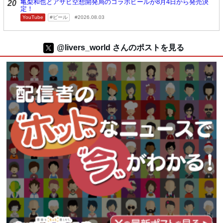
亀梨和也とアサヒ空想開発局のコラボビールが8月4日から発売決
20
定！
YouTube
ビール
2026.08.03
@livers_world さんのポストを見る