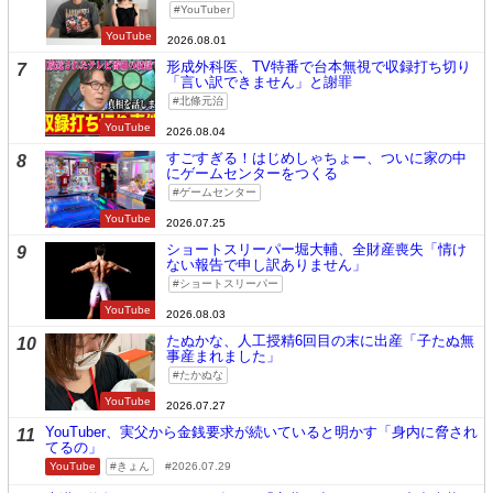
YouTuber
YouTube
2026.08.01
形成外科医、TV特番で台本無視で収録打ち切り
7
「言い訳できません」と謝罪
北條元治
YouTube
2026.08.04
すごすぎる！はじめしゃちょー、ついに家の中
8
にゲームセンターをつくる
ゲームセンター
YouTube
2026.07.25
ショートスリーパー堀大輔、全財産喪失「情け
9
ない報告で申し訳ありません」
ショートスリーパー
YouTube
2026.08.03
たぬかな、人工授精6回目の末に出産「子たぬ無
10
事産まれました」
たかぬな
YouTube
2026.07.27
YouTuber、実父から金銭要求が続いていると明かす「身内に脅され
11
てるの」
YouTube
きょん
2026.07.29