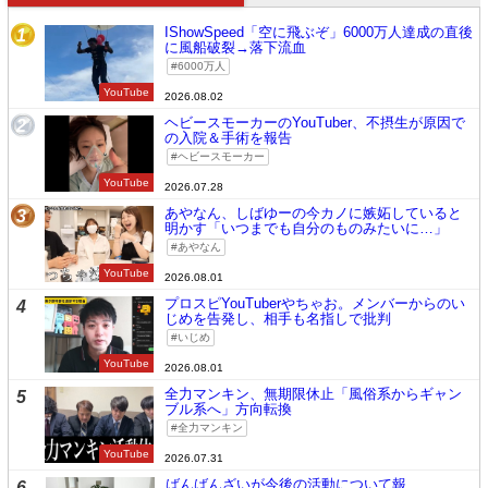
IShowSpeed「空に飛ぶぞ」6000万人達成の直後
1
に風船破裂→落下流血
6000万人
YouTube
2026.08.02
ヘビースモーカーのYouTuber、不摂生が原因で
2
の入院＆手術を報告
ヘビースモーカー
YouTube
2026.07.28
あやなん、しばゆーの今カノに嫉妬していると
3
明かす「いつまでも自分のものみたいに…」
あやなん
YouTube
2026.08.01
プロスピYouTuberやちゃお。メンバーからのい
4
じめを告発し、相手も名指しで批判
いじめ
YouTube
2026.08.01
全力マンキン、無期限休止「風俗系からギャン
5
ブル系へ」方向転換
全力マンキン
YouTube
2026.07.31
ばんばんざいが今後の活動について報
6