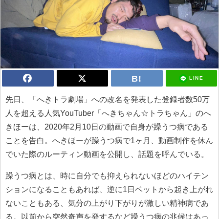
LINE
先日、「へきトラ劇場」への改名を発表した登録者数50万
人を超える人気YouTuber「へきちゃん☆トラちゃん」のへ
きほーは、2020年2月10日の動画で自身が躁うつ病である
ことを告白。へきほーが躁うつ病で1ヶ月、動画制作を休ん
でいた際のルーティン動画を公開し、話題を呼んでいる。
躁うつ病とは、時に自分でも抑えられないほどのハイテン
ションになることもあれば、逆に1日ベットから起き上がれ
ないこともある、気分の上がり下がりが激しい精神病であ
る。以前から突然奇声を発するなど躁うつ病の兆候はあっ