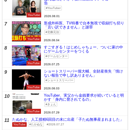
告
YouTuber
YouTube
2026.08.01
形成外科医、TV特番で台本無視で収録打ち切り
7
「言い訳できません」と謝罪
北條元治
YouTube
2026.08.04
すごすぎる！はじめしゃちょー、ついに家の中
8
にゲームセンターをつくる
ゲームセンター
YouTube
2026.07.25
ショートスリーパー堀大輔、全財産喪失「情け
9
ない報告で申し訳ありません」
ショートスリーパー
YouTube
2026.08.03
YouTuber、実父から金銭要求が続いていると明
10
かす「身内に脅されてるの」
きょん
YouTube
2026.07.29
たぬかな、人工授精6回目の末に出産「子たぬ無事産まれました」
11
YouTube
たかぬな
2026.07.27