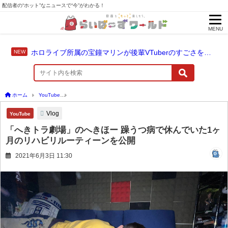
配信者の“ホット”なニュースで“今”がわかる！
MENU
ホロライブ所属の宝鐘マリンが後輩VTuberのすごさを語る「自分のすごさに気づいてない」
ホーム
YouTube
「へきトラ劇場」のへきほー 躁うつ病で休んでいた1ヶ月のリハビ
Vlog
YouTube
「へきトラ劇場」のへきほー 躁うつ病で休んでいた1ヶ
月のリハビリルーティーンを公開
2021年6月3日 11:30