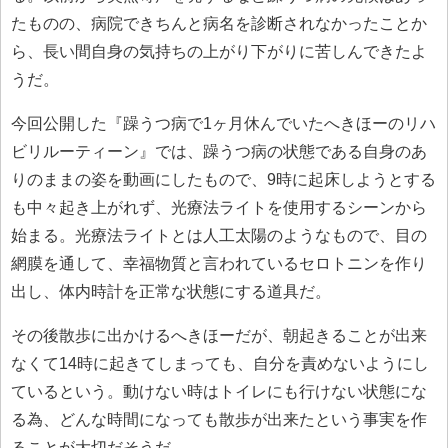
たものの、病院できちんと病名を診断されなかったことか
ら、長い間自身の気持ちの上がり下がりに苦しんできたよ
うだ。
今回公開した『躁うつ病で1ヶ月休んでいたへきほーのリハ
ビリルーティーン』では、躁うつ病の状態である自身のあ
りのままの姿を動画にしたもので、9時に起床しようとする
も中々起き上がれず、光療法ライトを使用するシーンから
始まる。光療法ライトとは人工太陽のようなもので、目の
網膜を通して、幸福物質と言われているセロトニンを作り
出し、体内時計を正常な状態にする道具だ。
その後散歩に出かけるへきほーだが、朝起きることが出来
なくて14時に起きてしまっても、自分を責めないようにし
ているという。動けない時はトイレにも行けない状態にな
る為、どんな時間になっても散歩が出来たという事実を作
ることが大切だそうだ。