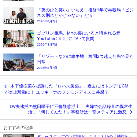
『夜のひと笑い』いちえ、復縁1年で再破局「ビジ
ネス別れとかじゃない」と涙
2026年8月7日
ゴブリン相馬、MYの裏にいると噂される元
YouTuber〇〇〇について質問
2026年8月7日
「リゾートなのに紛争地」検問2つ越えた先で見た
日常
2026年8月7日
木下優樹菜を提訴した『ロハス製薬』、過去にはトンデモCM
が炎上騒動に！ ユッキーナのフジモンディスに共感？
DV夫逮捕の熊田曜子に不倫疑惑浮上！ 夫婦で会話録音の異常生
活…「何してんだ！」事務所は一部メディアに激怒
おすすめの記事
ぎしvsスタッフの大喧嘩ドッキリ！みゆの「神対応」