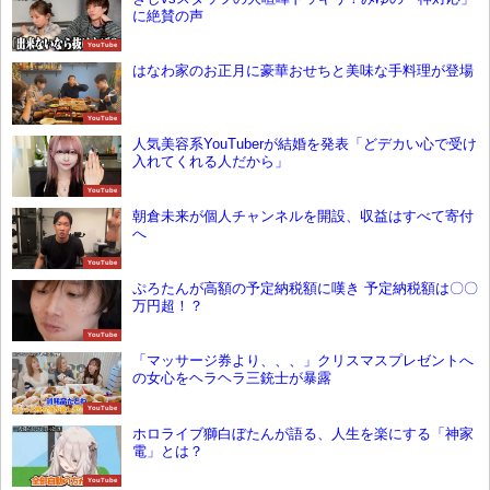
に絶賛の声
YouTube
はなわ家のお正月に豪華おせちと美味な手料理が登場
YouTube
人気美容系YouTuberが結婚を発表「どデカい心で受け
入れてくれる人だから」
YouTube
朝倉未来が個人チャンネルを開設、収益はすべて寄付
へ
YouTube
ぷろたんが高額の予定納税額に嘆き 予定納税額は〇〇
万円超！？
YouTube
「マッサージ券より、、、」クリスマスプレゼントへ
の女心をヘラヘラ三銃士が暴露
YouTube
ホロライブ獅白ぼたんが語る、人生を楽にする「神家
電」とは？
YouTube