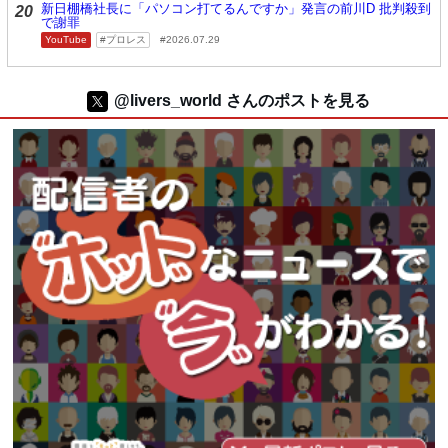
新日棚橋社長に「パソコン打てるんですか」発言の前川D 批判殺到
20
で謝罪
YouTube
プロレス
2026.07.29
@livers_world さんのポストを見る