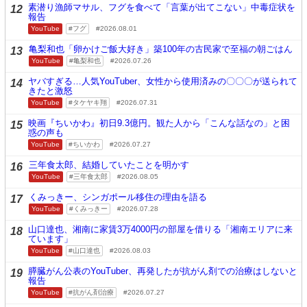
素潜り漁師マサル、フグを食べて「言葉が出てこない」中毒症状を
12
報告
YouTube
フグ
2026.08.01
亀梨和也「卵かけご飯大好き」築100年の古民家で至福の朝ごはん
13
YouTube
亀梨和也
2026.07.26
ヤバすぎる…人気YouTuber、女性から使用済みの〇〇〇が送られて
14
きたと激怒
YouTube
タケヤキ翔
2026.07.31
映画『ちいかわ』初日9.3億円。観た人から「こんな話なの」と困
15
惑の声も
YouTube
ちいかわ
2026.07.27
三年食太郎、結婚していたことを明かす
16
YouTube
三年食太郎
2026.08.05
くみっきー、シンガポール移住の理由を語る
17
YouTube
くみっきー
2026.07.28
山口達也、湘南に家賃3万4000円の部屋を借りる「湘南エリアに来
18
ています」
YouTube
山口達也
2026.08.03
膵臓がん公表のYouTuber、再発したが抗がん剤での治療はしないと
19
報告
YouTube
抗がん剤治療
2026.07.27