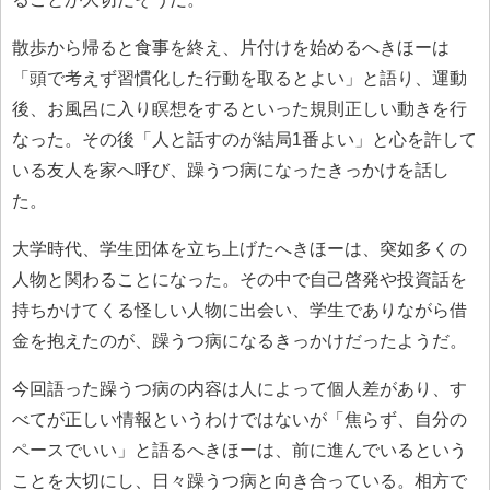
散歩から帰ると食事を終え、片付けを始めるへきほーは
「頭で考えず習慣化した行動を取るとよい」と語り、運動
後、お風呂に入り瞑想をするといった規則正しい動きを行
なった。その後「人と話すのが結局1番よい」と心を許して
いる友人を家へ呼び、躁うつ病になったきっかけを話し
た。
大学時代、学生団体を立ち上げたへきほーは、突如多くの
人物と関わることになった。その中で自己啓発や投資話を
持ちかけてくる怪しい人物に出会い、学生でありながら借
金を抱えたのが、躁うつ病になるきっかけだったようだ。
今回語った躁うつ病の内容は人によって個人差があり、す
べてが正しい情報というわけではないが「焦らず、自分の
ペースでいい」と語るへきほーは、前に進んでいるという
ことを大切にし、日々躁うつ病と向き合っている。相方で