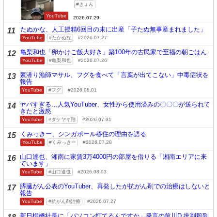
きょん
YouTube
2026.07.29
たぬかな、人工授精6回目の末に出産「子たぬ無事産まれました」
11
YouTube
たかぬな
2026.07.27
亀梨和也「卵かけご飯大好き」築100年の古民家で至福の朝ごはん
12
YouTube
亀梨和也
2026.07.26
素潜り漁師マサル、フグを食べて「言葉が出てこない」中毒症状を
13
報告
YouTube
フグ
2026.08.01
ヤバすぎる…人気YouTuber、女性から使用済みの〇〇〇が送られて
14
きたと激怒
YouTube
タケヤキ翔
2026.07.31
くみっきー、シンガポール移住の理由を語る
15
YouTube
くみっきー
2026.07.28
山口達也、湘南に家賃3万4000円の部屋を借りる「湘南エリアに来
16
ています」
YouTube
山口達也
2026.08.03
膵臓がん公表のYouTuber、再発したが抗がん剤での治療はしないと
17
報告
YouTube
抗がん剤治療
2026.07.27
新日棚橋社長に「パソコン打てるんですか」発言の前川D 批判殺到