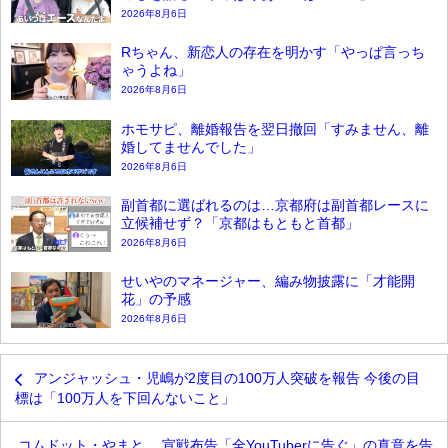
2026年8月6日
Rちゃん、新恋人の存在を明かす「やっぱ言っち
ゃうよね」
2026年8月6日
ホモサピ、離婚報告を翌日撤回「すみません、離
婚してませんでした」
2026年8月6日
副首都に選ばれるのは…京都府は副首都レースに
立候補せず？「京都はもともと首都」
2026年8月6日
せいやのマネージャー、編み物披露に「才能開
花」の予感
2026年8月6日
アンジャッシュ・児嶋が2度目の100万人突破を報告 今後の目
標は「100万人を下回んないこと」
コムドット・やまと、 宣戦布告「全YouTuberに告ぐ」の真意を告