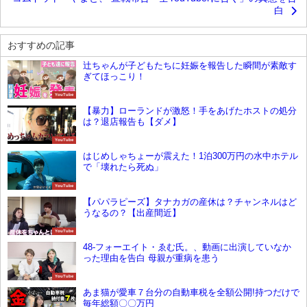
白
おすすめの記事
辻ちゃんが子どもたちに妊娠を報告した瞬間が素敵す
ぎてほっこり！
YouTube
【暴力】ローランドが激怒！手をあげたホストの処分
は？退店報告も【ダメ】
YouTube
はじめしゃちょーが震えた！1泊300万円の水中ホテル
で「壊れたら死ぬ」
YouTube
【パパラピーズ】タナカガの産休は？チャンネルはど
うなるの？【出産間近】
YouTube
48-フォーエイト・ゑむ氏。、動画に出演していなか
った理由を告白 母親が重病を患う
YouTube
あま猫が愛車７台分の自動車税を全額公開!持つだけで
毎年総額〇〇万円