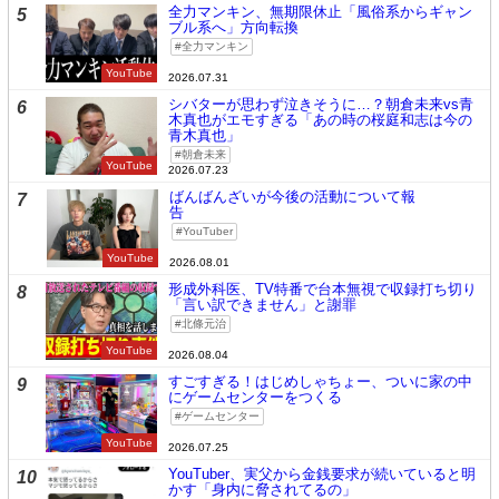
全力マンキン、無期限休止「風俗系からギャン
5
ブル系へ」方向転換
全力マンキン
YouTube
2026.07.31
シバターが思わず泣きそうに…？朝倉未来vs青
6
木真也がエモすぎる「あの時の桜庭和志は今の
青木真也」
朝倉未来
YouTube
2026.07.23
ばんばんざいが今後の活動について報
7
告
YouTuber
YouTube
2026.08.01
形成外科医、TV特番で台本無視で収録打ち切り
8
「言い訳できません」と謝罪
北條元治
YouTube
2026.08.04
すごすぎる！はじめしゃちょー、ついに家の中
9
にゲームセンターをつくる
ゲームセンター
YouTube
2026.07.25
YouTuber、実父から金銭要求が続いていると明
10
かす「身内に脅されてるの」