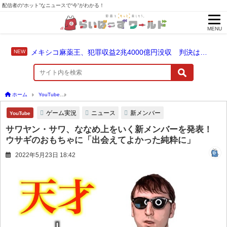
配信者の“ホット”なニュースで“今”がわかる！
MENU
メキシコ麻薬王、犯罪収益2兆4000億円没収 判決は仮釈放なしの終身刑に！
ホーム
YouTube
サワヤン・サワ、ななめ上をいく新メンバーを発表！ ウサギのおも
ゲーム実況
ニュース
新メンバー
YouTube
サワヤン・サワ、ななめ上をいく新メンバーを発表！
ウサギのおもちゃに「出会えてよかった純粋に」
2022年5月23日 18:42