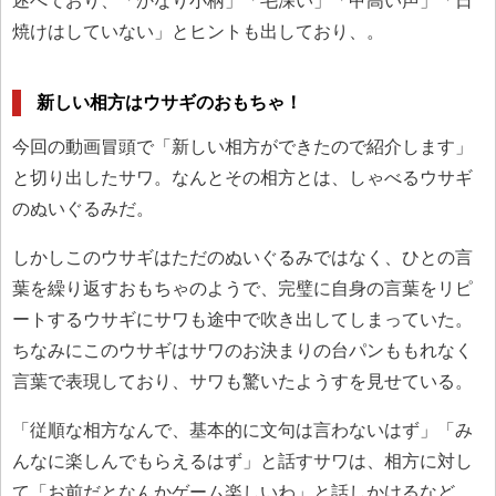
述べており、「かなり小柄」「毛深い」「甲高い声」「日
焼けはしていない」とヒントも出しており、。
新しい相方はウサギのおもちゃ！
今回の動画冒頭で「新しい相方ができたので紹介します」
と切り出したサワ。なんとその相方とは、しゃべるウサギ
のぬいぐるみだ。
しかしこのウサギはただのぬいぐるみではなく、ひとの言
葉を繰り返すおもちゃのようで、完璧に自身の言葉をリピ
ートするウサギにサワも途中で吹き出してしまっていた。
ちなみにこのウサギはサワのお決まりの台パンももれなく
言葉で表現しており、サワも驚いたようすを見せている。
「従順な相方なんで、基本的に文句は言わないはず」「み
んなに楽しんでもらえるはず」と話すサワは、相方に対し
て「お前だとなんかゲーム楽しいわ」と話しかけるなど、