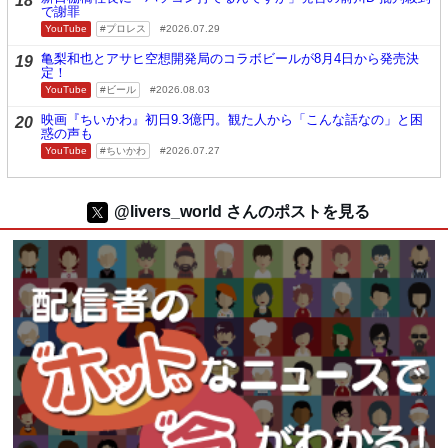
18
で謝罪
YouTube
プロレス
2026.07.29
亀梨和也とアサヒ空想開発局のコラボビールが8月4日から発売決
19
定！
YouTube
ビール
2026.08.03
映画『ちいかわ』初日9.3億円。観た人から「こんな話なの」と困
20
惑の声も
YouTube
ちいかわ
2026.07.27
@livers_world さんのポストを見る