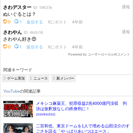
関連キーワード
ゲーム実況
ニュース
新メンバー
YouTube
の関連記事
メキシコ麻薬王、犯罪収益2兆4000億円没収 判
決は仮釈放なしの終身刑に！
2026年8月6日
二宮和也、東京ドームを1人で埋める山田涼介のす
ごさを語る「やっぱりあいつはエース」