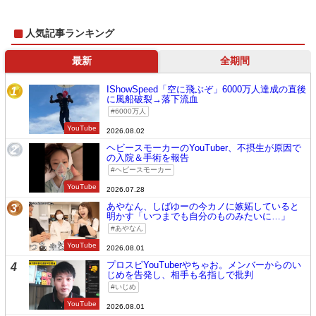
人気記事ランキング
最新
全期間
IShowSpeed「空に飛ぶぞ」6000万人達成の直後
1
に風船破裂→落下流血
6000万人
YouTube
2026.08.02
ヘビースモーカーのYouTuber、不摂生が原因で
2
の入院＆手術を報告
ヘビースモーカー
YouTube
2026.07.28
あやなん、しばゆーの今カノに嫉妬していると
3
明かす「いつまでも自分のものみたいに…」
あやなん
YouTube
2026.08.01
プロスピYouTuberやちゃお。メンバーからのい
4
じめを告発し、相手も名指しで批判
いじめ
YouTube
2026.08.01