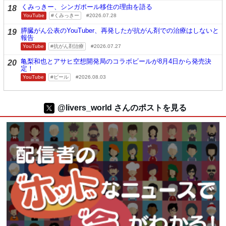
くみっきー、シンガポール移住の理由を語る
18
YouTube
くみっきー
2026.07.28
膵臓がん公表のYouTuber、再発したが抗がん剤での治療はしないと
19
報告
YouTube
抗がん剤治療
2026.07.27
亀梨和也とアサヒ空想開発局のコラボビールが8月4日から発売決
20
定！
YouTube
ビール
2026.08.03
@livers_world さんのポストを見る