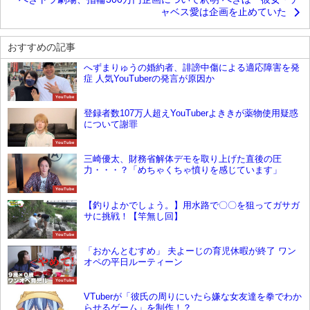
ャベス愛は企画を止めていた
おすすめの記事
へずまりゅうの婚約者、誹謗中傷による適応障害を発
症 人気YouTuberの発言が原因か
YouTube
登録者数107万人超えYouTuberよききが薬物使用疑惑
について謝罪
YouTube
三崎優太、財務省解体デモを取り上げた直後の圧
力・・・？「めちゃくちゃ憤りを感じています」
YouTube
【釣りよかでしょう。】用水路で〇〇を狙ってガサガ
サに挑戦！【竿無し回】
YouTube
「おかんとむすめ」 夫よーじの育児休暇が終了 ワン
オペの平日ルーティーン
YouTube
VTuberが「彼氏の周りにいたら嫌な女友達を拳でわか
らせるゲーム」を制作！？