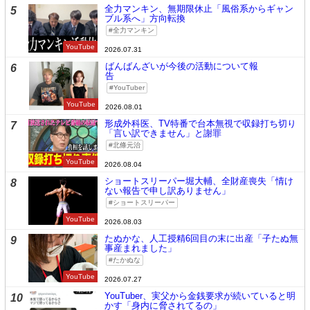
全力マンキン、無期限休止「風俗系からギャン
5
ブル系へ」方向転換
全力マンキン
YouTube
2026.07.31
ばんばんざいが今後の活動について報
6
告
YouTuber
YouTube
2026.08.01
形成外科医、TV特番で台本無視で収録打ち切り
7
「言い訳できません」と謝罪
北條元治
YouTube
2026.08.04
ショートスリーパー堀大輔、全財産喪失「情け
8
ない報告で申し訳ありません」
ショートスリーパー
YouTube
2026.08.03
たぬかな、人工授精6回目の末に出産「子たぬ無
9
事産まれました」
たかぬな
YouTube
2026.07.27
YouTuber、実父から金銭要求が続いていると明
10
かす「身内に脅されてるの」