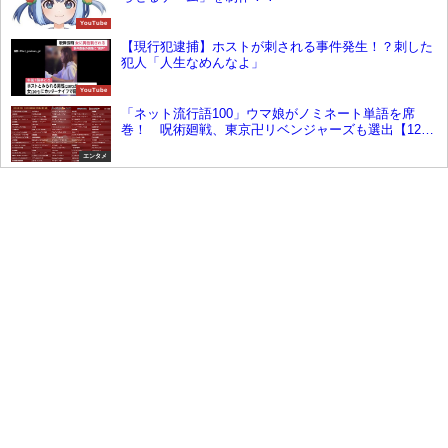
YouTube
【現行犯逮捕】ホストが刺される事件発生！？刺した
犯人「人生なめんなよ」
YouTube
「ネット流行語100」ウマ娘がノミネート単語を席
巻！ 呪術廻戦、東京卍リベンジャーズも選出【12月
15日発表予定】
エンタメ