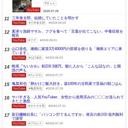
きょん
YouTube
2026.07.29
三年食太郎、結婚していたことを明かす
11
YouTube
三年食太郎
2026.08.05
素潜り漁師マサル、フグを食べて「言葉が出てこない」中毒症状を
12
報告
YouTube
フグ
2026.08.01
山口達也、湘南に家賃3万4000円の部屋を借りる「湘南エリアに来
13
ています」
YouTube
山口達也
2026.08.03
映画『ちいかわ』初日9.3億円。観た人から「こんな話なの」と困
14
惑の声も
YouTube
ちいかわ
2026.07.27
亀梨和也「卵かけご飯大好き」築100年の古民家で至福の朝ごはん
15
YouTube
亀梨和也
2026.07.26
ヤバすぎる…人気YouTuber、女性から使用済みの〇〇〇が送られて
16
きたと激怒
YouTube
タケヤキ翔
2026.07.31
新日棚橋社長に「パソコン打てるんですか」発言の前川D 批判殺到
17
で謝罪
YouTube
プロレス
2026.07.29