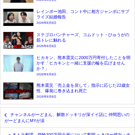
レインボー池田、コント中に相方ジャンボにサプ
ライズ結婚報告
2026年8月8日
ステゴロパンチャーズ、コムドット・ひゅうがの
筋トレに触れる
2026年8月8日
ヒカキン、熊本震災に2000万円寄付したことを明
かす「ヒカキンと一緒に支援の輪を広げません
か？」
2026年8月8日
熊本震災「売上金を戻して」指示に応じた22歳女
性、爆発に巻き込まれ死亡
2026年8月8日
チャンネルがーどまん、解散ドッキリが深イイ話に 仲間思いの
がーどまんにMYが涙
へきトラ劇場、指輪300万円企画について釈明 へきほー彼女・チ