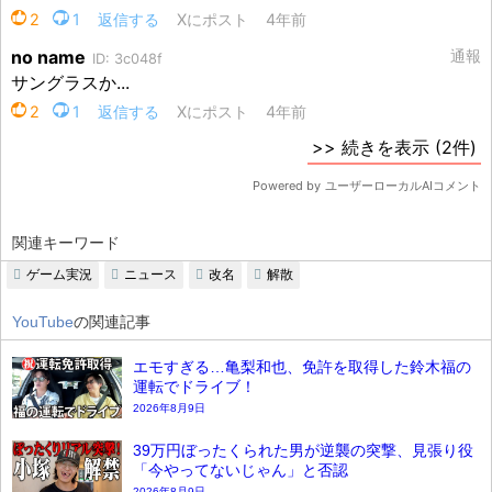
関連キーワード
ゲーム実況
ニュース
改名
解散
YouTube
の関連記事
エモすぎる…亀梨和也、免許を取得した鈴木福の
運転でドライブ！
2026年8月9日
39万円ぼったくられた男が逆襲の突撃、見張り役
「今やってないじゃん」と否認
2026年8月9日