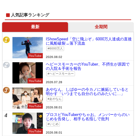
人気記事ランキング
最新
全期間
IShowSpeed「空に飛ぶぞ」6000万人達成の直後
1
に風船破裂→落下流血
6000万人
YouTube
2026.08.02
ヘビースモーカーのYouTuber、不摂生が原因で
2
の入院＆手術を報告
ヘビースモーカー
YouTube
2026.07.28
あやなん、しばゆーの今カノに嫉妬していると
3
明かす「いつまでも自分のものみたいに…」
あやなん
YouTube
2026.08.01
プロスピYouTuberやちゃお。メンバーからのい
4
じめを告発し、相手も名指しで批判
いじめ
YouTube
2026.08.01