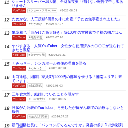
ショートスリーパー堀大輔、全財産喪失「情けない報告で申し訳あ
11
りません」
YouTube
ショートスリーパー
2026.08.03
たぬかな、人工授精6回目の末に出産「子たぬ無事産まれました」
12
YouTube
たかぬな
2026.07.27
亀梨和也「卵かけご飯大好き」築100年の古民家で至福の朝ごはん
13
YouTube
亀梨和也
2026.07.26
ヤバすぎる…人気YouTuber、女性から使用済みの〇〇〇が送られて
14
きたと激怒
YouTube
タケヤキ翔
2026.07.31
くみっきー、シンガポール移住の理由を語る
15
YouTube
くみっきー
2026.07.28
山口達也、湘南に家賃3万4000円の部屋を借りる「湘南エリアに来
16
ています」
YouTube
山口達也
2026.08.03
三年食太郎、結婚していたことを明かす
17
YouTube
三年食太郎
2026.08.05
膵臓がん公表のYouTuber、再発したが抗がん剤での治療はしないと
18
報告
YouTube
抗がん剤治療
2026.07.27
新日棚橋社長に「パソコン打てるんですか」発言の前川D 批判殺到
19