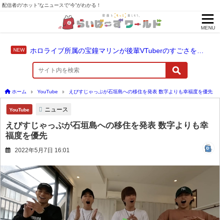
配信者の“ホット”なニュースで“今”がわかる！
MENU
ホロライブ所属の宝鐘マリンが後輩VTuberのすごさを語る「自分のすごさに気づいてない」
ホーム
YouTube
えびすじゃっぷが石垣島への移住を発表 数字よりも幸福度を優先
ニュース
YouTube
えびすじゃっぷが石垣島への移住を発表 数字よりも幸
福度を優先
2022年5月7日 16:01