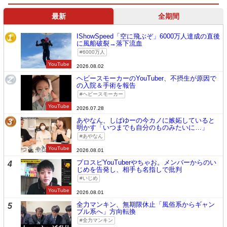
最新
全期間
IShowSpeed「空に飛ぶぞ」6000万人達成の直後
1
に風船破裂→落下流血
6000万人
YouTube
2026.08.02
ヘビースモーカーのYouTuber、不摂生が原因で
2
の入院＆手術を報告
ヘビースモーカー
YouTube
2026.07.28
あやなん、しばゆーの今カノに嫉妬していると
3
明かす「いつまでも自分のものみたいに…」
あやなん
YouTube
2026.08.01
プロスピYouTuberやちゃお。メンバーからのい
4
じめを告発し、相手も名指しで批判
いじめ
YouTube
2026.08.01
全力マンキン、無期限休止「風俗系からギャン
5
ブル系へ」方向転換
全力マンキン