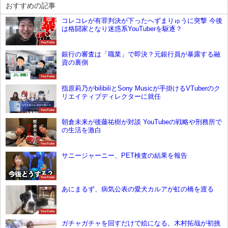
おすすめの記事
コレコレが有罪判決が下ったへずまりゅうに突撃 今後
は格闘家となり迷惑系YouTuberを駆逐？
YouTube
銀行の審査は「職業」で即決？元銀行員が暴露する融
資の裏側
YouTube
指原莉乃がbilibiliとSony Musicが手掛けるVTuberのク
リエイティブディレクターに就任
YouTube
朝倉未来が後藤祐樹が対談 YouTubeの戦略や刑務所で
の生活を激白
YouTube
サニージャーニー、PET検査の結果を報告
YouTube
あにまるず、病気公表の愛犬カルアが虹の橋を渡る
YouTube
ガチャガチャを回すだけで絵になる。木村拓哉が初挑