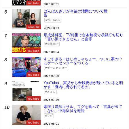
YouTube
2026.07.31
ばんばんざいが今後の活動について報
6
告
YouTuber
YouTube
2026.08.01
形成外科医、TV特番で台本無視で収録打ち切り
7
「言い訳できません」と謝罪
北條元治
YouTube
2026.08.04
すごすぎる！はじめしゃちょー、ついに家の中
8
にゲームセンターをつくる
ゲームセンター
YouTube
2026.07.25
YouTuber、実父から金銭要求が続いていると明
9
かす「身内に脅されてるの」
きょん
YouTube
2026.07.29
素潜り漁師マサル、フグを食べて「言葉が出て
10
こない」中毒症状を報告
フグ
YouTube
2026.08.01