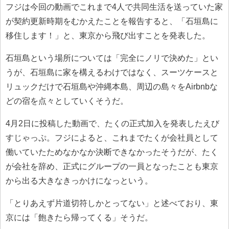
フジは今回の動画でこれまで4人で共同生活を送っていた家
が契約更新時期をむかえたことを報告すると、「石垣島に
移住します！」と、東京から飛び出すことを発表した。
石垣島という場所については「完全にノリで決めた」とい
うが、石垣島に家を構えるわけではなく、スーツケースと
リュックだけで石垣島や沖縄本島、周辺の島々をAirbnbな
どの宿を点々としていくそうだ。
4月2日に投稿した動画で、たくの正式加入を発表したえび
すじゃっぷ。フジによると、これまでたくが会社員として
働いていたためなかなか決断できなかったそうだが、たく
が会社を辞め、正式にグループの一員となったことも東京
から出る大きなきっかけになっという。
「とりあえず片道切符しかとってない」と述べており、東
京には「飽きたら帰ってくる」そうだ。