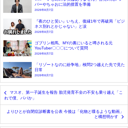
バーやちゃおに法的措置を準備
2026年8月7日
『夜のひと笑い』いちえ、復縁1年で再破局「ビジ
ネス別れとかじゃない」と涙
2026年8月7日
ゴブリン相馬、MYの裏にいると噂される元
YouTuber〇〇〇について質問
2026年8月7日
「リゾートなのに紛争地」検問2つ越えた先で見た
日常
2026年8月7日
マスオ、第一子誕生を報告 胎児発育不全の不安も乗り越え「こ
れで僕、パパか」
よりひとが自閉症診断書を公表 今後は「化物と喋るような動画」
と構想明かす