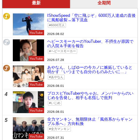
最新
全期間
IShowSpeed「空に飛ぶぞ」6000万人達成の直後
1
に風船破裂→落下流血
6000万人
YouTube
2026.08.02
ヘビースモーカーのYouTuber、不摂生が原因で
2
の入院＆手術を報告
ヘビースモーカー
YouTube
2026.07.28
あやなん、しばゆーの今カノに嫉妬していると
3
明かす「いつまでも自分のものみたいに…」
あやなん
YouTube
2026.08.01
プロスピYouTuberやちゃお。メンバーからのい
4
じめを告発し、相手も名指しで批判
いじめ
YouTube
2026.08.01
全力マンキン、無期限休止「風俗系からギャン
5
ブル系へ」方向転換
全力マンキン
YouTube
2026.07.31