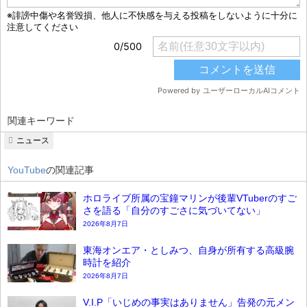
関連キーワード
ニュース
YouTube
の関連記事
ホロライブ所属の宝鐘マリンが後輩VTuberのすご
さを語る「自分のすごさに気づいてない」
2026年8月7日
東海オンエア・としみつ、自身が所有する高級腕
時計を紹介
2026年8月7日
V.I.P「いじめの事実はありません」告発の元メン