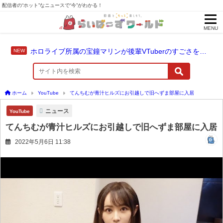
配信者の“ホット”なニュースで“今”がわかる！
MENU
ホロライブ所属の宝鐘マリンが後輩VTuberのすごさを語る「自分のすごさに気づいてない」
ホーム
YouTube
てんちむが青汁ヒルズにお引越しで旧へずま部屋に入居
ニュース
YouTube
てんちむが青汁ヒルズにお引越しで旧へずま部屋に入居
2022年5月6日 11:38