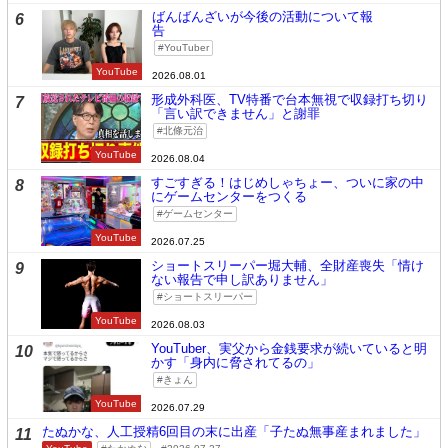
ばんばんざいが今後の活動について報
6
告
YouTuber
YouTube
2026.08.01
形成外科医、TV特番で台本無視で収録打ち切り
7
「言い訳できません」と謝罪
北條元治
YouTube
2026.08.04
すごすぎる！はじめしゃちょー、ついに家の中
8
にゲームセンターをつくる
ゲームセンター
YouTube
2026.07.25
ショートスリーパー堀大輔、全財産喪失「情け
9
ない報告で申し訳ありません」
ショートスリーパー
YouTube
2026.08.03
YouTuber、実父から金銭要求が続いていると明
10
かす「身内に脅されてるの」
きょん
YouTube
2026.07.29
たぬかな、人工授精6回目の末に出産「子たぬ無事産まれました」
11