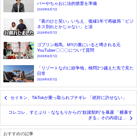
バーやちゃおに法的措置を準備
2026年8月7日
『夜のひと笑い』いちえ、復縁1年で再破局「ビジ
ネス別れとかじゃない」と涙
2026年8月7日
ゴブリン相馬、MYの裏にいると噂される元
YouTuber〇〇〇について質問
2026年8月7日
「リゾートなのに紛争地」検問2つ越えた先で見た
日常
2026年8月7日
セイキン、TikTokが乗っ取られブチギレ 「絶対に許せない」
コレコレ、すとぷり・ななもりからの“奴隷契約”を暴露 「横暴す
ぎる」その内容は…
おすすめの記事