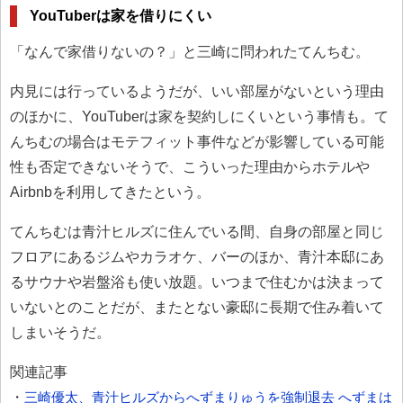
YouTuberは家を借りにくい
「なんで家借りないの？」と三崎に問われたてんちむ。
内見には行っているようだが、いい部屋がないという理由
のほかに、YouTuberは家を契約しにくいという事情も。て
んちむの場合はモテフィット事件などが影響している可能
性も否定できないそうで、こういった理由からホテルや
Airbnbを利用してきたという。
てんちむは青汁ヒルズに住んでいる間、自身の部屋と同じ
フロアにあるジムやカラオケ、バーのほか、青汁本邸にあ
るサウナや岩盤浴も使い放題。いつまで住むかは決まって
いないとのことだが、またとない豪邸に長期で住み着いて
しまいそうだ。
関連記事
・
三崎優太、青汁ヒルズからへずまりゅうを強制退去 へずまは