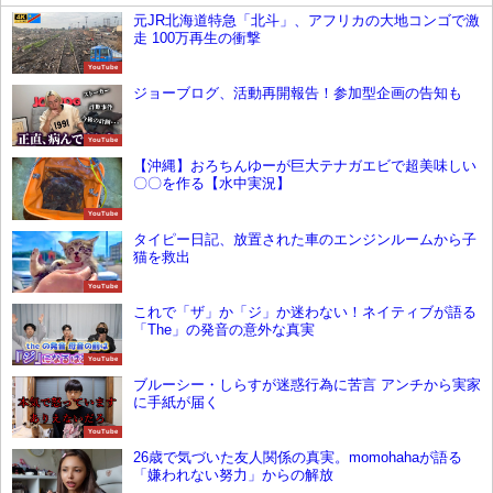
元JR北海道特急「北斗」、アフリカの大地コンゴで激
走 100万再生の衝撃
YouTube
ジョーブログ、活動再開報告！参加型企画の告知も
YouTube
【沖縄】おろちんゆーが巨大テナガエビで超美味しい
〇〇を作る【水中実況】
YouTube
タイピー日記、放置された車のエンジンルームから子
猫を救出
YouTube
これで「ザ」か「ジ」か迷わない！ネイティブが語る
「The」の発音の意外な真実
YouTube
ブルーシー・しらすが迷惑行為に苦言 アンチから実家
に手紙が届く
YouTube
26歳で気づいた友人関係の真実。momohahaが語る
「嫌われない努力」からの解放