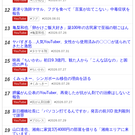
YouTube
たかぬな
2026.07.27
素潜り漁師マサル、フグを食べて「言葉が出てこない」中毒症状を
12
報告
YouTube
フグ
2026.08.01
亀梨和也「卵かけご飯大好き」築100年の古民家で至福の朝ごはん
13
YouTube
亀梨和也
2026.07.26
ヤバすぎる…人気YouTuber、女性から使用済みの〇〇〇が送られて
14
きたと激怒
YouTube
タケヤキ翔
2026.07.31
映画『ちいかわ』初日9.3億円。観た人から「こんな話なの」と困
15
惑の声も
YouTube
ちいかわ
2026.07.27
くみっきー、シンガポール移住の理由を語る
16
YouTube
くみっきー
2026.07.28
膵臓がん公表のYouTuber、再発したが抗がん剤での治療はしないと
17
報告
YouTube
抗がん剤治療
2026.07.27
新日棚橋社長に「パソコン打てるんですか」発言の前川D 批判殺到
18
で謝罪
YouTube
プロレス
2026.07.29
山口達也、湘南に家賃3万4000円の部屋を借りる「湘南エリアに来
19
ています」