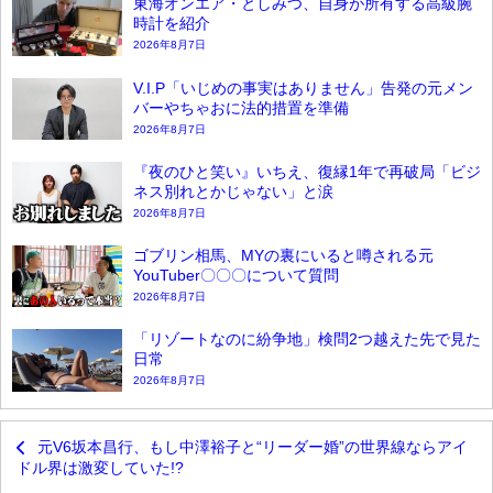
東海オンエア・としみつ、自身が所有する高級腕
時計を紹介
2026年8月7日
V.I.P「いじめの事実はありません」告発の元メン
バーやちゃおに法的措置を準備
2026年8月7日
『夜のひと笑い』いちえ、復縁1年で再破局「ビジ
ネス別れとかじゃない」と涙
2026年8月7日
ゴブリン相馬、MYの裏にいると噂される元
YouTuber〇〇〇について質問
2026年8月7日
「リゾートなのに紛争地」検問2つ越えた先で見た
日常
2026年8月7日
元V6坂本昌行、もし中澤裕子と“リーダー婚”の世界線ならアイ
ドル界は激変していた!?