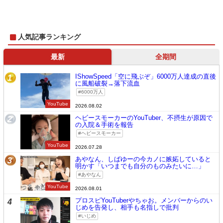
人気記事ランキング
最新
全期間
IShowSpeed「空に飛ぶぞ」6000万人達成の直後
1
に風船破裂→落下流血
6000万人
YouTube
2026.08.02
ヘビースモーカーのYouTuber、不摂生が原因で
2
の入院＆手術を報告
ヘビースモーカー
YouTube
2026.07.28
あやなん、しばゆーの今カノに嫉妬していると
3
明かす「いつまでも自分のものみたいに…」
あやなん
YouTube
2026.08.01
プロスピYouTuberやちゃお。メンバーからのい
4
じめを告発し、相手も名指しで批判
いじめ