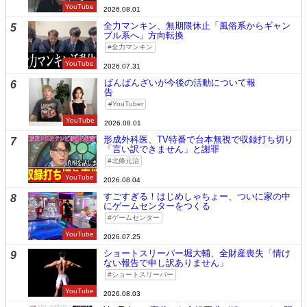
YouTube
2026.08.01
全力マンキン、無期限休止「風俗系からギャン
5
ブル系へ」方向転換
全力マンキン
YouTube
2026.07.31
ばんばんざいが今後の活動について報
6
告
YouTuber
YouTube
2026.08.01
形成外科医、TV特番で台本無視で収録打ち切り
7
「言い訳できません」と謝罪
北條元治
YouTube
2026.08.04
すごすぎる！はじめしゃちょー、ついに家の中
8
にゲームセンターをつくる
ゲームセンター
YouTube
2026.07.25
ショートスリーパー堀大輔、全財産喪失「情け
9
ない報告で申し訳ありません」
ショートスリーパー
YouTube
2026.08.03