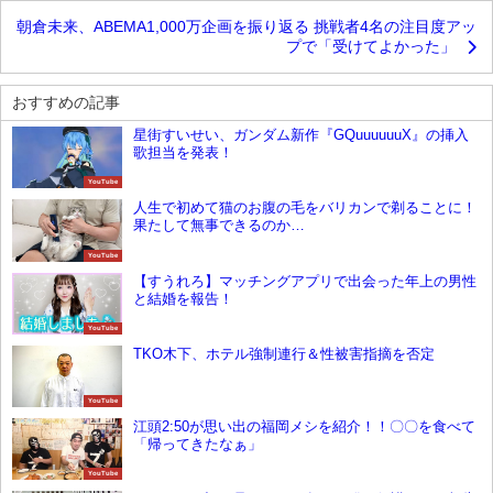
朝倉未来、ABEMA1,000万企画を振り返る 挑戦者4名の注目度アッ
プで「受けてよかった」
おすすめの記事
星街すいせい、ガンダム新作『GQuuuuuuX』の挿入
歌担当を発表！
YouTube
人生で初めて猫のお腹の毛をバリカンで剃ることに！
果たして無事できるのか…
YouTube
【すうれろ】マッチングアプリで出会った年上の男性
と結婚を報告！
YouTube
TKO木下、ホテル強制連行＆性被害指摘を否定
YouTube
江頭2:50が思い出の福岡メシを紹介！！〇〇を食べて
「帰ってきたなぁ」
YouTube