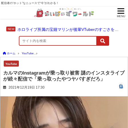
配信者の“ホット”なニュースで“今”がわかる！
MENU
ホロライブ所属の宝鐘マリンが後輩VTuberのすごさを語る「自分のすごさに気づいてない」
ホーム
YouTube
カルマのInstagramが乗っ取り被害 謎のインスタライブが続々配
YouTube
カルマのInstagramが乗っ取り被害 謎のインスタライブ
が続々配信で「乗っ取ったやつヤバすぎだろ」
2021年12月19日 17:30