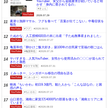
YouTuber、実父から金銭要求が続いていると明
10
かす「身内に脅されてるの」
きょん
YouTube
2026.07.29
素潜り漁師マサル、フグを食べて「言葉が出てこない」中毒症状を
11
報告
YouTube
フグ
2026.08.01
たぬかな、人工授精6回目の末に出産「子たぬ無事産まれました」
12
YouTube
たかぬな
2026.07.27
亀梨和也「卵かけご飯大好き」築100年の古民家で至福の朝ごはん
13
YouTube
亀梨和也
2026.07.26
ヤバすぎる…人気YouTuber、女性から使用済みの〇〇〇が送られて
14
きたと激怒
YouTube
タケヤキ翔
2026.07.31
くみっきー、シンガポール移住の理由を語る
15
YouTube
くみっきー
2026.07.28
映画『ちいかわ』初日9.3億円。観た人から「こんな話なの」と困
16
惑の声も
YouTube
ちいかわ
2026.07.27
山口達也、湘南に家賃3万4000円の部屋を借りる「湘南エリアに来
17
ています」
YouTube
山口達也
2026.08.03