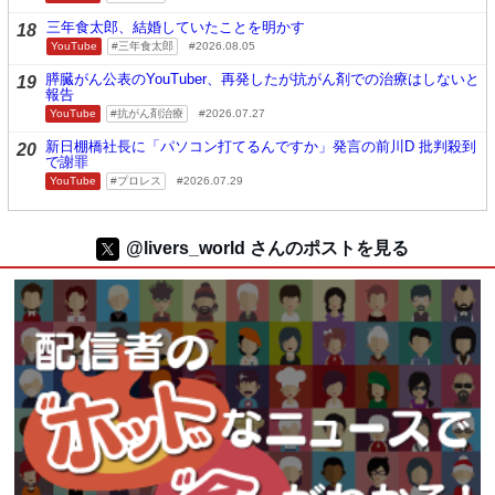
三年食太郎、結婚していたことを明かす
18
YouTube
三年食太郎
2026.08.05
膵臓がん公表のYouTuber、再発したが抗がん剤での治療はしないと
19
報告
YouTube
抗がん剤治療
2026.07.27
新日棚橋社長に「パソコン打てるんですか」発言の前川D 批判殺到
20
で謝罪
YouTube
プロレス
2026.07.29
@livers_world さんのポストを見る