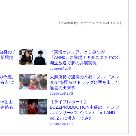
自身のチ
『東海オンエア』としみつが
で新境地
『ANN0』に登場！キタニタツヤの公
開生放送で夢の共演実現
2025年5月20日
の予感、
大麻所持で逮捕の木村ミノル、“メン
有吉”に
タル”を弱らせドラッグに手を出した
過去の出来事
2024年10月14日
roと山
【ライブレポート】
接連絡も
BUZZPRODUCTION主催の、インフ
ルエンサー×DJイベント「a-LAND
vol.2」に潜入してみた！
2023年10月16日