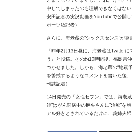
とまで語っていますし、これだけ当たっ
中してしまったのも理解できなくはない
安田記念の実況動画をYouTubeで公
ポーツ紙記者）
さらに、海老蔵の”シックスセンス”が
「昨年2月13日昼に、海老蔵はTwitt
う』と投稿。その約10時間後、福島県
つかせました。しかも、海老蔵の“地震予言
を警戒するようなコメントを書いた後、
刊誌記者）
14日発売の「女性セブン」では、海老蔵
師”はがん闘病中の麻央さんに”治療”
アル好きとされているだけに、義姉夫婦