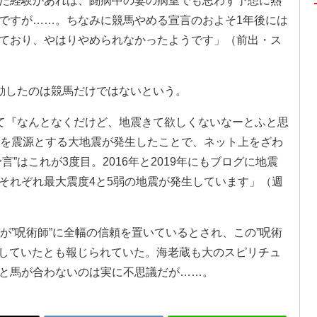
た経験があれば、闘病中の妻の病室でも思わず予想に熱
ですが……。ちなみに競馬やめる宣言のおよそ1年後には
開しており、やはりやめられなかったようです」（前出・ス
発動したのは競馬だけではないという。
erにて『なんとなくだけど、地震きて欲しくないなーとふと思
沖を震源とする大地震が発生したことで、ネット上をざわ
”はこれが3度目。2016年と2019年にもブログに地震
それぞれ最大震度4と5弱の地震が発生しています」（週
が”呪術師”に全幅の信頼を置いているとされ、この”呪術
を施していたとも報じられていた。海老蔵も大のスピリチュ
と馬が合わないのは実に不思議だが……。