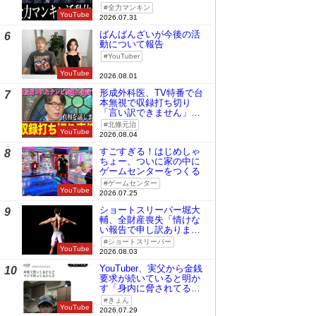
全力マンキン
YouTube
2026.07.31
ばんばんざいが今後の活
6
動について報告
YouTuber
YouTube
2026.08.01
形成外科医、TV特番で台
7
本無視で収録打ち切り
「言い訳できません」と
謝罪
北條元治
YouTube
2026.08.04
すごすぎる！はじめしゃ
8
ちょー、ついに家の中に
ゲームセンターをつくる
ゲームセンター
YouTube
2026.07.25
ショートスリーパー堀大
9
輔、全財産喪失「情けな
い報告で申し訳ありませ
ん」
ショートスリーパー
YouTube
2026.08.03
YouTuber、実父から金銭
10
要求が続いていると明か
す「身内に脅されてる
の」
きょん
YouTube
2026.07.29