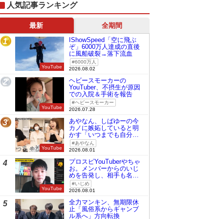
人気記事ランキング
最新
全期間
IShowSpeed「空に飛ぶ
1
ぞ」6000万人達成の直後
に風船破裂→落下流血
6000万人
YouTube
2026.08.02
ヘビースモーカーの
2
YouTuber、不摂生が原因
での入院＆手術を報告
ヘビースモーカー
YouTube
2026.07.28
あやなん、しばゆーの今
3
カノに嫉妬していると明
かす「いつまでも自分の
ものみたいに…」
あやなん
YouTube
2026.08.01
プロスピYouTuberやちゃ
4
お。メンバーからのいじ
めを告発し、相手も名指
しで批判
いじめ
YouTube
2026.08.01
全力マンキン、無期限休
5
止「風俗系からギャンブ
ル系へ」方向転換