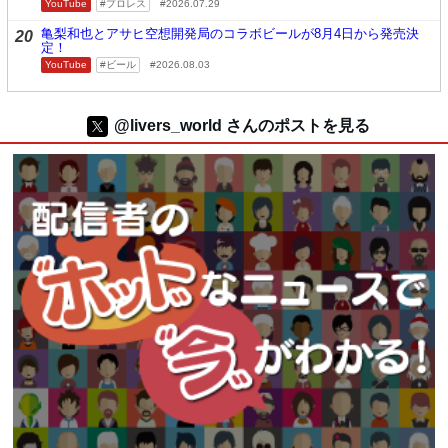
YouTube
プロレス
2026.07.29
亀梨和也とアサヒ空想開発局のコラボビールが8月4日から発売決
20
定！
YouTube
ビール
2026.08.03
@livers_world さんのポストを見る