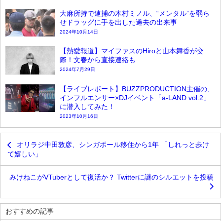
大麻所持で逮捕の木村ミノル、“メンタル”を弱ら
せドラッグに手を出した過去の出来事
2024年10月14日
【熱愛報道】マイファスのHiroと山本舞香が交
際！文春から直接連絡も
2024年7月29日
【ライブレポート】BUZZPRODUCTION主催の、
インフルエンサー×DJイベント「a-LAND vol.2」
に潜入してみた！
2023年10月16日
オリラジ中田敦彦、シンガポール移住から1年 「しれっと歩け
て嬉しい」
みけねこがVTuberとして復活か？ Twitterに謎のシルエットを投稿
おすすめの記事