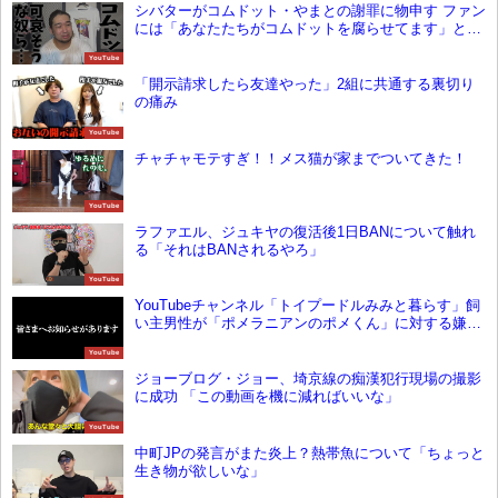
シバターがコムドット・やまとの謝罪に物申す ファン
には「あなたたちがコムドットを腐らせてます」と苦
言呈す
YouTube
「開示請求したら友達やった」2組に共通する裏切り
の痛み
YouTube
チャチャモテすぎ！！メス猫が家までついてきた！
YouTube
ラファエル、ジュキヤの復活後1日BANについて触れ
る「それはBANされるやろ」
YouTube
YouTubeチャンネル「トイプードルみみと暮らす」飼
い主男性が「ポメラニアンのポメくん」に対する嫌が
らせ疑惑について釈明「犯人は僕ではありません」
YouTube
ジョーブログ・ジョー、埼京線の痴漢犯行現場の撮影
に成功 「この動画を機に減ればいいな」
YouTube
中町JPの発言がまた炎上？熱帯魚について「ちょっと
生き物が欲しいな」