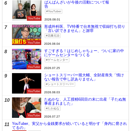
ばんばんざいが今後の活動について報
6
告
YouTuber
YouTube
2026.08.01
形成外科医、TV特番で台本無視で収録打ち切り
7
「言い訳できません」と謝罪
北條元治
YouTube
2026.08.04
すごすぎる！はじめしゃちょー、ついに家の中
8
にゲームセンターをつくる
ゲームセンター
YouTube
2026.07.25
ショートスリーパー堀大輔、全財産喪失「情け
9
ない報告で申し訳ありません」
ショートスリーパー
YouTube
2026.08.03
たぬかな、人工授精6回目の末に出産「子たぬ無
10
事産まれました」
たかぬな
YouTube
2026.07.27
YouTuber、実父から金銭要求が続いていると明かす「身内に脅され
11
てるの」