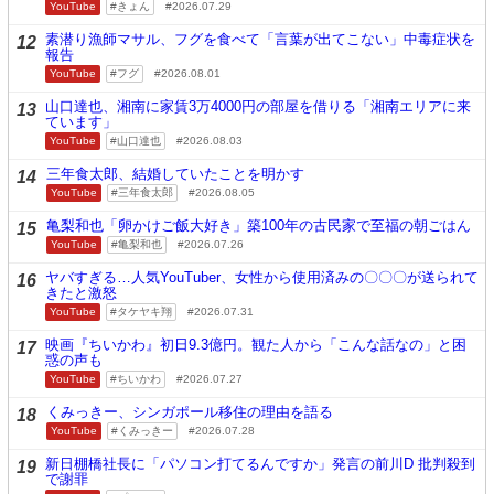
YouTube
きょん
2026.07.29
素潜り漁師マサル、フグを食べて「言葉が出てこない」中毒症状を
12
報告
YouTube
フグ
2026.08.01
山口達也、湘南に家賃3万4000円の部屋を借りる「湘南エリアに来
13
ています」
YouTube
山口達也
2026.08.03
三年食太郎、結婚していたことを明かす
14
YouTube
三年食太郎
2026.08.05
亀梨和也「卵かけご飯大好き」築100年の古民家で至福の朝ごはん
15
YouTube
亀梨和也
2026.07.26
ヤバすぎる…人気YouTuber、女性から使用済みの〇〇〇が送られて
16
きたと激怒
YouTube
タケヤキ翔
2026.07.31
映画『ちいかわ』初日9.3億円。観た人から「こんな話なの」と困
17
惑の声も
YouTube
ちいかわ
2026.07.27
くみっきー、シンガポール移住の理由を語る
18
YouTube
くみっきー
2026.07.28
新日棚橋社長に「パソコン打てるんですか」発言の前川D 批判殺到
19
で謝罪