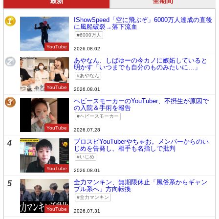
最新
全期間
IShowSpeed「空に飛ぶぞ」6000万人達成の直後
1
に風船破裂→落下流血
6000万人
YouTube
2026.08.02
あやなん、しばゆーの今カノに嫉妬していると
2
明かす「いつまでも自分のものみたいに…」
あやなん
YouTube
2026.08.01
ヘビースモーカーのYouTuber、不摂生が原因で
3
の入院＆手術を報告
ヘビースモーカー
YouTube
2026.07.28
プロスピYouTuberやちゃお。メンバーからのい
4
じめを告発し、相手も名指しで批判
いじめ
YouTube
2026.08.01
全力マンキン、無期限休止「風俗系からギャン
5
ブル系へ」方向転換
全力マンキン
YouTube
2026.07.31