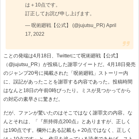
は＋10点です。
訂正してお詫び申し上げます。
— 呪術廻戦【公式】 (@jujutsu_PR) April
17, 2022
ことの発端は4月18日、Twitterにて呪術廻戦【公式】
（@jujutsu_PR）が投稿した謝罪ツイートだ。4月18日発売
のジャンプ20号に掲載された「呪術廻戦」ストーリー内
に、誤記があったことを謝罪する内容であった。投稿時間
はなんと18日の午前0時ぴったり。ミスが見つかってから
の対応の素早さに驚きだ。
だが、ファンが驚いたのはそこではなく謝罪文の内容。な
んとそれは、「『所持得点200点』とありますが、正しく
は190点です。欄外にある記載も＋20点ではなく、正しく
は＋10点です」と、作品を追っている読者であれば、スト