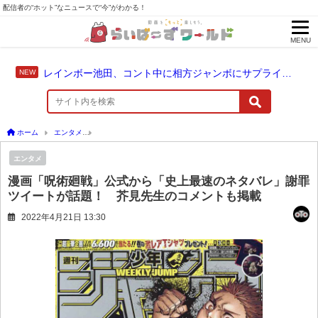
配信者の“ホット”なニュースで“今”がわかる！
MENU
レインボー池田、コント中に相方ジャンボにサプライズ結婚報告
ホーム
エンタメ
漫画「呪術廻戦」公式から「史上最速のネタバレ」謝罪ツイートが話
エンタメ
漫画「呪術廻戦」公式から「史上最速のネタバレ」謝罪
ツイートが話題！ 芥見先生のコメントも掲載
2022年4月21日 13:30