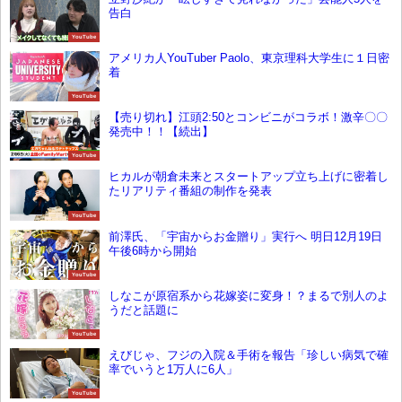
告白
YouTube
アメリカ人YouTuber Paolo、東京理科大学生に１日密
着
YouTube
【売り切れ】江頭2:50とコンビニがコラボ！激辛〇〇
発売中！！【続出】
YouTube
ヒカルが朝倉未来とスタートアップ立ち上げに密着し
たリアリティ番組の制作を発表
YouTube
前澤氏、「宇宙からお金贈り」実行へ 明日12月19日
午後6時から開始
YouTube
しなこが原宿系から花嫁姿に変身！？まるで別人のよ
うだと話題に
YouTube
えびじゃ、フジの入院＆手術を報告「珍しい病気で確
率でいうと1万人に6人」
YouTube