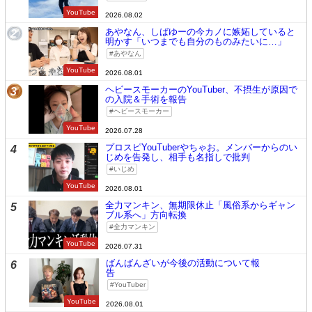
YouTube
2026.08.02
あやなん、しばゆーの今カノに嫉妬していると
2
明かす「いつまでも自分のものみたいに…」
あやなん
YouTube
2026.08.01
ヘビースモーカーのYouTuber、不摂生が原因で
3
の入院＆手術を報告
ヘビースモーカー
YouTube
2026.07.28
プロスピYouTuberやちゃお。メンバーからのい
4
じめを告発し、相手も名指しで批判
いじめ
YouTube
2026.08.01
全力マンキン、無期限休止「風俗系からギャン
5
ブル系へ」方向転換
全力マンキン
YouTube
2026.07.31
ばんばんざいが今後の活動について報
6
告
YouTuber
YouTube
2026.08.01