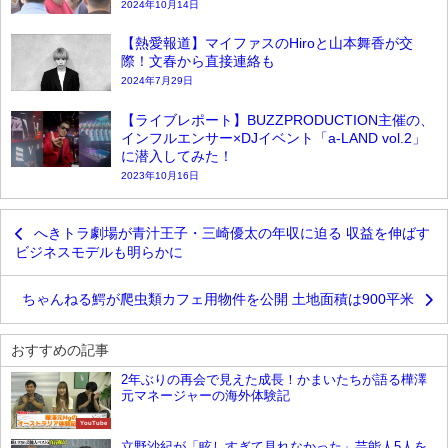
2024年10月14日
【熱愛報道】マイファスのHiroと山本舞香が交
際！文春から直接連絡も
2024年7月29日
【ライブレポート】BUZZPRODUCTION主催の、
インフルエンサー×DJイベント「a-LAND vol.2」
に潜入してみた！
2023年10月16日
へきトラ劇場が青汁王子・三崎優太の年収に迫る 収益を伸ばす
ビジネスモデルも明らかに
ちゃんねる鰐が爬虫類カフェ用物件を公開 土地面積は900平米
おすすめの記事
2年ぶりの再会で見えた成長！かまいたちが語る樺澤
元マネージャーの海外体験記
YouTube
立野沙紀が「眩しすぎて見れなかった」芸能人5人を