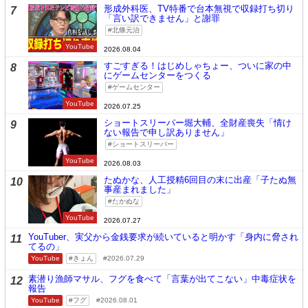
形成外科医、TV特番で台本無視で収録打ち切り
7
「言い訳できません」と謝罪
北條元治
YouTube
2026.08.04
すごすぎる！はじめしゃちょー、ついに家の中
8
にゲームセンターをつくる
ゲームセンター
YouTube
2026.07.25
ショートスリーパー堀大輔、全財産喪失「情け
9
ない報告で申し訳ありません」
ショートスリーパー
YouTube
2026.08.03
たぬかな、人工授精6回目の末に出産「子たぬ無
10
事産まれました」
たかぬな
YouTube
2026.07.27
YouTuber、実父から金銭要求が続いていると明かす「身内に脅され
11
てるの」
YouTube
きょん
2026.07.29
素潜り漁師マサル、フグを食べて「言葉が出てこない」中毒症状を
12
報告
YouTube
フグ
2026.08.01