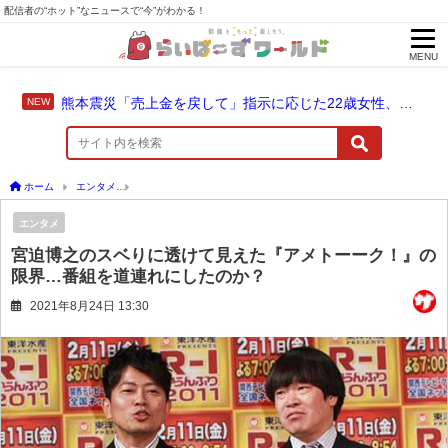
配信者の“ホット”なニュースで“今”がわかる！
MENU
熊本震災「売上金を戻して」指示に応じた22歳女性、爆発に巻き込まれ死亡
ホーム
エンタメ
宮迫博之のスベりに透けて見えた『アメトーーク！』の限界…番組を
エンタメ
宮迫博之のスベりに透けて見えた『アメトーーク！』の
限界…番組を道連れにしたのか？
2021年8月24日 13:30