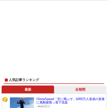
人気記事ランキング
最新
全期間
IShowSpeed「空に飛ぶぞ」6000万人達成の直後
1
に風船破裂→落下流血
6000万人