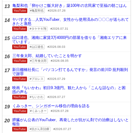
亀梨和也「卵かけご飯大好き」築100年の古民家で至福の朝ごはん
13
YouTube
亀梨和也
2026.07.26
ヤバすぎる…人気YouTuber、女性から使用済みの〇〇〇が送られて
14
きたと激怒
YouTube
タケヤキ翔
2026.07.31
山口達也、湘南に家賃3万4000円の部屋を借りる「湘南エリアに来
15
ています」
YouTube
山口達也
2026.08.03
三年食太郎、結婚していたことを明かす
16
YouTube
三年食太郎
2026.08.05
新日棚橋社長に「パソコン打てるんですか」発言の前川D 批判殺到
17
で謝罪
YouTube
プロレス
2026.07.29
映画『ちいかわ』初日9.3億円。観た人から「こんな話なの」と困
18
惑の声も
YouTube
ちいかわ
2026.07.27
くみっきー、シンガポール移住の理由を語る
19
YouTube
くみっきー
2026.07.28
膵臓がん公表のYouTuber、再発したが抗がん剤での治療はしないと
20
報告
YouTube
抗がん剤治療
2026.07.27