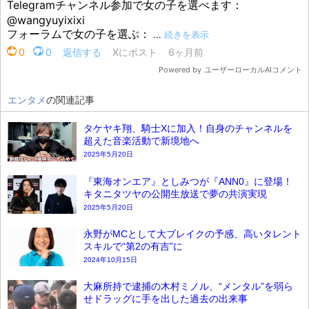
エンタメ
の関連記事
タケヤキ翔、騎士Xに加入！自身のチャンネルを
超えた音楽活動で新境地へ
2025年5月20日
『東海オンエア』としみつが『ANN0』に登場！
キタニタツヤの公開生放送で夢の共演実現
2025年5月20日
永野がMCとして大ブレイクの予感、高いタレント
スキルで“第2の有吉”に
2024年10月15日
大麻所持で逮捕の木村ミノル、“メンタル”を弱ら
せドラッグに手を出した過去の出来事