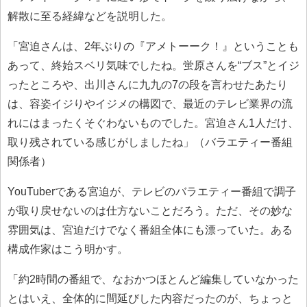
解散に至る経緯などを説明した。
「宮迫さんは、2年ぶりの『アメトーーク！』ということも
あって、終始スベリ気味でしたね。蛍原さんを“ブス”とイジ
ったところや、出川さんに九九の7の段を言わせたあたり
は、容姿イジりやイジメの構図で、最近のテレビ業界の流
れにはまったくそぐわないものでした。宮迫さん1人だけ、
取り残されている感じがしましたね」（バラエティー番組
関係者）
YouTuberである宮迫が、テレビのバラエティー番組で調子
が取り戻せないのは仕方ないことだろう。ただ、その妙な
雰囲気は、宮迫だけでなく番組全体にも漂っていた。ある
構成作家はこう明かす。
「約2時間の番組で、なおかつほとんど編集していなかった
とはいえ、全体的に間延びした内容だったのが、ちょっと