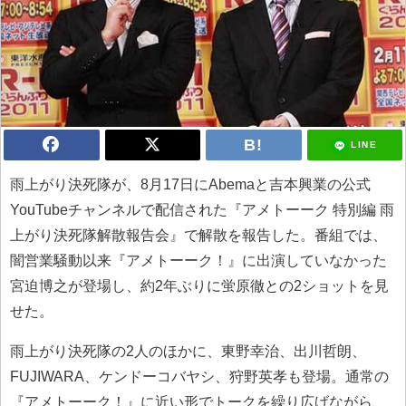
LINE
雨上がり決死隊が、8月17日にAbemaと吉本興業の公式
YouTubeチャンネルで配信された『アメトーーク 特別編 雨
上がり決死隊解散報告会』で解散を報告した。番組では、
闇営業騒動以来『アメトーーク！』に出演していなかった
宮迫博之が登場し、約2年ぶりに蛍原徹との2ショットを見
せた。
雨上がり決死隊の2人のほかに、東野幸治、出川哲朗、
FUJIWARA、ケンドーコバヤシ、狩野英孝も登場。通常の
『アメトーーク！』に近い形でトークを繰り広げながら、