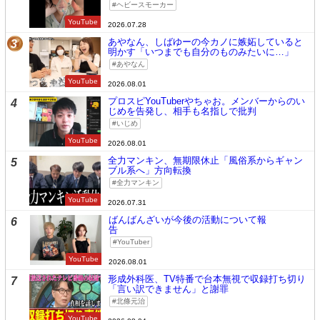
ヘビースモーカー
YouTube
2026.07.28
あやなん、しばゆーの今カノに嫉妬していると
3
明かす「いつまでも自分のものみたいに…」
あやなん
YouTube
2026.08.01
プロスピYouTuberやちゃお。メンバーからのい
4
じめを告発し、相手も名指しで批判
いじめ
YouTube
2026.08.01
全力マンキン、無期限休止「風俗系からギャン
5
ブル系へ」方向転換
全力マンキン
YouTube
2026.07.31
ばんばんざいが今後の活動について報
6
告
YouTuber
YouTube
2026.08.01
形成外科医、TV特番で台本無視で収録打ち切り
7
「言い訳できません」と謝罪
北條元治
YouTube