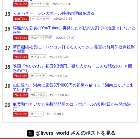
YouTube
タケヤキ翔
2026.07.31
くみっきー、シンガポール移住の理由を語る
15
YouTube
くみっきー
2026.07.28
膵臓がん公表のYouTuber、再発したが抗がん剤での治療はしないと
16
報告
YouTube
抗がん剤治療
2026.07.27
新日棚橋社長に「パソコン打てるんですか」発言の前川D 批判殺到
17
で謝罪
YouTube
プロレス
2026.07.29
映画『ちいかわ』初日9.3億円。観た人から「こんな話なの」と困
18
惑の声も
YouTube
ちいかわ
2026.07.27
山口達也、湘南に家賃3万4000円の部屋を借りる「湘南エリアに来
19
ています」
YouTube
山口達也
2026.08.03
亀梨和也とアサヒ空想開発局のコラボビールが8月4日から発売決
20
定！
YouTube
ビール
2026.08.03
@livers_world さんのポストを見る