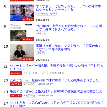
2026.08.04
すごすぎる！はじめしゃちょー、ついに家の中
8
にゲームセンターをつくる
ゲームセンター
YouTube
2026.07.25
YouTuber、実父から金銭要求が続いていると明
9
かす「身内に脅されてるの」
きょん
YouTube
2026.07.29
素潜り漁師マサル、フグを食べて「言葉が出て
10
こない」中毒症状を報告
フグ
YouTube
2026.08.01
ショートスリーパー堀大輔、全財産喪失「情けない報告で申し訳あ
11
りません」
YouTube
ショートスリーパー
2026.08.03
たぬかな、人工授精6回目の末に出産「子たぬ無事産まれました」
12
YouTube
たかぬな
2026.07.27
亀梨和也「卵かけご飯大好き」築100年の古民家で至福の朝ごはん
13
YouTube
亀梨和也
2026.07.26
ヤバすぎる…人気YouTuber、女性から使用済みの〇〇〇が送られて
14
きたと激怒