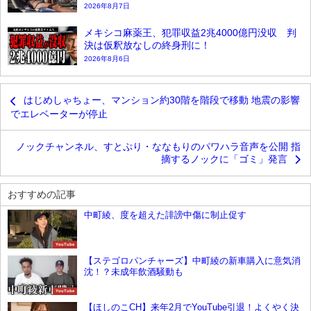
2026年8月7日
メキシコ麻薬王、犯罪収益2兆4000億円没収 判
決は仮釈放なしの終身刑に！
2026年8月6日
はじめしゃちょー、マンション約30階を階段で移動 地震の影響
でエレベーターが停止
ノックチャンネル、すとぷり・ななもりのパワハラ音声を公開 指
摘するノックに「ゴミ」発言
おすすめの記事
中町綾、度を超えた誹謗中傷に制止促す
YouTube
【ステゴロパンチャーズ】中町綾の新車購入に意気消
沈！？未成年飲酒騒動も
YouTube
【ほしのこCH】来年2月でYouTube引退！よくやく決