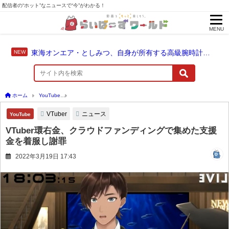
配信者の“ホット”なニュースで“今”がわかる！
MENU
東海オンエア・としみつ、自身が所有する高級腕時計を紹介
ホーム
YouTube
VTuber環右金、クラウドファンディングで集めた支援金を着服し謝
VTuber
ニュース
YouTube
VTuber環右金、クラウドファンディングで集めた支援
金を着服し謝罪
2022年3月19日 17:43