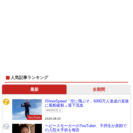
人気記事ランキング
最新
全期間
IShowSpeed「空に飛ぶぞ」6000万人達成の直後
1
に風船破裂→落下流血
6000万人
YouTube
2026.08.02
ヘビースモーカーのYouTuber、不摂生が原因で
2
の入院＆手術を報告