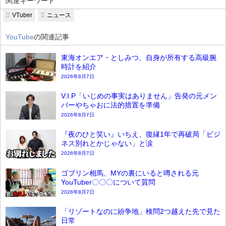
関連キーワード
VTuber
ニュース
YouTube
の関連記事
東海オンエア・としみつ、自身が所有する高級腕
時計を紹介
2026年8月7日
V.I.P「いじめの事実はありません」告発の元メン
バーやちゃおに法的措置を準備
2026年8月7日
『夜のひと笑い』いちえ、復縁1年で再破局「ビジ
ネス別れとかじゃない」と涙
2026年8月7日
ゴブリン相馬、MYの裏にいると噂される元
YouTuber〇〇〇について質問
2026年8月7日
「リゾートなのに紛争地」検問2つ越えた先で見た
日常