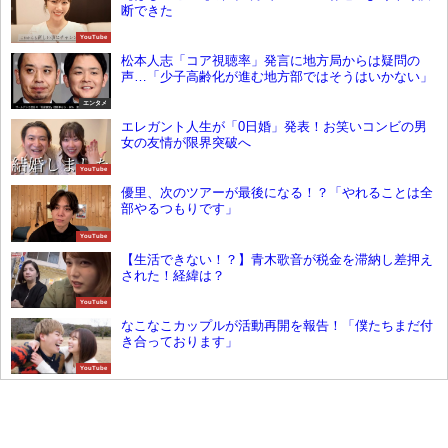
断できた
YouTube
松本人志「コア視聴率」発言に地方局からは疑問の
声…「少子高齢化が進む地方部ではそうはいかない」
エンタメ
エレガント人生が「0日婚」発表！お笑いコンビの男
女の友情が限界突破へ
YouTube
優里、次のツアーが最後になる！？「やれることは全
部やるつもりです」
YouTube
【生活できない！？】青木歌音が税金を滞納し差押え
された！経緯は？
YouTube
なこなこカップルが活動再開を報告！「僕たちまだ付
き合っております」
YouTube