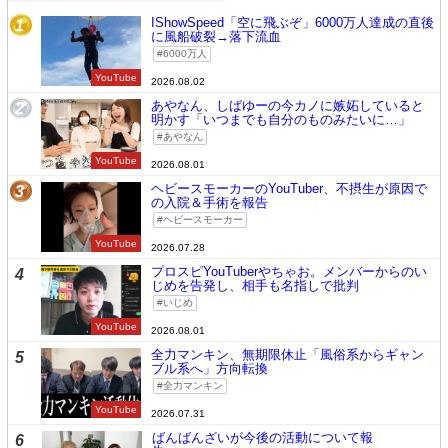
IShowSpeed「空に飛ぶぞ」6000万人達成の直後
1
に風船破裂→落下流血
6000万人
YouTube
2026.08.02
あやなん、しばゆーの今カノに嫉妬していると
2
明かす「いつまでも自分のものみたいに…」
あやなん
YouTube
2026.08.01
ヘビースモーカーのYouTuber、不摂生が原因で
3
の入院＆手術を報告
ヘビースモーカー
YouTube
2026.07.28
プロスピYouTuberやちゃお。メンバーからのい
4
じめを告発し、相手も名指しで批判
いじめ
YouTube
2026.08.01
全力マンキン、無期限休止「風俗系からギャン
5
ブル系へ」方向転換
全力マンキン
YouTube
2026.07.31
ばんばんざいが今後の活動について報
6