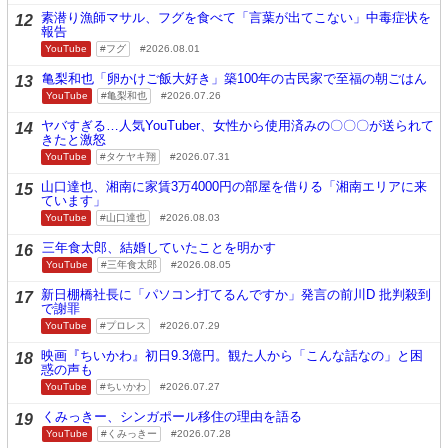
素潜り漁師マサル、フグを食べて「言葉が出てこない」中毒症状を
12
報告
YouTube
フグ
2026.08.01
亀梨和也「卵かけご飯大好き」築100年の古民家で至福の朝ごはん
13
YouTube
亀梨和也
2026.07.26
ヤバすぎる…人気YouTuber、女性から使用済みの〇〇〇が送られて
14
きたと激怒
YouTube
タケヤキ翔
2026.07.31
山口達也、湘南に家賃3万4000円の部屋を借りる「湘南エリアに来
15
ています」
YouTube
山口達也
2026.08.03
三年食太郎、結婚していたことを明かす
16
YouTube
三年食太郎
2026.08.05
新日棚橋社長に「パソコン打てるんですか」発言の前川D 批判殺到
17
で謝罪
YouTube
プロレス
2026.07.29
映画『ちいかわ』初日9.3億円。観た人から「こんな話なの」と困
18
惑の声も
YouTube
ちいかわ
2026.07.27
くみっきー、シンガポール移住の理由を語る
19
YouTube
くみっきー
2026.07.28