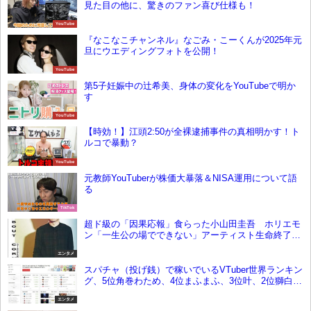
見た目の他に、驚きのファン喜び仕様も！
YouTube
『なこなこチャンネル』なごみ・こーくんが2025年元
旦にウエディングフォトを公開！
YouTube
第5子妊娠中の辻希美、身体の変化をYouTubeで明か
す
YouTube
【時効！】江頭2:50が全裸逮捕事件の真相明かす！ト
ルコで暴動？
YouTube
元教師YouTuberが株価大暴落＆NISA運用について語
る
TikTok
超ド級の「因果応報」食らった小山田圭吾 ホリエモ
ン「一生公の場でできない」アーティスト生命終了の
地獄展開
エンタメ
スパチャ（投げ銭）で稼いでいるVTuber世界ランキン
グ、5位角巻わため、4位まふまふ、3位叶、2位獅白ぼ
たん、1位は？【10月3週目】
エンタメ