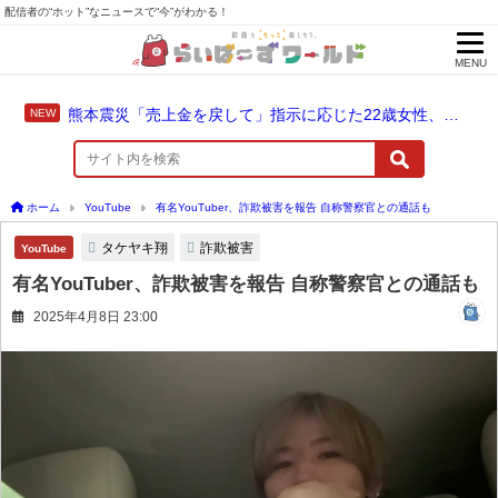
配信者の“ホット”なニュースで“今”がわかる！
MENU
熊本震災「売上金を戻して」指示に応じた22歳女性、爆発に巻き込まれ死亡
ホーム
YouTube
有名YouTuber、詐欺被害を報告 自称警察官との通話も
タケヤキ翔
詐欺被害
YouTube
有名YouTuber、詐欺被害を報告 自称警察官との通話も
2025年4月8日 23:00