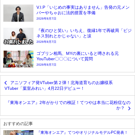
V.I.P「いじめの事実はありません」告発の元メン
バーやちゃおに法的措置を準備
2026年8月7日
『夜のひと笑い』いちえ、復縁1年で再破局「ビジ
ネス別れとかじゃない」と涙
2026年8月7日
ゴブリン相馬、MYの裏にいると噂される元
YouTuber〇〇〇について質問
2026年8月7日
アニソフィア発VTuber第２弾！北海道育ちのお嬢様系
VTuber「葉室みれい」4月22日デビュー！
『東海オンエア』2年がかりでの検証！てつやは本当に花粉症なの
か？
おすすめの記事
『東海オンエア』てつやオリジナルモデルPC発表！