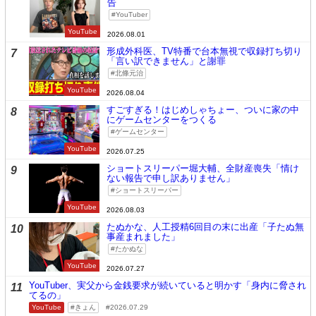
告
YouTuber
YouTube
2026.08.01
形成外科医、TV特番で台本無視で収録打ち切り
7
「言い訳できません」と謝罪
北條元治
YouTube
2026.08.04
すごすぎる！はじめしゃちょー、ついに家の中
8
にゲームセンターをつくる
ゲームセンター
YouTube
2026.07.25
ショートスリーパー堀大輔、全財産喪失「情け
9
ない報告で申し訳ありません」
ショートスリーパー
YouTube
2026.08.03
たぬかな、人工授精6回目の末に出産「子たぬ無
10
事産まれました」
たかぬな
YouTube
2026.07.27
YouTuber、実父から金銭要求が続いていると明かす「身内に脅され
11
てるの」
YouTube
きょん
2026.07.29