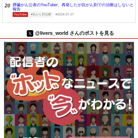
膵臓がん公表のYouTuber、再発したが抗がん剤での治療はしないと
20
報告
YouTube
抗がん剤治療
2026.07.27
@livers_world さんのポストを見る