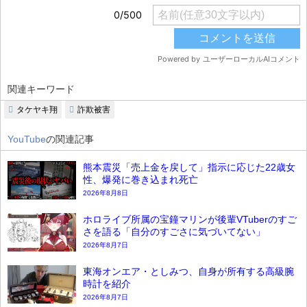
関連キーワード
タケヤキ翔
詐欺被害
YouTube
の関連記事
熊本震災「売上金を戻して」指示に応じた22歳女
性、爆発に巻き込まれ死亡
2026年8月8日
ホロライブ所属の宝鐘マリンが後輩VTuberのすご
さを語る「自分のすごさに気づいてない」
2026年8月7日
東海オンエア・としみつ、自身が所有する高級腕
時計を紹介
2026年8月7日