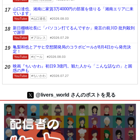
山口達也、湘南に家賃3万4000円の部屋を借りる「湘南エリアに来
17
ています」
YouTube
山口達也
2026.08.03
新日棚橋社長に「パソコン打てるんですか」発言の前川D 批判殺到
18
で謝罪
YouTube
プロレス
2026.07.29
亀梨和也とアサヒ空想開発局のコラボビールが8月4日から発売決
19
定！
YouTube
ビール
2026.08.03
映画『ちいかわ』初日9.3億円。観た人から「こんな話なの」と困
20
惑の声も
YouTube
ちいかわ
2026.07.27
@livers_world さんのポストを見る