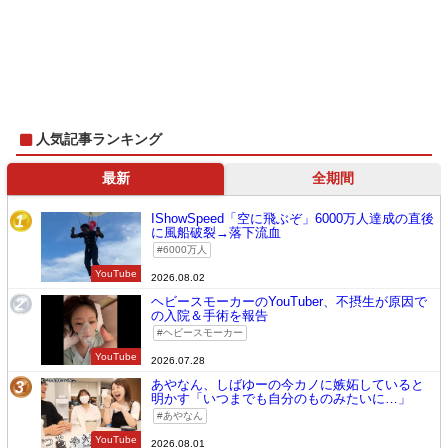
人気記事ランキング
最新
全期間
IShowSpeed「空に飛ぶぞ」6000万人達成の直後
1
に風船破裂→落下流血
6000万人
YouTube
2026.08.02
ヘビースモーカーのYouTuber、不摂生が原因で
2
の入院＆手術を報告
ヘビースモーカー
YouTube
2026.07.28
あやなん、しばゆーの今カノに嫉妬していると
3
明かす「いつまでも自分のものみたいに…」
あやなん
YouTube
2026.08.01