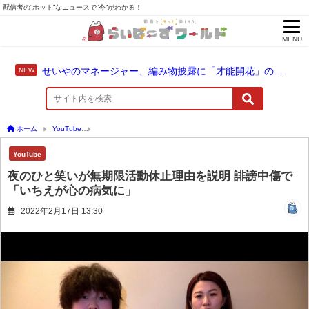
配信者の“ホット”なニュースで“今”がわかる！
MENU
せいやのマネージャー、編み物披露に「才能開花」の予感
ホーム
YouTube
夜のひと笑いが無期限活動休止理由を説明 誹謗中傷で「いちえが心
YouTube
夜のひと笑いが無期限活動休止理由を説明 誹謗中傷で
「いちえが心の病気に」
2022年2月17日 13:30