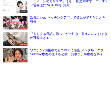
「ティーンのカリスマ」は今… 山之内すず、バラエテ
ィ需要減にYouTubeも”無風”
エンタメ
25歳こいぬ マッチングアプリで彼氏ができたことを
報告
YouTube
『もちまる日記』抱っこが大好き！甘えん坊のおはぎ
が可愛すぎる！
YouTube
ワクチン2回接種でもコロナに感染 メンタルドクター
Sidowが療養の様子を公開 無事ホテル療養を終了
YouTube