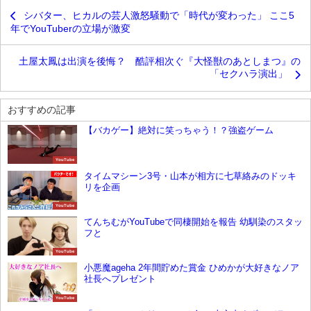
シバター、ヒカルの芸人激怒騒動で「時代が変わった」 ここ5
年でYouTuberの立場が激変
土屋太鳳は出演を後悔？ 酷評相次ぐ『大怪獣のあとしまつ』の
「セクハラ演出」
おすすめの記事
【バカゲー】絶対に笑っちゃう！？強盗ゲーム
YouTube
タイムマシーン3号・山本が相方に七草絡みのドッキ
リを企画
YouTube
てんちむがYouTubeで同棲開始を報告 幼馴染のスタッ
フと
YouTube
小悪魔ageha 2年間貯めた賞金 ひめかが大好きなノア
社長へプレゼント
YouTube