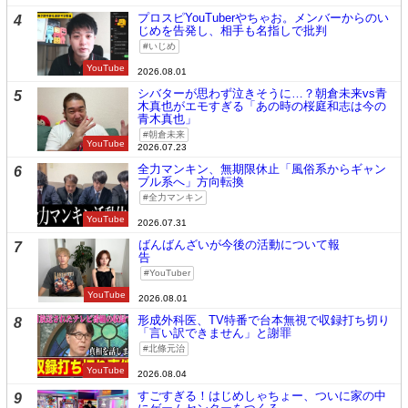
プロスピYouTuberやちゃお。メンバーからのい
4
じめを告発し、相手も名指しで批判
いじめ
YouTube
2026.08.01
シバターが思わず泣きそうに…？朝倉未来vs青
5
木真也がエモすぎる「あの時の桜庭和志は今の
青木真也」
朝倉未来
YouTube
2026.07.23
全力マンキン、無期限休止「風俗系からギャン
6
ブル系へ」方向転換
全力マンキン
YouTube
2026.07.31
ばんばんざいが今後の活動について報
7
告
YouTuber
YouTube
2026.08.01
形成外科医、TV特番で台本無視で収録打ち切り
8
「言い訳できません」と謝罪
北條元治
YouTube
2026.08.04
すごすぎる！はじめしゃちょー、ついに家の中
9