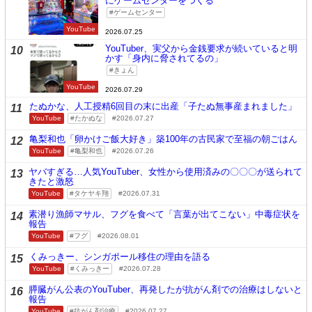
にゲームセンターをつくる
ゲームセンター
YouTube
2026.07.25
YouTuber、実父から金銭要求が続いていると明
10
かす「身内に脅されてるの」
きょん
YouTube
2026.07.29
たぬかな、人工授精6回目の末に出産「子たぬ無事産まれました」
11
YouTube
たかぬな
2026.07.27
亀梨和也「卵かけご飯大好き」築100年の古民家で至福の朝ごはん
12
YouTube
亀梨和也
2026.07.26
ヤバすぎる…人気YouTuber、女性から使用済みの〇〇〇が送られて
13
きたと激怒
YouTube
タケヤキ翔
2026.07.31
素潜り漁師マサル、フグを食べて「言葉が出てこない」中毒症状を
14
報告
YouTube
フグ
2026.08.01
くみっきー、シンガポール移住の理由を語る
15
YouTube
くみっきー
2026.07.28
膵臓がん公表のYouTuber、再発したが抗がん剤での治療はしないと
16
報告
YouTube
抗がん剤治療
2026.07.27