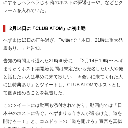
にするしヘラヘラじゃ 俺のホストの夢返せーや」などとク
レームを入れていた。
2月14日に「CLUB ATOM」に初出勤
へずまは13日の正午過ぎ、Twitterで「本日、21時に重大発
表あり。」と告知。
告知の時間より遅れた21時40分に、「2月14日19時〜 へず
まりゅうホスト編開始 期間は未定だから売名したい人や俺
と話したい人は早めに来て欲しい！ ⚠️会いに来てくれた人
には特典あり」とツイートし、CLUB ATOMでホストとし
て働き始めることを報告した。
このツイートには動画も添付されており、動画内では「日
本中のホストに告ぐ。へずまりゅうさんが通るけえ、道を
開けろー！」と、コムドットの「道を開けろ」宣言を真似