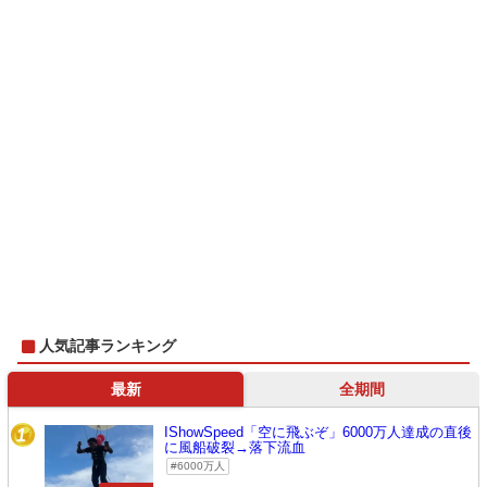
人気記事ランキング
最新
全期間
IShowSpeed「空に飛ぶぞ」6000万人達成の直後
1
に風船破裂→落下流血
6000万人