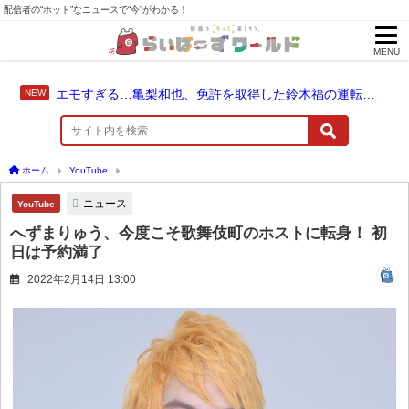
配信者の“ホット”なニュースで“今”がわかる！
MENU
エモすぎる…亀梨和也、免許を取得した鈴木福の運転でドライブ！
ホーム
YouTube
へずまりゅう、今度こそ歌舞伎町のホストに転身！ 初日は予約満了
ニュース
YouTube
へずまりゅう、今度こそ歌舞伎町のホストに転身！ 初
日は予約満了
2022年2月14日 13:00