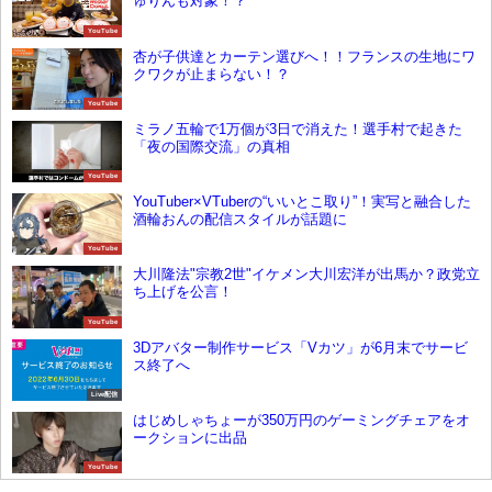
ゅりんも対象！？
YouTube
杏が子供達とカーテン選びへ！！フランスの生地にワ
クワクが止まらない！？
YouTube
ミラノ五輪で1万個が3日で消えた！選手村で起きた
「夜の国際交流」の真相
YouTube
YouTuber×VTuberの“いいとこ取り”！実写と融合した
酒輪おんの配信スタイルが話題に
YouTube
大川隆法"宗教2世"イケメン大川宏洋が出馬か？政党立
ち上げを公言！
YouTube
3Dアバター制作サービス「Vカツ」が6月末でサービ
ス終了へ
Live配信
はじめしゃちょーが350万円のゲーミングチェアをオ
ークションに出品
YouTube