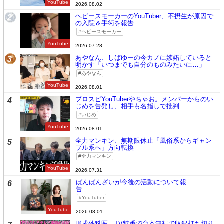
YouTube
2026.08.02
ヘビースモーカーのYouTuber、不摂生が原因で
2
の入院＆手術を報告
ヘビースモーカー
YouTube
2026.07.28
あやなん、しばゆーの今カノに嫉妬していると
3
明かす「いつまでも自分のものみたいに…」
あやなん
YouTube
2026.08.01
プロスピYouTuberやちゃお。メンバーからのい
4
じめを告発し、相手も名指しで批判
いじめ
YouTube
2026.08.01
全力マンキン、無期限休止「風俗系からギャン
5
ブル系へ」方向転換
全力マンキン
YouTube
2026.07.31
ばんばんざいが今後の活動について報
6
告
YouTuber
YouTube
2026.08.01
形成外科医、TV特番で台本無視で収録打ち切り