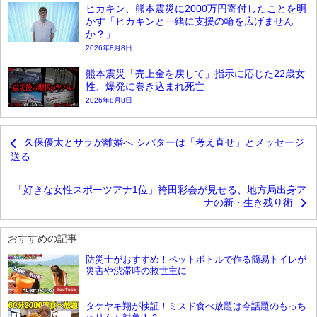
ヒカキン、熊本震災に2000万円寄付したことを明
かす「ヒカキンと一緒に支援の輪を広げません
か？」
2026年8月8日
熊本震災「売上金を戻して」指示に応じた22歳女
性、爆発に巻き込まれ死亡
2026年8月8日
久保優太とサラが離婚へ シバターは「考え直せ」とメッセージ
送る
「好きな女性スポーツアナ1位」袴田彩会が見せる、地方局出身ア
ナの新・生き残り術
おすすめの記事
防災士がおすすめ！ペットボトルで作る簡易トイレが
災害や渋滞時の救世主に
YouTube
タケヤキ翔が検証！ミスド食べ放題は今話題のもっち