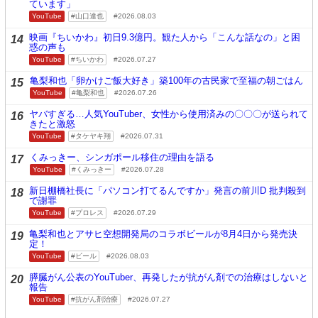
ています」
YouTube
山口達也
2026.08.03
映画『ちいかわ』初日9.3億円。観た人から「こんな話なの」と困
14
惑の声も
YouTube
ちいかわ
2026.07.27
亀梨和也「卵かけご飯大好き」築100年の古民家で至福の朝ごはん
15
YouTube
亀梨和也
2026.07.26
ヤバすぎる…人気YouTuber、女性から使用済みの〇〇〇が送られて
16
きたと激怒
YouTube
タケヤキ翔
2026.07.31
くみっきー、シンガポール移住の理由を語る
17
YouTube
くみっきー
2026.07.28
新日棚橋社長に「パソコン打てるんですか」発言の前川D 批判殺到
18
で謝罪
YouTube
プロレス
2026.07.29
亀梨和也とアサヒ空想開発局のコラボビールが8月4日から発売決
19
定！
YouTube
ビール
2026.08.03
膵臓がん公表のYouTuber、再発したが抗がん剤での治療はしないと
20
報告
YouTube
抗がん剤治療
2026.07.27