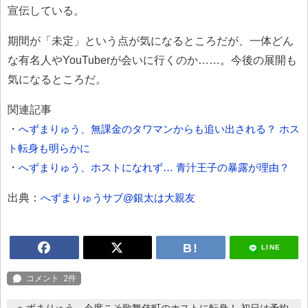
宣伝している。
期間が「未定」という点が気になるところだが、一体どん
な有名人やYouTuberが会いに行くのか……。今後の展開も
気になるところだ。
関連記事
・
へずまりゅう、無課金のタワマンからも追い出される？ ホス
ト転身も明らかに
・
へずまりゅう、ホストになれず… 青汁王子の暴露が理由？
出典：
へずまりゅうサブ@銀太は大親友
LINE
へずまりゅう、今度こそ歌舞伎町のホストに転身！ 初日は予約