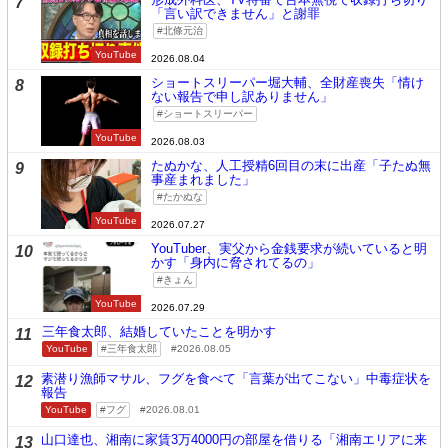
7
「言い訳できません」と謝罪
北條元治
YouTube
2026.08.04
ショートスリーパー堀大輔、全財産喪失「情け
8
ない報告で申し訳ありません」
ショートスリーパー
YouTube
2026.08.03
たぬかな、人工授精6回目の末に出産「子たぬ無
9
事産まれました」
たかぬな
YouTube
2026.07.27
YouTuber、実父から金銭要求が続いていると明
10
かす「身内に脅されてるの」
きょん
YouTube
2026.07.29
三年食太郎、結婚していたことを明かす
11
YouTube
三年食太郎
2026.08.05
素潜り漁師マサル、フグを食べて「言葉が出てこない」中毒症状を
12
報告
YouTube
フグ
2026.08.01
山口達也、湘南に家賃3万4000円の部屋を借りる「湘南エリアに来
13