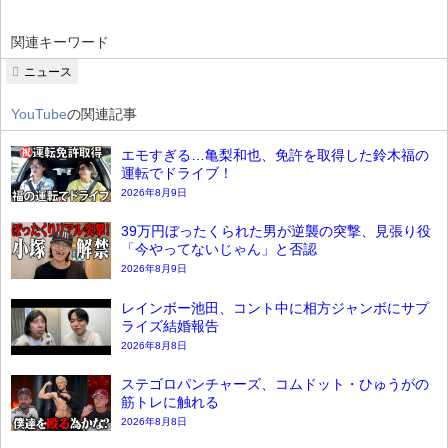
関連キーワード
ニュース
YouTube
の関連記事
エモすぎる…亀梨和也、免許を取得した鈴木福の
運転でドライブ！
2026年8月9日
39万円ぼったくられた男が逆襲の突撃、見張り役
「今やってないじゃん」と否認
2026年8月9日
レインボー池田、コント中に相方ジャンボにサプ
ライズ結婚報告
2026年8月8日
ステゴロパンチャーズ、コムドット・ひゅうがの
筋トレに触れる
2026年8月8日