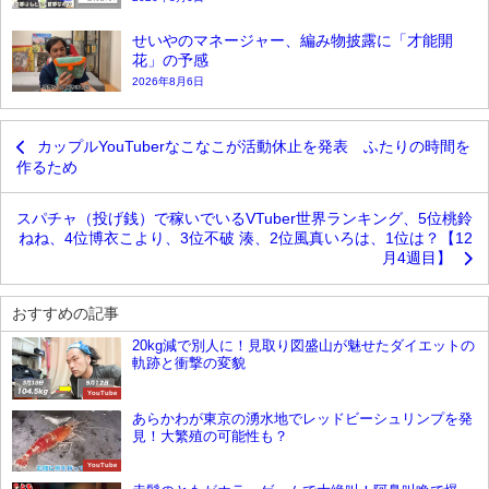
せいやのマネージャー、編み物披露に「才能開
花」の予感
2026年8月6日
カップルYouTuberなこなこが活動休止を発表 ふたりの時間を
作るため
スパチャ（投げ銭）で稼いでいるVTuber世界ランキング、5位桃鈴
ねね、4位博衣こより、3位不破 湊、2位風真いろは、1位は？【12
月4週目】
おすすめの記事
20kg減で別人に！見取り図盛山が魅せたダイエットの
軌跡と衝撃の変貌
YouTube
あらかわが東京の湧水地でレッドビーシュリンプを発
見！大繁殖の可能性も？
YouTube