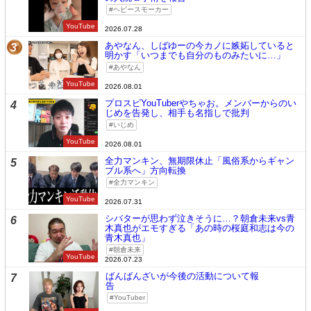
ヘビースモーカー
YouTube
2026.07.28
あやなん、しばゆーの今カノに嫉妬していると
3
明かす「いつまでも自分のものみたいに…」
あやなん
YouTube
2026.08.01
プロスピYouTuberやちゃお。メンバーからのい
4
じめを告発し、相手も名指しで批判
いじめ
YouTube
2026.08.01
全力マンキン、無期限休止「風俗系からギャン
5
ブル系へ」方向転換
全力マンキン
YouTube
2026.07.31
シバターが思わず泣きそうに…？朝倉未来vs青
6
木真也がエモすぎる「あの時の桜庭和志は今の
青木真也」
朝倉未来
YouTube
2026.07.23
ばんばんざいが今後の活動について報
7
告
YouTuber