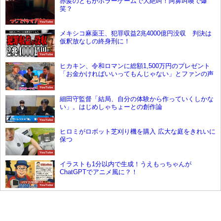
赤髪のともがホラーゲームで大絶叫！阿鼻叫喚で爆
笑？
YouTube
メキシコ麻薬王、犯罪収益2兆4000億円没収 判決は
仮釈放なしの終身刑に！
YouTube
ヒカキン、令和ロマンに総額1,500万円のプレゼント
「お金かければいいってもんじゃない」とファンの声
YouTube
細田守監督「結局、自分の体験から作っていくしかな
い」。はじめしゃちょーとの創作論
YouTube
ヒロミがロボット芝刈り機を購入 広大な庭をきれいに
保つ
YouTube
イラストも1分以内で生成！うえもっちゃんが
ChatGPTでアニメ風に？！
YouTube