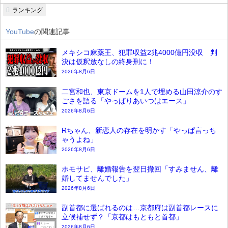
ランキング
YouTube
の関連記事
メキシコ麻薬王、犯罪収益2兆4000億円没収 判
決は仮釈放なしの終身刑に！
2026年8月6日
二宮和也、東京ドームを1人で埋める山田涼介のす
ごさを語る「やっぱりあいつはエース」
2026年8月6日
Rちゃん、新恋人の存在を明かす「やっぱ言っち
ゃうよね」
2026年8月6日
ホモサピ、離婚報告を翌日撤回「すみません、離
婚してませんでした」
2026年8月6日
副首都に選ばれるのは…京都府は副首都レースに
立候補せず？「京都はもともと首都」
2026年8月6日