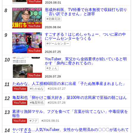
YouTube
2026.08.01
形成外科医、TV特番で台本無視で収録打ち切り
8
「言い訳できません」と謝罪
北條元治
YouTube
2026.08.04
すごすぎる！はじめしゃちょー、ついに家の中
9
にゲームセンターをつくる
ゲームセンター
YouTube
2026.07.25
YouTuber、実父から金銭要求が続いていると明
10
かす「身内に脅されてるの」
きょん
YouTube
2026.07.29
たぬかな、人工授精6回目の末に出産「子たぬ無事産まれました」
11
YouTube
たかぬな
2026.07.27
亀梨和也「卵かけご飯大好き」築100年の古民家で至福の朝ごはん
12
YouTube
亀梨和也
2026.07.26
素潜り漁師マサル、フグを食べて「言葉が出てこない」中毒症状を
13
報告
YouTube
フグ
2026.08.01
ヤバすぎる…人気YouTuber、女性から使用済みの〇〇〇が送られて
14