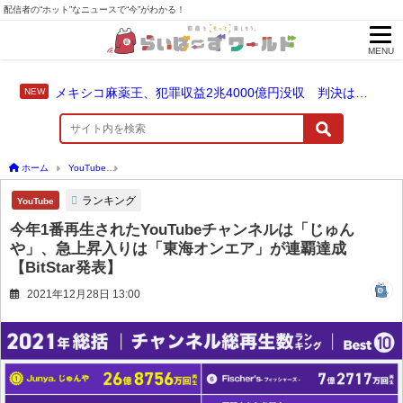
配信者の“ホット”なニュースで“今”がわかる！
MENU
メキシコ麻薬王、犯罪収益2兆4000億円没収 判決は仮釈放なしの終身刑に！
ホーム
YouTube
今年1番再生されたYouTubeチャンネルは「じゅんや」、急上昇入りは
ランキング
YouTube
今年1番再生されたYouTubeチャンネルは「じゅん
や」、急上昇入りは「東海オンエア」が連覇達成
【BitStar発表】
2021年12月28日 13:00