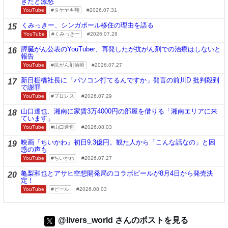
きたと激怒
YouTube
タケヤキ翔
2026.07.31
くみっきー、シンガポール移住の理由を語る
15
YouTube
くみっきー
2026.07.28
膵臓がん公表のYouTuber、再発したが抗がん剤での治療はしないと
16
報告
YouTube
抗がん剤治療
2026.07.27
新日棚橋社長に「パソコン打てるんですか」発言の前川D 批判殺到
17
で謝罪
YouTube
プロレス
2026.07.29
山口達也、湘南に家賃3万4000円の部屋を借りる「湘南エリアに来
18
ています」
YouTube
山口達也
2026.08.03
映画『ちいかわ』初日9.3億円。観た人から「こんな話なの」と困
19
惑の声も
YouTube
ちいかわ
2026.07.27
亀梨和也とアサヒ空想開発局のコラボビールが8月4日から発売決
20
定！
YouTube
ビール
2026.08.03
@livers_world さんのポストを見る