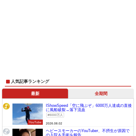
人気記事ランキング
最新
全期間
IShowSpeed「空に飛ぶぞ」6000万人達成の直後
1
に風船破裂→落下流血
6000万人
YouTube
2026.08.02
ヘビースモーカーのYouTuber、不摂生が原因で
2
の入院＆手術を報告