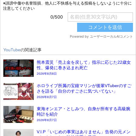
YouTube
の関連記事
熊本震災「売上金を戻して」指示に応じた22歳女
性、爆発に巻き込まれ死亡
2026年8月8日
ホロライブ所属の宝鐘マリンが後輩VTuberのすご
さを語る「自分のすごさに気づいてない」
2026年8月7日
東海オンエア・としみつ、自身が所有する高級腕
時計を紹介
2026年8月7日
V.I.P「いじめの事実はありません」告発の元メン