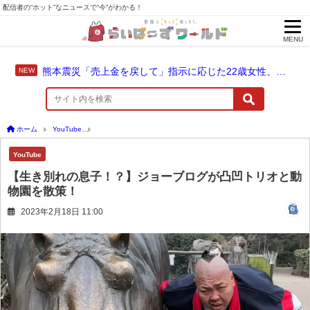
配信者の“ホット”なニュースで“今”がわかる！
MENU
熊本震災「売上金を戻して」指示に応じた22歳女性、爆発に巻き込まれ死亡
ホーム
YouTube
【生き別れの息子！？】ジョーブログが凸凹トリオと動物園を散策
YouTube
【生き別れの息子！？】ジョーブログが凸凹トリオと動
物園を散策！
2023年2月18日 11:00