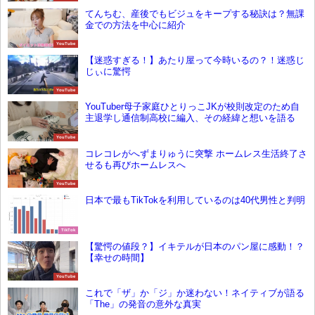
てんちむ、産後でもビジュをキープする秘訣は？無課
金での方法を中心に紹介
YouTube
【迷惑すぎる！】あたり屋って今時いるの？！迷惑じ
じぃに驚愕
YouTube
YouTuber母子家庭ひとりっこJKが校則改定のため自
主退学し通信制高校に編入、その経緯と想いを語る
YouTube
コレコレがへずまりゅうに突撃 ホームレス生活終了さ
せるも再びホームレスへ
YouTube
日本で最もTikTokを利用しているのは40代男性と判明
TikTok
【驚愕の値段？】イキテルが日本のパン屋に感動！？
【幸せの時間】
YouTube
これで「ザ」か「ジ」か迷わない！ネイティブが語る
「The」の発音の意外な真実