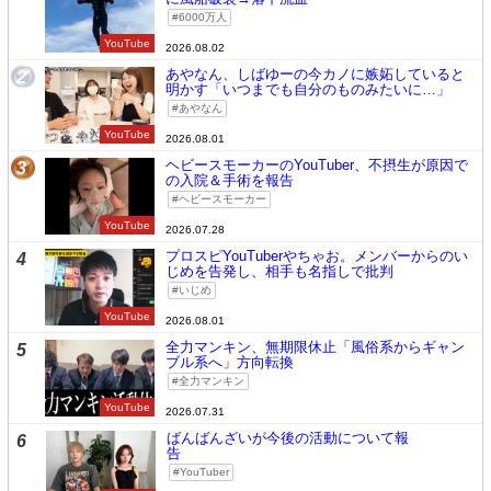
6000万人
YouTube
2026.08.02
あやなん、しばゆーの今カノに嫉妬していると
2
明かす「いつまでも自分のものみたいに…」
あやなん
YouTube
2026.08.01
ヘビースモーカーのYouTuber、不摂生が原因で
3
の入院＆手術を報告
ヘビースモーカー
YouTube
2026.07.28
プロスピYouTuberやちゃお。メンバーからのい
4
じめを告発し、相手も名指しで批判
いじめ
YouTube
2026.08.01
全力マンキン、無期限休止「風俗系からギャン
5
ブル系へ」方向転換
全力マンキン
YouTube
2026.07.31
ばんばんざいが今後の活動について報
6
告
YouTuber