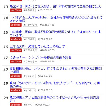
亀梨和也「卵かけご飯大好き」築100年の古民家で至福の朝ごはん
13
YouTube
亀梨和也
2026.07.26
ヤバすぎる…人気YouTuber、女性から使用済みの〇〇〇が送られて
14
きたと激怒
YouTube
タケヤキ翔
2026.07.31
山口達也、湘南に家賃3万4000円の部屋を借りる「湘南エリアに来
15
ています」
YouTube
山口達也
2026.08.03
三年食太郎、結婚していたことを明かす
16
YouTube
三年食太郎
2026.08.05
くみっきー、シンガポール移住の理由を語る
17
YouTube
くみっきー
2026.07.28
新日棚橋社長に「パソコン打てるんですか」発言の前川D 批判殺到
18
で謝罪
YouTube
プロレス
2026.07.29
映画『ちいかわ』初日9.3億円。観た人から「こんな話なの」と困
19
惑の声も
YouTube
ちいかわ
2026.07.27
亀梨和也とアサヒ空想開発局のコラボビールが8月4日から発売決
20
定！
YouTube
ビール
2026.08.03