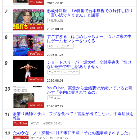
YouTube
2026.08.01
形成外科医、TV特番で台本無視で収録打ち切り
7
「言い訳できません」と謝罪
北條元治
YouTube
2026.08.04
すごすぎる！はじめしゃちょー、ついに家の中
8
にゲームセンターをつくる
ゲームセンター
YouTube
2026.07.25
ショートスリーパー堀大輔、全財産喪失「情け
9
ない報告で申し訳ありません」
ショートスリーパー
YouTube
2026.08.03
YouTuber、実父から金銭要求が続いていると明
10
かす「身内に脅されてるの」
きょん
YouTube
2026.07.29
素潜り漁師マサル、フグを食べて「言葉が出てこない」中毒症状を
11
報告
YouTube
フグ
2026.08.01
たぬかな、人工授精6回目の末に出産「子たぬ無事産まれました」
12
YouTube
たかぬな
2026.07.27