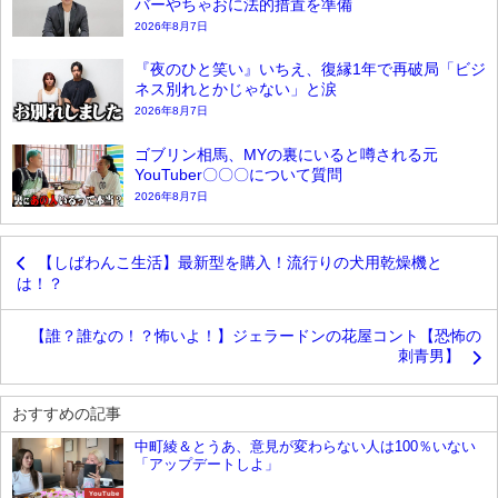
バーやちゃおに法的措置を準備
2026年8月7日
『夜のひと笑い』いちえ、復縁1年で再破局「ビジ
ネス別れとかじゃない」と涙
2026年8月7日
ゴブリン相馬、MYの裏にいると噂される元
YouTuber〇〇〇について質問
2026年8月7日
【しばわんこ生活】最新型を購入！流行りの犬用乾燥機と
は！？
【誰？誰なの！？怖いよ！】ジェラードンの花屋コント【恐怖の
刺青男】
おすすめの記事
中町綾＆とうあ、意見が変わらない人は100％いない
「アップデートしよ」
YouTube