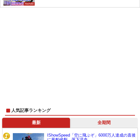
YouTube
人気記事ランキング
最新
全期間
IShowSpeed「空に飛ぶぞ」6000万人達成の直後
1
に風船破裂→落下流血