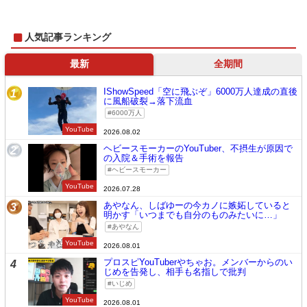
人気記事ランキング
最新
全期間
IShowSpeed「空に飛ぶぞ」6000万人達成の直後
1
に風船破裂→落下流血
6000万人
YouTube
2026.08.02
ヘビースモーカーのYouTuber、不摂生が原因で
2
の入院＆手術を報告
ヘビースモーカー
YouTube
2026.07.28
あやなん、しばゆーの今カノに嫉妬していると
3
明かす「いつまでも自分のものみたいに…」
あやなん
YouTube
2026.08.01
プロスピYouTuberやちゃお。メンバーからのい
4
じめを告発し、相手も名指しで批判
いじめ
YouTube
2026.08.01