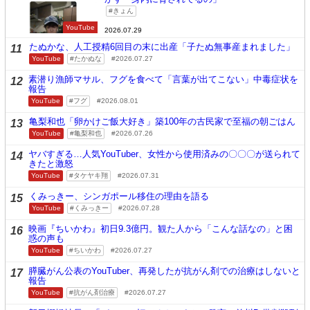
きょん
YouTube
2026.07.29
たぬかな、人工授精6回目の末に出産「子たぬ無事産まれました」
11
YouTube
たかぬな
2026.07.27
素潜り漁師マサル、フグを食べて「言葉が出てこない」中毒症状を
12
報告
YouTube
フグ
2026.08.01
亀梨和也「卵かけご飯大好き」築100年の古民家で至福の朝ごはん
13
YouTube
亀梨和也
2026.07.26
ヤバすぎる…人気YouTuber、女性から使用済みの〇〇〇が送られて
14
きたと激怒
YouTube
タケヤキ翔
2026.07.31
くみっきー、シンガポール移住の理由を語る
15
YouTube
くみっきー
2026.07.28
映画『ちいかわ』初日9.3億円。観た人から「こんな話なの」と困
16
惑の声も
YouTube
ちいかわ
2026.07.27
膵臓がん公表のYouTuber、再発したが抗がん剤での治療はしないと
17
報告
YouTube
抗がん剤治療
2026.07.27