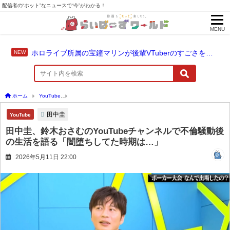
配信者の“ホット”なニュースで“今”がわかる！
MENU
ホロライブ所属の宝鐘マリンが後輩VTuberのすごさを語る「自分のすごさに気づいてない」
ホーム
YouTube
田中圭、鈴木おさむのYouTubeチャンネルで不倫騒動後の生活を
田中圭
YouTube
田中圭、鈴木おさむのYouTubeチャンネルで不倫騒動後
の生活を語る「闇堕ちしてた時期は…」
2026年5月11日 22:00