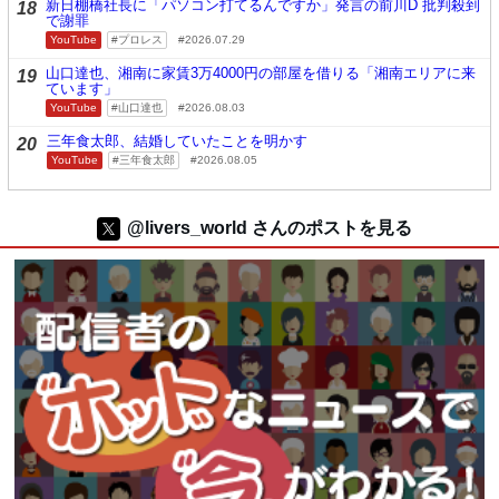
新日棚橋社長に「パソコン打てるんですか」発言の前川D 批判殺到
18
で謝罪
YouTube
プロレス
2026.07.29
山口達也、湘南に家賃3万4000円の部屋を借りる「湘南エリアに来
19
ています」
YouTube
山口達也
2026.08.03
三年食太郎、結婚していたことを明かす
20
YouTube
三年食太郎
2026.08.05
@livers_world さんのポストを見る