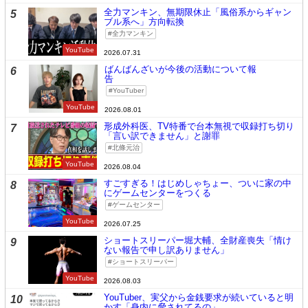
全力マンキン、無期限休止「風俗系からギャン
5
ブル系へ」方向転換
全力マンキン
YouTube
2026.07.31
ばんばんざいが今後の活動について報
6
告
YouTuber
YouTube
2026.08.01
形成外科医、TV特番で台本無視で収録打ち切り
7
「言い訳できません」と謝罪
北條元治
YouTube
2026.08.04
すごすぎる！はじめしゃちょー、ついに家の中
8
にゲームセンターをつくる
ゲームセンター
YouTube
2026.07.25
ショートスリーパー堀大輔、全財産喪失「情け
9
ない報告で申し訳ありません」
ショートスリーパー
YouTube
2026.08.03
YouTuber、実父から金銭要求が続いていると明
10
かす「身内に脅されてるの」