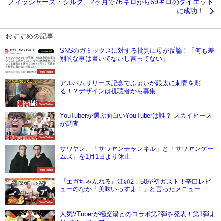
フィッシャーズ・シルク、2ヶ月で76キロから69キロのダイエット
に成功！
おすすめの記事
SNSのガミックスに対する批判に母が反論！「何も差
別的な事は書いてないし言ってない」
YouTube
アルバムリリース記念でふぉいが銀太に刺青を彫
る！？デザインは視聴者から募集
YouTube
YouTuberが選ぶ面白いYouTuberは誰？ スカイピース
が調査
YouTube
サワヤン、「サワヤンチャンネル」と「サワヤンゲー
ムズ」を1月1日より休止
YouTube
『エガちゃんねる』江頭2：50が初ガスト！辛口レビ
ューのなか「美味いっすよ！」と言ったメニュー
は？！
YouTube
人気VTuberが極楽湯とのコラボ第2弾を発表！第1弾よ