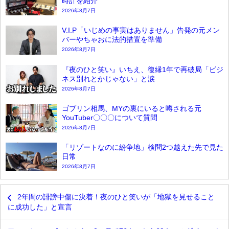
時計を紹介
2026年8月7日
V.I.P「いじめの事実はありません」告発の元メン
バーやちゃおに法的措置を準備
2026年8月7日
『夜のひと笑い』いちえ、復縁1年で再破局「ビジ
ネス別れとかじゃない」と涙
2026年8月7日
ゴブリン相馬、MYの裏にいると噂される元
YouTuber〇〇〇について質問
2026年8月7日
「リゾートなのに紛争地」検問2つ越えた先で見た
日常
2026年8月7日
2年間の誹謗中傷に決着！夜のひと笑いが「地獄を見せること
に成功した」と宣言