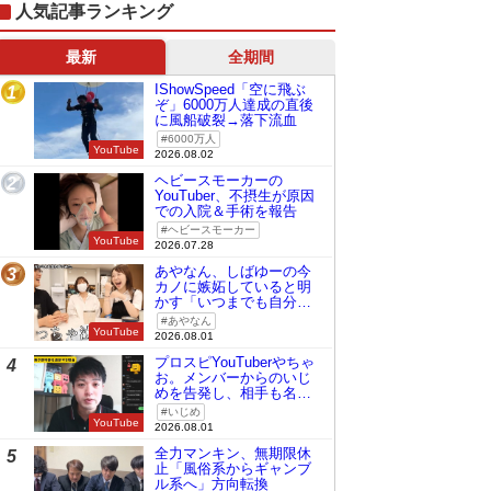
人気記事ランキング
最新
全期間
IShowSpeed「空に飛ぶ
1
ぞ」6000万人達成の直後
に風船破裂→落下流血
6000万人
YouTube
2026.08.02
ヘビースモーカーの
2
YouTuber、不摂生が原因
での入院＆手術を報告
ヘビースモーカー
YouTube
2026.07.28
あやなん、しばゆーの今
3
カノに嫉妬していると明
かす「いつまでも自分の
ものみたいに…」
あやなん
YouTube
2026.08.01
プロスピYouTuberやちゃ
4
お。メンバーからのいじ
めを告発し、相手も名指
しで批判
いじめ
YouTube
2026.08.01
全力マンキン、無期限休
5
止「風俗系からギャンブ
ル系へ」方向転換