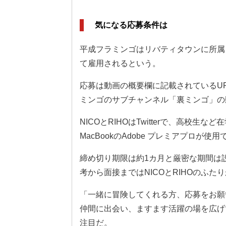
気になる応募条件は
平成フラミンゴはリバティタウンに所属
て雇用されるという。
応募は動画の概要欄に記載されているU
ミンゴのサブチャンネル「裏ミンゴ」の
NICOとRIHOはTwitterで、高校
MacBookのAdobe プレミアプロ
締め切り期限は約1カ月と厳密な期間は
考から面接まではNICOとRIHOのふ
「一緒に冒険してくれる方、応募をお願
仲間に出会い、ますます活躍の場を広げ
注目だ。