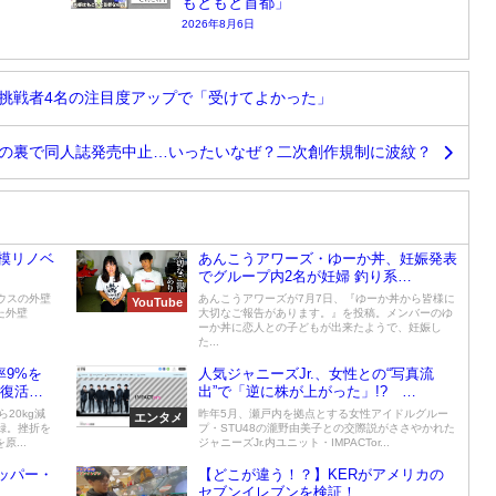
もともと首都」
2026年8月6日
返る 挑戦者4名の注目度アップで「受けてよかった」
ラボの裏で同人誌発売中止…いったいなぜ？二次創作規制に波紋？
模リノベ
あんこうアワーズ・ゆーか丼、妊娠発表
でグループ内2名が妊婦 釣り系
YouTuber史上初か
ハウスの外壁
あんこうアワーズが7月7日、『ゆーか丼から皆様に
YouTube
た外壁
大切なご報告があります。』を投稿。メンバーのゆ
ーか丼に恋人との子どもが出来たようで、妊娠し
た...
率9%を
人気ジャニーズJr.、女性との“写真流
的復活ス
出”で「逆に株が上がった」!?
IMPACTors・横原悠毅に「全然許せ
20kg減
昨年5月、瀬戸内を拠点とする女性アイドルグルー
エンタメ
る」「爆イケ」の声
録。挫折を
プ・STU48の瀧野由美子との交際説がささやかれた
...
ジャニーズJr.内ユニット・IMPACTor...
ラッパー・
【どこが違う！？】KERがアメリカの
セブンイレブンを検証！