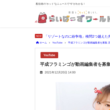
配信者の“ホット”なニュースで“今”がわかる！
「リゾートなのに紛争地」検問2つ越えた
ホーム
YouTube
平成フラミンゴが動画編集者を募集 
YouTube
平成フラミンゴが動画編集者を募集
2021年12月20日 14:00