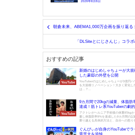
2026年8月6日
朝倉未来、ABEMA1,000万企画を振り
「DLSiteとにじさんじ」コ
おすすめの記事
新婚のはじめしゃちょーが大規
した豪邸の外壁を公開
YouTuberのはじめしゃちょーが3億円
YouTube
を大規模リノベーション！大きく変化し
は…？...
9カ月間で20kgの減量、体脂肪
達成！筋トレ系YouTuberの劇
トーリー
アクトレがヘルニア手術後の体重85kgから
YouTube
量し体脂肪率9%を達成した9カ月間の記
乗り越える具体的方法と、自分への怒りを原
ぐんぴぃが自身のYouTubeで
晋平太を追悼