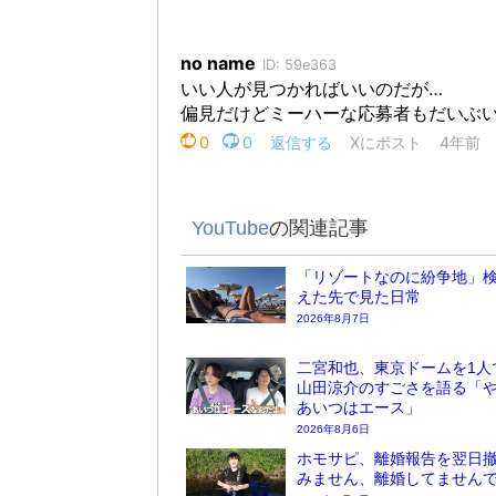
YouTube
の関連記事
「リゾートなのに紛争地」検
えた先で見た日常
2026年8月7日
二宮和也、東京ドームを1人
山田涼介のすごさを語る「
あいつはエース」
2026年8月6日
ホモサピ、離婚報告を翌日
みません、離婚してません