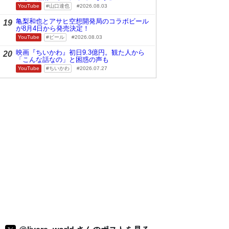
YouTube
山口達也
2026.08.03
亀梨和也とアサヒ空想開発局のコラボビール
19
が8月4日から発売決定！
YouTube
ビール
2026.08.03
映画『ちいかわ』初日9.3億円。観た人から
20
「こんな話なの」と困惑の声も
YouTube
ちいかわ
2026.07.27