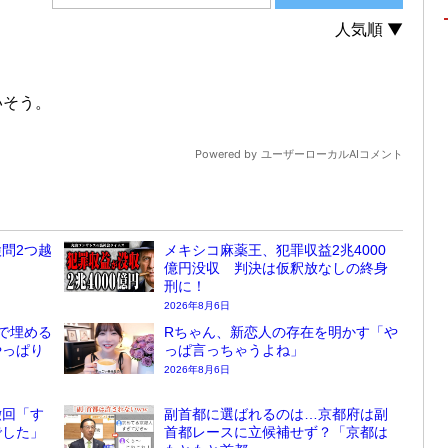
問2つ越
メキシコ麻薬王、犯罪収益2兆4000
億円没収 判決は仮釈放なしの終身
刑に！
2026年8月6日
で埋める
Rちゃん、新恋人の存在を明かす「や
やっぱり
っぱ言っちゃうよね」
2026年8月6日
撤回「す
副首都に選ばれるのは…京都府は副
でした」
首都レースに立候補せず？「京都は