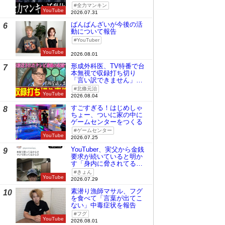
全力マンキン
YouTube
2026.07.31
ばんばんざいが今後の活
6
動について報告
YouTuber
YouTube
2026.08.01
形成外科医、TV特番で台
7
本無視で収録打ち切り
「言い訳できません」と
謝罪
北條元治
YouTube
2026.08.04
すごすぎる！はじめしゃ
8
ちょー、ついに家の中に
ゲームセンターをつくる
ゲームセンター
YouTube
2026.07.25
YouTuber、実父から金銭
9
要求が続いていると明か
す「身内に脅されてる
の」
きょん
YouTube
2026.07.29
素潜り漁師マサル、フグ
10
を食べて「言葉が出てこ
ない」中毒症状を報告
フグ
YouTube
2026.08.01