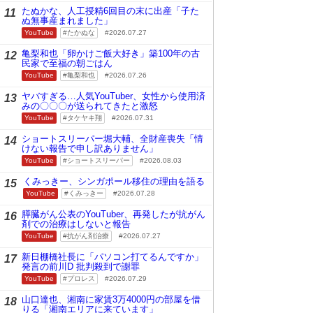
たぬかな、人工授精6回目の末に出産「子た
11
ぬ無事産まれました」
YouTube
たかぬな
2026.07.27
亀梨和也「卵かけご飯大好き」築100年の古
12
民家で至福の朝ごはん
YouTube
亀梨和也
2026.07.26
ヤバすぎる…人気YouTuber、女性から使用済
13
みの〇〇〇が送られてきたと激怒
YouTube
タケヤキ翔
2026.07.31
ショートスリーパー堀大輔、全財産喪失「情
14
けない報告で申し訳ありません」
YouTube
ショートスリーパー
2026.08.03
くみっきー、シンガポール移住の理由を語る
15
YouTube
くみっきー
2026.07.28
膵臓がん公表のYouTuber、再発したが抗がん
16
剤での治療はしないと報告
YouTube
抗がん剤治療
2026.07.27
新日棚橋社長に「パソコン打てるんですか」
17
発言の前川D 批判殺到で謝罪
YouTube
プロレス
2026.07.29
山口達也、湘南に家賃3万4000円の部屋を借
18
りる「湘南エリアに来ています」